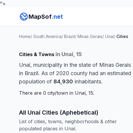
">
MapSof
.net
Home
/
South America
/
Brazil
/
Minas Gerais
/
Unaí
/
Cities
in Unaí, 15
Cities & Towns
Unaí, municipality in the state of Minas Gerais
in Brazil. As of 2020 county had an estimated
population of
84,930
inhabitants.
There are 0 city/town in Unaí, 15.
All Unaí Cities (Aphebetical)
List of cities, towns, neighborhoods & other
populated places in Unaí.