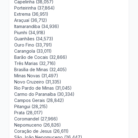
Capelinha (38,057)
Porteirinha (37,864)
Extrema (36,951)
Araçuaí (36,712)
Itamarandiba (34,936)
Piumhi (34,918)
Guanhães (34,573)
Ouro Fino (33,791)
Carangola (33,011)
Barão de Cocais (32,866)
Três Marias (32,716)
Brasília de Minas (32,405)
Minas Novas (31,497)
Novo Cruzeiro (31,335)
Rio Pardo de Minas (31,045)
Carmo do Paranaíba (30,334)
Campos Gerais (28,842)
Pitangui (28,215)
Prata (28,017)
Coromandel (27,966)
Nepomuceno (26,826)
Coração de Jesus (26,611)
São João Nepomuceno (26,447)