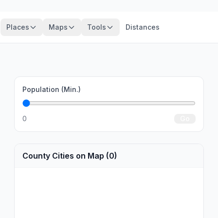
Places
Maps
Tools
Distances
Population (Min.)
0
Go
County Cities on Map (0)