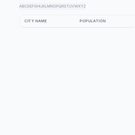
A
B
C
D
E
F
G
H
I
J
K
L
M
N
O
P
Q
R
S
T
U
V
W
X
Y
Z
all
CITY NAME
POPULATION