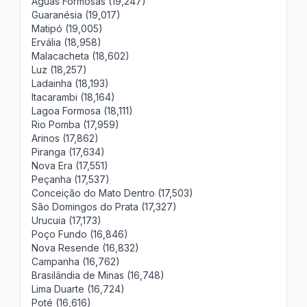
Águas Formosas (19,247)
Guaranésia (19,017)
Matipó (19,005)
Ervália (18,958)
Malacacheta (18,602)
Luz (18,257)
Ladainha (18,193)
Itacarambi (18,164)
Lagoa Formosa (18,111)
Rio Pomba (17,959)
Arinos (17,862)
Piranga (17,634)
Nova Era (17,551)
Peçanha (17,537)
Conceição do Mato Dentro (17,503)
São Domingos do Prata (17,327)
Urucuia (17,173)
Poço Fundo (16,846)
Nova Resende (16,832)
Campanha (16,762)
Brasilândia de Minas (16,748)
Lima Duarte (16,724)
Poté (16,616)