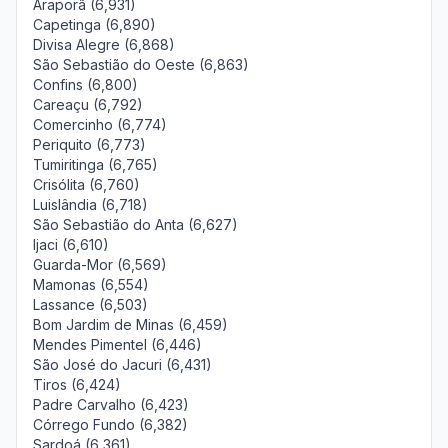
Araporã (6,931)
Capetinga (6,890)
Divisa Alegre (6,868)
São Sebastião do Oeste (6,863)
Confins (6,800)
Careaçu (6,792)
Comercinho (6,774)
Periquito (6,773)
Tumiritinga (6,765)
Crisólita (6,760)
Luislândia (6,718)
São Sebastião do Anta (6,627)
Ijaci (6,610)
Guarda-Mor (6,569)
Mamonas (6,554)
Lassance (6,503)
Bom Jardim de Minas (6,459)
Mendes Pimentel (6,446)
São José do Jacuri (6,431)
Tiros (6,424)
Padre Carvalho (6,423)
Córrego Fundo (6,382)
Sardoá (6,361)