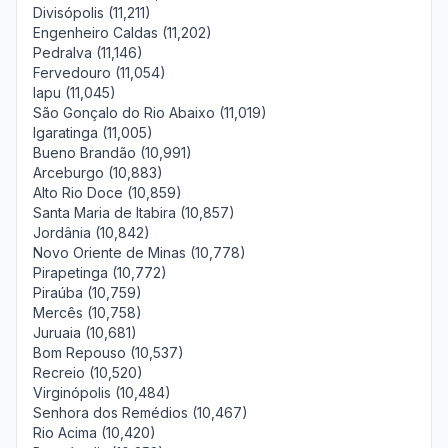
Divisópolis (11,211)
Engenheiro Caldas (11,202)
Pedralva (11,146)
Fervedouro (11,054)
Iapu (11,045)
São Gonçalo do Rio Abaixo (11,019)
Igaratinga (11,005)
Bueno Brandão (10,991)
Arceburgo (10,883)
Alto Rio Doce (10,859)
Santa Maria de Itabira (10,857)
Jordânia (10,842)
Novo Oriente de Minas (10,778)
Pirapetinga (10,772)
Piraúba (10,759)
Mercês (10,758)
Juruaia (10,681)
Bom Repouso (10,537)
Recreio (10,520)
Virginópolis (10,484)
Senhora dos Remédios (10,467)
Rio Acima (10,420)