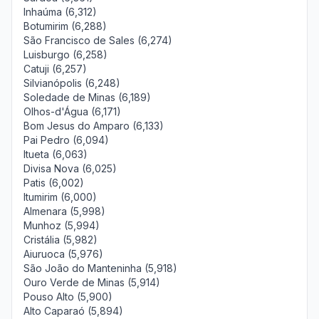
Inhaúma (6,312)
Botumirim (6,288)
São Francisco de Sales (6,274)
Luisburgo (6,258)
Catuji (6,257)
Silvianópolis (6,248)
Soledade de Minas (6,189)
Olhos-d'Água (6,171)
Bom Jesus do Amparo (6,133)
Pai Pedro (6,094)
Itueta (6,063)
Divisa Nova (6,025)
Patis (6,002)
Itumirim (6,000)
Almenara (5,998)
Munhoz (5,994)
Cristália (5,982)
Aiuruoca (5,976)
São João do Manteninha (5,918)
Ouro Verde de Minas (5,914)
Pouso Alto (5,900)
Alto Caparaó (5,894)