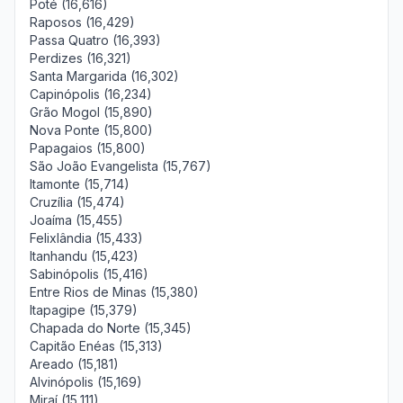
Poté (16,616)
Raposos (16,429)
Passa Quatro (16,393)
Perdizes (16,321)
Santa Margarida (16,302)
Capinópolis (16,234)
Grão Mogol (15,890)
Nova Ponte (15,800)
Papagaios (15,800)
São João Evangelista (15,767)
Itamonte (15,714)
Cruzília (15,474)
Joaíma (15,455)
Felixlândia (15,433)
Itanhandu (15,423)
Sabinópolis (15,416)
Entre Rios de Minas (15,380)
Itapagipe (15,379)
Chapada do Norte (15,345)
Capitão Enéas (15,313)
Areado (15,181)
Alvinópolis (15,169)
Miraí (15,111)