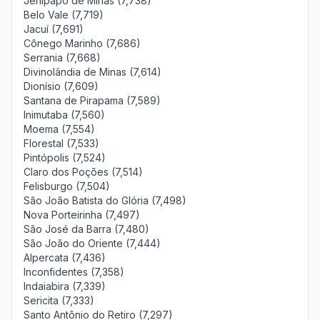
Jenipapo de Minas (7,738)
Belo Vale (7,719)
Jacuí (7,691)
Cônego Marinho (7,686)
Serrania (7,668)
Divinolândia de Minas (7,614)
Dionísio (7,609)
Santana de Pirapama (7,589)
Inimutaba (7,560)
Moema (7,554)
Florestal (7,533)
Pintópolis (7,524)
Claro dos Poções (7,514)
Felisburgo (7,504)
São João Batista do Glória (7,498)
Nova Porteirinha (7,497)
São José da Barra (7,480)
São João do Oriente (7,444)
Alpercata (7,436)
Inconfidentes (7,358)
Indaiabira (7,339)
Sericita (7,333)
Santo Antônio do Retiro (7,297)