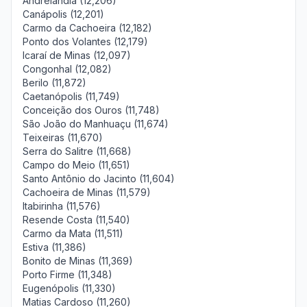
Andrelândia (12,206)
Canápolis (12,201)
Carmo da Cachoeira (12,182)
Ponto dos Volantes (12,179)
Icaraí de Minas (12,097)
Congonhal (12,082)
Berilo (11,872)
Caetanópolis (11,749)
Conceição dos Ouros (11,748)
São João do Manhuaçu (11,674)
Teixeiras (11,670)
Serra do Salitre (11,668)
Campo do Meio (11,651)
Santo Antônio do Jacinto (11,604)
Cachoeira de Minas (11,579)
Itabirinha (11,576)
Resende Costa (11,540)
Carmo da Mata (11,511)
Estiva (11,386)
Bonito de Minas (11,369)
Porto Firme (11,348)
Eugenópolis (11,330)
Matias Cardoso (11,260)