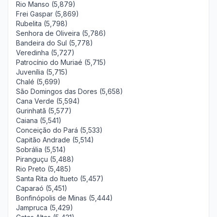
Rio Manso (5,879)
Frei Gaspar (5,869)
Rubelita (5,798)
Senhora de Oliveira (5,786)
Bandeira do Sul (5,778)
Veredinha (5,727)
Patrocínio do Muriaé (5,715)
Juvenília (5,715)
Chalé (5,699)
São Domingos das Dores (5,658)
Cana Verde (5,594)
Gurinhatã (5,577)
Caiana (5,541)
Conceição do Pará (5,533)
Capitão Andrade (5,514)
Sobrália (5,514)
Piranguçu (5,488)
Rio Preto (5,485)
Santa Rita do Itueto (5,457)
Caparaó (5,451)
Bonfinópolis de Minas (5,444)
Jampruca (5,429)