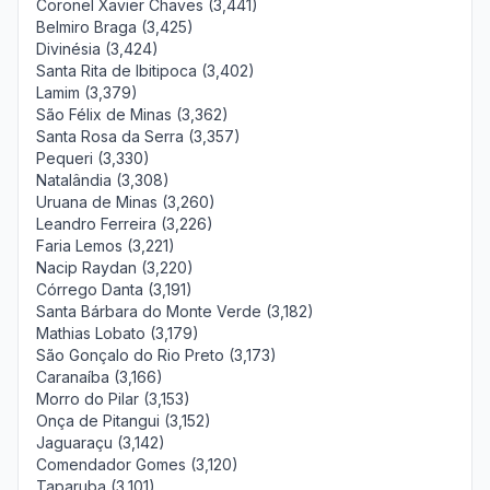
Coronel Xavier Chaves (3,441)
Belmiro Braga (3,425)
Divinésia (3,424)
Santa Rita de Ibitipoca (3,402)
Lamim (3,379)
São Félix de Minas (3,362)
Santa Rosa da Serra (3,357)
Pequeri (3,330)
Natalândia (3,308)
Uruana de Minas (3,260)
Leandro Ferreira (3,226)
Faria Lemos (3,221)
Nacip Raydan (3,220)
Córrego Danta (3,191)
Santa Bárbara do Monte Verde (3,182)
Mathias Lobato (3,179)
São Gonçalo do Rio Preto (3,173)
Caranaíba (3,166)
Morro do Pilar (3,153)
Onça de Pitangui (3,152)
Jaguaraçu (3,142)
Comendador Gomes (3,120)
Taparuba (3,101)