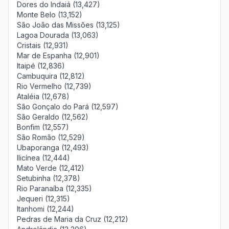
Dores do Indaiá (13,427)
Monte Belo (13,152)
São João das Missões (13,125)
Lagoa Dourada (13,063)
Cristais (12,931)
Mar de Espanha (12,901)
Itaipé (12,836)
Cambuquira (12,812)
Rio Vermelho (12,739)
Ataléia (12,678)
São Gonçalo do Pará (12,597)
São Geraldo (12,562)
Bonfim (12,557)
São Romão (12,529)
Ubaporanga (12,493)
Ilicínea (12,444)
Mato Verde (12,412)
Setubinha (12,378)
Rio Paranaíba (12,335)
Jequeri (12,315)
Itanhomi (12,244)
Pedras de Maria da Cruz (12,212)