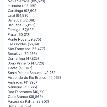
Nova Serrana (105,520)
Ituiutaba (105,255)
Caratinga (92,603)
Unaí (84,930)
Janaúba (72,018)
Januária (67,852)
Formiga (67,822)
Frutal (60,012)
Ponte Nova (59,875)
Três Pontas (56,940)
São Francisco (56,477)
Bocaiúva (50,256)
Diamantina (47,825)
João Pinheiro (47,726)
Caeté (45,047)
Santa Rita do Sapucaí (43,753)
Visconde do Rio Branco (42,965)
Andradas (41,396)
Nanuque (40,665)
Boa Esperança (40,219)
Ouro Branco (39,867)
Várzea da Palma (39,803)
Jaíba (39,388)