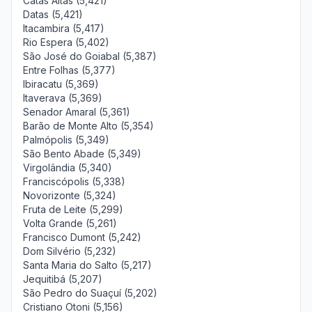
Catas Altas (5,421)
Datas (5,421)
Itacambira (5,417)
Rio Espera (5,402)
São José do Goiabal (5,387)
Entre Folhas (5,377)
Ibiracatu (5,369)
Itaverava (5,369)
Senador Amaral (5,361)
Barão de Monte Alto (5,354)
Palmópolis (5,349)
São Bento Abade (5,349)
Virgolândia (5,340)
Franciscópolis (5,338)
Novorizonte (5,324)
Fruta de Leite (5,299)
Volta Grande (5,261)
Francisco Dumont (5,242)
Dom Silvério (5,232)
Santa Maria do Salto (5,217)
Jequitibá (5,207)
São Pedro do Suaçuí (5,202)
Cristiano Otoni (5,156)