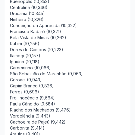
Buenópolis (10,353)
Centralina (10,346)
Urucânia (10,345)
Ninheira (10,326)
Conceição da Aparecida (10,322)
Francisco Badaró (10,321)
Bela Vista de Minas (10,262)
Rubim (10,256)
Dores de Campos (10,223)
Itamogi (10,157)
Ipuiúna (10,118)
Carneirinho (10,066)
São Sebastião do Maranhão (9,963)
Coroaci (9,943)
Capim Branco (9,826)
Ferros (9,696)
Frei Inocêncio (9,664)
Paula Cândido (9,584)
Riacho dos Machados (9,476)
Verdelândia (9,443)
Cachoeira de Pajeú (9,442)
Carbonita (9,414)
Araújos (9,401)