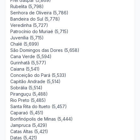
Frei Gaspar (5,869)
Rubelita (5,798)
Senhora de Oliveira (5,786)
Bandeira do Sul (5,778)
Veredinha (5,727)
Patrocínio do Muriaé (5,715)
Juvenília (5,715)
Chalé (5,699)
São Domingos das Dores (5,658)
Cana Verde (5,594)
Gurinhatã (5,577)
Caiana (5,541)
Conceição do Pará (5,533)
Capitão Andrade (5,514)
Sobrália (5,514)
Piranguçu (5,488)
Rio Preto (5,485)
Santa Rita do Itueto (5,457)
Caparaó (5,451)
Bonfinópolis de Minas (5,444)
Jampruca (5,429)
Catas Altas (5,421)
Datas (5,421)