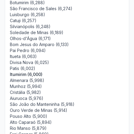
Botumirim (6,288)
São Francisco de Sales (6,274)
Luisburgo (6,258)
Catuji (6,257)
Silvianópolis (6,248)
Soledade de Minas (6,189)
Olhos-d'Água (6,171)
Bom Jesus do Amparo (6,133)
Pai Pedro (6,094)
Itueta (6,063)
Divisa Nova (6,025)
Patis (6,002)
Itumirim (6,000)
Almenara (5,998)
Munhoz (5,994)
Cristália (5,982)
Aiuruoca (5,976)
São João do Manteninha (5,918)
Ouro Verde de Minas (5,914)
Pouso Alto (5,900)
Alto Caparaó (5,894)
Rio Manso (5,879)