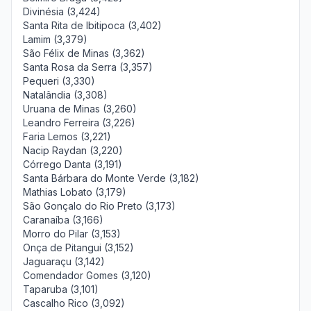
Divinésia (3,424)
Santa Rita de Ibitipoca (3,402)
Lamim (3,379)
São Félix de Minas (3,362)
Santa Rosa da Serra (3,357)
Pequeri (3,330)
Natalândia (3,308)
Uruana de Minas (3,260)
Leandro Ferreira (3,226)
Faria Lemos (3,221)
Nacip Raydan (3,220)
Córrego Danta (3,191)
Santa Bárbara do Monte Verde (3,182)
Mathias Lobato (3,179)
São Gonçalo do Rio Preto (3,173)
Caranaíba (3,166)
Morro do Pilar (3,153)
Onça de Pitangui (3,152)
Jaguaraçu (3,142)
Comendador Gomes (3,120)
Taparuba (3,101)
Cascalho Rico (3,092)