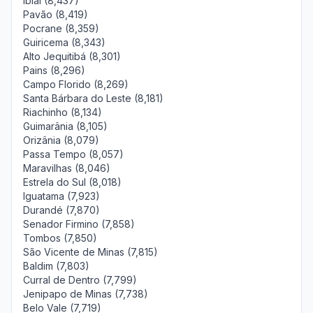
Ibiaí (8,437)
Pavão (8,419)
Pocrane (8,359)
Guiricema (8,343)
Alto Jequitibá (8,301)
Pains (8,296)
Campo Florido (8,269)
Santa Bárbara do Leste (8,181)
Riachinho (8,134)
Guimarânia (8,105)
Orizânia (8,079)
Passa Tempo (8,057)
Maravilhas (8,046)
Estrela do Sul (8,018)
Iguatama (7,923)
Durandé (7,870)
Senador Firmino (7,858)
Tombos (7,850)
São Vicente de Minas (7,815)
Baldim (7,803)
Curral de Dentro (7,799)
Jenipapo de Minas (7,738)
Belo Vale (7,719)