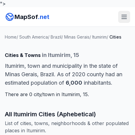
">
MapSof
.net
Home
/
South America
/
Brazil
/
Minas Gerais
/
Itumirim
/
Cities
in Itumirim, 15
Cities & Towns
Itumirim, town and municipality in the state of
Minas Gerais, Brazil. As of 2020 county had an
estimated population of
6,000
inhabitants.
There are 0 city/town in Itumirim, 15.
All Itumirim Cities (Aphebetical)
List of cities, towns, neighborhoods & other populated
places in Itumirim.