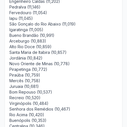
Engenheiro Caldas (11,202)
Pedralva (11,146)
Fervedouro (11,054)
Iapu (11,045)
São Gonçalo do Rio Abaixo (11,019)
Igaratinga (11,005)
Bueno Brandão (10,991)
Arceburgo (10,883)
Alto Rio Doce (10,859)
Santa Maria de Itabira (10,857)
Jordânia (10,842)
Novo Oriente de Minas (10,778)
Pirapetinga (10,772)
Piraúba (10,759)
Mercês (10,758)
Juruaia (10,681)
Bom Repouso (10,537)
Recreio (10,520)
Virginópolis (10,484)
Senhora dos Remédios (10,467)
Rio Acima (10,420)
Buenópolis (10,353)
Centralina (10,346)