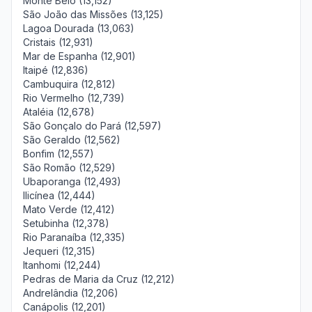
Monte Belo (13,152)
São João das Missões (13,125)
Lagoa Dourada (13,063)
Cristais (12,931)
Mar de Espanha (12,901)
Itaipé (12,836)
Cambuquira (12,812)
Rio Vermelho (12,739)
Ataléia (12,678)
São Gonçalo do Pará (12,597)
São Geraldo (12,562)
Bonfim (12,557)
São Romão (12,529)
Ubaporanga (12,493)
Ilicínea (12,444)
Mato Verde (12,412)
Setubinha (12,378)
Rio Paranaíba (12,335)
Jequeri (12,315)
Itanhomi (12,244)
Pedras de Maria da Cruz (12,212)
Andrelândia (12,206)
Canápolis (12,201)