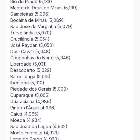
Rio do Prado (5,133)
Madre de Deus de Minas (5,109)
Gameleiras (5,096)
Bocaina de Minas (5,089)
São José da Varginha (5,079)
Turvolândia (5,070)
Crucilândia (5,054)
José Raydan (5,050)
Dom Cavati (5,048)
Congonhas do Norte (5,046)
Liberdade (5,031)
Descoberto (5,029)
Barra Longa (5,015)
Ibertioga (5,010)
Piedade dos Gerais (5,009)
Cuparaque (5,005)
Guaraciama (4,989)
Pingo-d'Água (4,986)
Catuti (4,965)
Moeda (4,934)
São João da Lagoa (4,932)
Monte Formoso (4,923)
Leme do Prado (4,920)