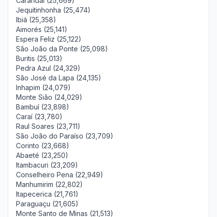
Carandaí (25,669)
Jequitinhonha (25,474)
Ibiá (25,358)
Aimorés (25,141)
Espera Feliz (25,122)
São João da Ponte (25,098)
Buritis (25,013)
Pedra Azul (24,329)
São José da Lapa (24,135)
Inhapim (24,079)
Monte Sião (24,029)
Bambuí (23,898)
Caraí (23,780)
Raul Soares (23,711)
São João do Paraíso (23,709)
Corinto (23,668)
Abaeté (23,250)
Itambacuri (23,209)
Conselheiro Pena (22,949)
Manhumirim (22,802)
Itapecerica (21,761)
Paraguaçu (21,605)
Monte Santo de Minas (21,513)