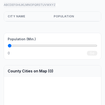
A
B
C
D
E
F
G
H
I
J
K
L
M
N
O
P
Q
R
S
T
U
V
W
X
Y
Z
all
CITY NAME
POPULATION
Population (Min.)
0
Go
County Cities on Map (0)