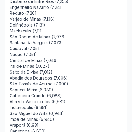
Desterro de Entre Rios (7,255)
Engenheiro Navarro (7,241)
Reduto (7,201)
Varjão de MInas (7,138)
Delfinópolis (7,131)
Machacalis (7,111)
São Roque de Minas (7,076)
Santana da Vargem (7,073)
Guidoval (7,051)
Naque (7,051)
Central de Minas (7,046)
Iraí de Minas (7,027)
Salto da Divisa (7,012)
Abadia dos Dourados (7,006)
São Tomás de Aquino (7,000)
Sapucaí-Mirim (6,989)
Cabeceira Grande (6,988)
Alfredo Vasconcelos (6,981)
Indianópolis (6,951)
São Miguel do Anta (6,944)
Imbé de Minas (6,940)
Araporã (6,931)
Capetinga (6,890)