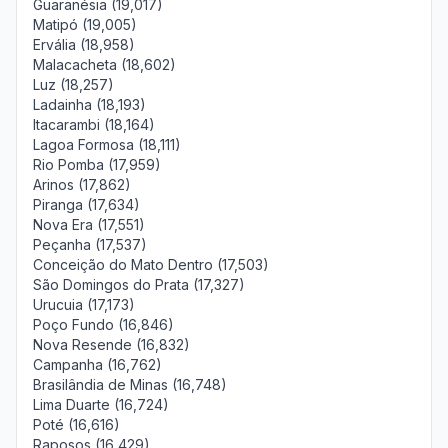
Guaranésia (19,017)
Matipó (19,005)
Ervália (18,958)
Malacacheta (18,602)
Luz (18,257)
Ladainha (18,193)
Itacarambi (18,164)
Lagoa Formosa (18,111)
Rio Pomba (17,959)
Arinos (17,862)
Piranga (17,634)
Nova Era (17,551)
Peçanha (17,537)
Conceição do Mato Dentro (17,503)
São Domingos do Prata (17,327)
Urucuia (17,173)
Poço Fundo (16,846)
Nova Resende (16,832)
Campanha (16,762)
Brasilândia de Minas (16,748)
Lima Duarte (16,724)
Poté (16,616)
Raposos (16,429)