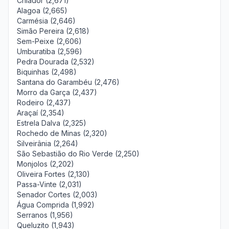
Chiador (2,671)
Alagoa (2,665)
Carmésia (2,646)
Simão Pereira (2,618)
Sem-Peixe (2,606)
Umburatiba (2,596)
Pedra Dourada (2,532)
Biquinhas (2,498)
Santana do Garambéu (2,476)
Morro da Garça (2,437)
Rodeiro (2,437)
Araçaí (2,354)
Estrela Dalva (2,325)
Rochedo de Minas (2,320)
Silveirânia (2,264)
São Sebastião do Rio Verde (2,250)
Monjolos (2,202)
Oliveira Fortes (2,130)
Passa-Vinte (2,031)
Senador Cortes (2,003)
Água Comprida (1,992)
Serranos (1,956)
Queluzito (1,943)