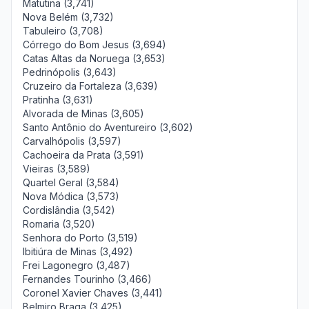
Matutina (3,741)
Nova Belém (3,732)
Tabuleiro (3,708)
Córrego do Bom Jesus (3,694)
Catas Altas da Noruega (3,653)
Pedrinópolis (3,643)
Cruzeiro da Fortaleza (3,639)
Pratinha (3,631)
Alvorada de Minas (3,605)
Santo Antônio do Aventureiro (3,602)
Carvalhópolis (3,597)
Cachoeira da Prata (3,591)
Vieiras (3,589)
Quartel Geral (3,584)
Nova Módica (3,573)
Cordislândia (3,542)
Romaria (3,520)
Senhora do Porto (3,519)
Ibitiúra de Minas (3,492)
Frei Lagonegro (3,487)
Fernandes Tourinho (3,466)
Coronel Xavier Chaves (3,441)
Belmiro Braga (3,425)