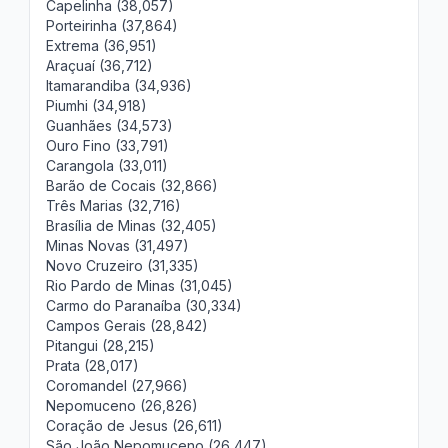
Capelinha (38,057)
Porteirinha (37,864)
Extrema (36,951)
Araçuaí (36,712)
Itamarandiba (34,936)
Piumhi (34,918)
Guanhães (34,573)
Ouro Fino (33,791)
Carangola (33,011)
Barão de Cocais (32,866)
Três Marias (32,716)
Brasília de Minas (32,405)
Minas Novas (31,497)
Novo Cruzeiro (31,335)
Rio Pardo de Minas (31,045)
Carmo do Paranaíba (30,334)
Campos Gerais (28,842)
Pitangui (28,215)
Prata (28,017)
Coromandel (27,966)
Nepomuceno (26,826)
Coração de Jesus (26,611)
São João Nepomuceno (26,447)