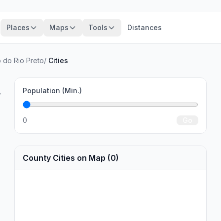
Places
Maps
Tools
Distances
 do Rio Preto
/
Cities
,
Population (Min.)
0
Go
County Cities on Map (0)