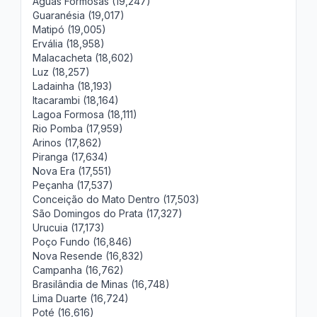
Águas Formosas (19,247)
Guaranésia (19,017)
Matipó (19,005)
Ervália (18,958)
Malacacheta (18,602)
Luz (18,257)
Ladainha (18,193)
Itacarambi (18,164)
Lagoa Formosa (18,111)
Rio Pomba (17,959)
Arinos (17,862)
Piranga (17,634)
Nova Era (17,551)
Peçanha (17,537)
Conceição do Mato Dentro (17,503)
São Domingos do Prata (17,327)
Urucuia (17,173)
Poço Fundo (16,846)
Nova Resende (16,832)
Campanha (16,762)
Brasilândia de Minas (16,748)
Lima Duarte (16,724)
Poté (16,616)