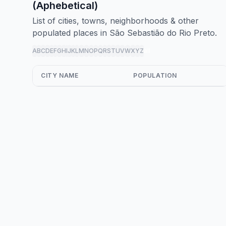
(Aphebetical)
List of cities, towns, neighborhoods & other
populated places in São Sebastião do Rio Preto.
A
B
C
D
E
F
G
H
I
J
K
L
M
N
O
P
Q
R
S
T
U
V
W
X
Y
Z
all
CITY NAME
POPULATION