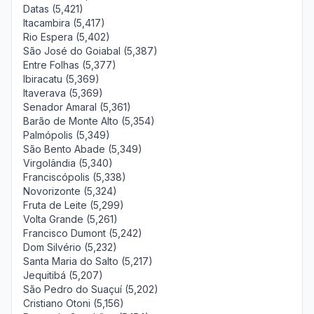
Datas (5,421)
Itacambira (5,417)
Rio Espera (5,402)
São José do Goiabal (5,387)
Entre Folhas (5,377)
Ibiracatu (5,369)
Itaverava (5,369)
Senador Amaral (5,361)
Barão de Monte Alto (5,354)
Palmópolis (5,349)
São Bento Abade (5,349)
Virgolândia (5,340)
Franciscópolis (5,338)
Novorizonte (5,324)
Fruta de Leite (5,299)
Volta Grande (5,261)
Francisco Dumont (5,242)
Dom Silvério (5,232)
Santa Maria do Salto (5,217)
Jequitibá (5,207)
São Pedro do Suaçuí (5,202)
Cristiano Otoni (5,156)