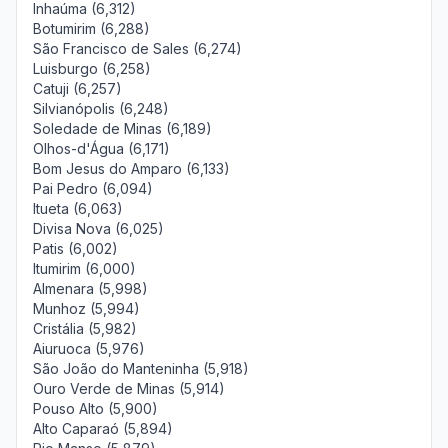
Inhaúma (6,312)
Botumirim (6,288)
São Francisco de Sales (6,274)
Luisburgo (6,258)
Catuji (6,257)
Silvianópolis (6,248)
Soledade de Minas (6,189)
Olhos-d'Água (6,171)
Bom Jesus do Amparo (6,133)
Pai Pedro (6,094)
Itueta (6,063)
Divisa Nova (6,025)
Patis (6,002)
Itumirim (6,000)
Almenara (5,998)
Munhoz (5,994)
Cristália (5,982)
Aiuruoca (5,976)
São João do Manteninha (5,918)
Ouro Verde de Minas (5,914)
Pouso Alto (5,900)
Alto Caparaó (5,894)