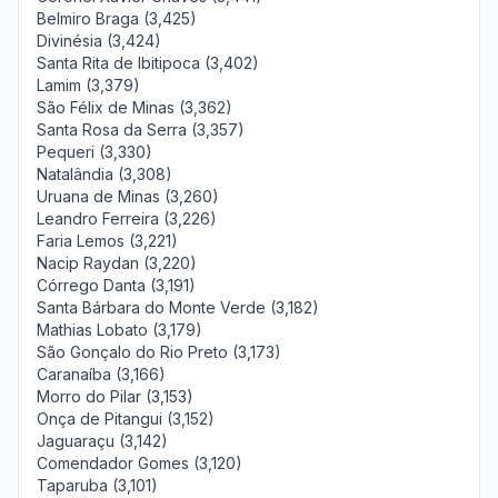
Belmiro Braga (3,425)
Divinésia (3,424)
Santa Rita de Ibitipoca (3,402)
Lamim (3,379)
São Félix de Minas (3,362)
Santa Rosa da Serra (3,357)
Pequeri (3,330)
Natalândia (3,308)
Uruana de Minas (3,260)
Leandro Ferreira (3,226)
Faria Lemos (3,221)
Nacip Raydan (3,220)
Córrego Danta (3,191)
Santa Bárbara do Monte Verde (3,182)
Mathias Lobato (3,179)
São Gonçalo do Rio Preto (3,173)
Caranaíba (3,166)
Morro do Pilar (3,153)
Onça de Pitangui (3,152)
Jaguaraçu (3,142)
Comendador Gomes (3,120)
Taparuba (3,101)