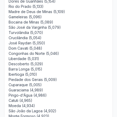
Dores de Guanhães (5,154)
Rio do Prado (5,133)
Madre de Deus de Minas (5,109)
Gameleiras (5,096)
Bocaina de Minas (5,089)
São José da Varginha (5,079)
Turvolândia (5,070)
Crucilândia (5,054)
José Raydan (5,050)
Dom Cavati (5,048)
Congonhas do Norte (5,046)
Liberdade (5,031)
Descoberto (5,029)
Barra Longa (5,015)
Ibertioga (5,010)
Piedade dos Gerais (5,009)
Cuparaque (5,005)
Guaraciama (4,989)
Pingo-d'Água (4,986)
Catuti (4,965)
Moeda (4,934)
São João da Lagoa (4,932)
Monte Formoso (4,923)