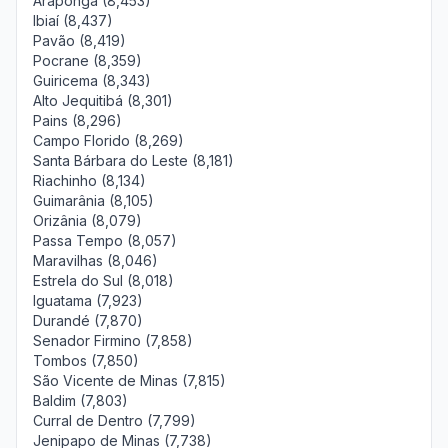
Araponga (8,453)
Ibiaí (8,437)
Pavão (8,419)
Pocrane (8,359)
Guiricema (8,343)
Alto Jequitibá (8,301)
Pains (8,296)
Campo Florido (8,269)
Santa Bárbara do Leste (8,181)
Riachinho (8,134)
Guimarânia (8,105)
Orizânia (8,079)
Passa Tempo (8,057)
Maravilhas (8,046)
Estrela do Sul (8,018)
Iguatama (7,923)
Durandé (7,870)
Senador Firmino (7,858)
Tombos (7,850)
São Vicente de Minas (7,815)
Baldim (7,803)
Curral de Dentro (7,799)
Jenipapo de Minas (7,738)