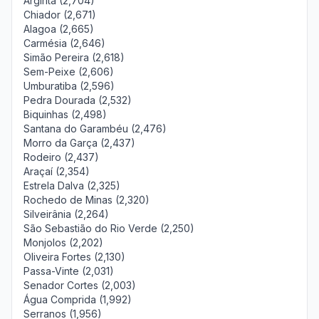
Argirita (2,704)
Chiador (2,671)
Alagoa (2,665)
Carmésia (2,646)
Simão Pereira (2,618)
Sem-Peixe (2,606)
Umburatiba (2,596)
Pedra Dourada (2,532)
Biquinhas (2,498)
Santana do Garambéu (2,476)
Morro da Garça (2,437)
Rodeiro (2,437)
Araçaí (2,354)
Estrela Dalva (2,325)
Rochedo de Minas (2,320)
Silveirânia (2,264)
São Sebastião do Rio Verde (2,250)
Monjolos (2,202)
Oliveira Fortes (2,130)
Passa-Vinte (2,031)
Senador Cortes (2,003)
Água Comprida (1,992)
Serranos (1,956)