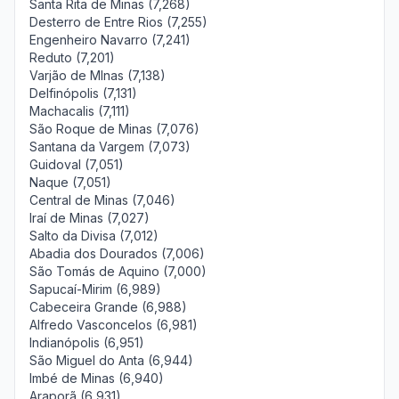
Santa Rita de Minas (7,268)
Desterro de Entre Rios (7,255)
Engenheiro Navarro (7,241)
Reduto (7,201)
Varjão de MInas (7,138)
Delfinópolis (7,131)
Machacalis (7,111)
São Roque de Minas (7,076)
Santana da Vargem (7,073)
Guidoval (7,051)
Naque (7,051)
Central de Minas (7,046)
Iraí de Minas (7,027)
Salto da Divisa (7,012)
Abadia dos Dourados (7,006)
São Tomás de Aquino (7,000)
Sapucaí-Mirim (6,989)
Cabeceira Grande (6,988)
Alfredo Vasconcelos (6,981)
Indianópolis (6,951)
São Miguel do Anta (6,944)
Imbé de Minas (6,940)
Araporã (6,931)