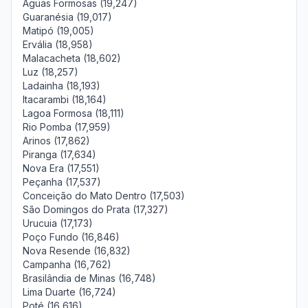
Águas Formosas (19,247)
Guaranésia (19,017)
Matipó (19,005)
Ervália (18,958)
Malacacheta (18,602)
Luz (18,257)
Ladainha (18,193)
Itacarambi (18,164)
Lagoa Formosa (18,111)
Rio Pomba (17,959)
Arinos (17,862)
Piranga (17,634)
Nova Era (17,551)
Peçanha (17,537)
Conceição do Mato Dentro (17,503)
São Domingos do Prata (17,327)
Urucuia (17,173)
Poço Fundo (16,846)
Nova Resende (16,832)
Campanha (16,762)
Brasilândia de Minas (16,748)
Lima Duarte (16,724)
Poté (16,616)