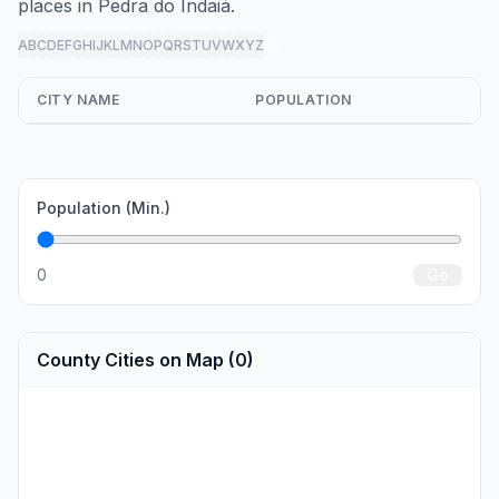
places in Pedra do Indaiá.
A
B
C
D
E
F
G
H
I
J
K
L
M
N
O
P
Q
R
S
T
U
V
W
X
Y
Z
all
CITY NAME
POPULATION
Population (Min.)
0
Go
County Cities on Map (0)