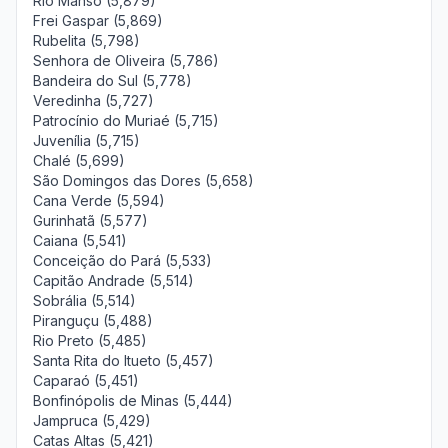
Rio Manso (5,879)
Frei Gaspar (5,869)
Rubelita (5,798)
Senhora de Oliveira (5,786)
Bandeira do Sul (5,778)
Veredinha (5,727)
Patrocínio do Muriaé (5,715)
Juvenília (5,715)
Chalé (5,699)
São Domingos das Dores (5,658)
Cana Verde (5,594)
Gurinhatã (5,577)
Caiana (5,541)
Conceição do Pará (5,533)
Capitão Andrade (5,514)
Sobrália (5,514)
Piranguçu (5,488)
Rio Preto (5,485)
Santa Rita do Itueto (5,457)
Caparaó (5,451)
Bonfinópolis de Minas (5,444)
Jampruca (5,429)
Catas Altas (5,421)