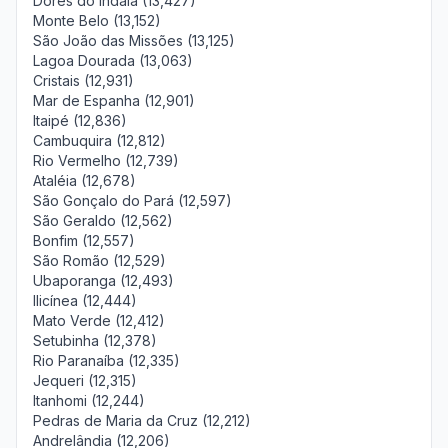
Dores do Indaiá (13,427)
Monte Belo (13,152)
São João das Missões (13,125)
Lagoa Dourada (13,063)
Cristais (12,931)
Mar de Espanha (12,901)
Itaipé (12,836)
Cambuquira (12,812)
Rio Vermelho (12,739)
Ataléia (12,678)
São Gonçalo do Pará (12,597)
São Geraldo (12,562)
Bonfim (12,557)
São Romão (12,529)
Ubaporanga (12,493)
Ilicínea (12,444)
Mato Verde (12,412)
Setubinha (12,378)
Rio Paranaíba (12,335)
Jequeri (12,315)
Itanhomi (12,244)
Pedras de Maria da Cruz (12,212)
Andrelândia (12,206)