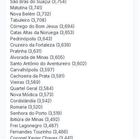
São Brás do Suaçuí (3,754)
Matutina (3,741)
Nova Belém (3,732)
Tabuleiro (3,708)
Córrego do Bom Jesus (3,694)
Catas Altas da Noruega (3,653)
Pedrinópolis (3,643)
Cruzeiro da Fortaleza (3,639)
Pratinha (3,631)
Alvorada de Minas (3,605)
Santo Antônio do Aventureiro (3,602)
Carvalhópolis (3,597)
Cachoeira da Prata (3,591)
Vieiras (3,589)
Quartel Geral (3,584)
Nova Módica (3,573)
Cordislândia (3,542)
Romaria (3,520)
Senhora do Porto (3,519)
Ibitiúra de Minas (3,492)
Frei Lagonegro (3,487)
Fernandes Tourinho (3,466)
Coronel Xavier Chaves (3,441)