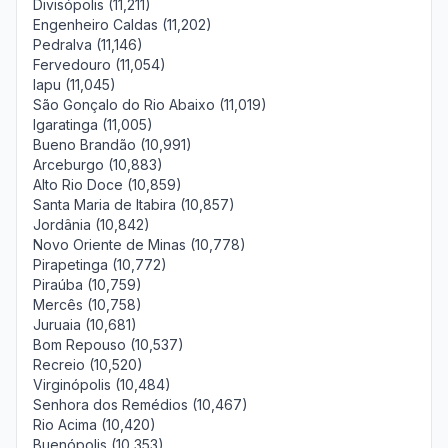
Divisópolis (11,211)
Engenheiro Caldas (11,202)
Pedralva (11,146)
Fervedouro (11,054)
Iapu (11,045)
São Gonçalo do Rio Abaixo (11,019)
Igaratinga (11,005)
Bueno Brandão (10,991)
Arceburgo (10,883)
Alto Rio Doce (10,859)
Santa Maria de Itabira (10,857)
Jordânia (10,842)
Novo Oriente de Minas (10,778)
Pirapetinga (10,772)
Piraúba (10,759)
Mercês (10,758)
Juruaia (10,681)
Bom Repouso (10,537)
Recreio (10,520)
Virginópolis (10,484)
Senhora dos Remédios (10,467)
Rio Acima (10,420)
Buenópolis (10,353)