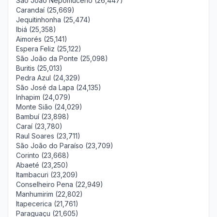
São João Nepomuceno (26,447)
Carandaí (25,669)
Jequitinhonha (25,474)
Ibiá (25,358)
Aimorés (25,141)
Espera Feliz (25,122)
São João da Ponte (25,098)
Buritis (25,013)
Pedra Azul (24,329)
São José da Lapa (24,135)
Inhapim (24,079)
Monte Sião (24,029)
Bambuí (23,898)
Caraí (23,780)
Raul Soares (23,711)
São João do Paraíso (23,709)
Corinto (23,668)
Abaeté (23,250)
Itambacuri (23,209)
Conselheiro Pena (22,949)
Manhumirim (22,802)
Itapecerica (21,761)
Paraguaçu (21,605)