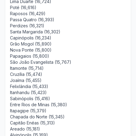
Lima Duarte (16,724)
Poté (16,616)
Raposos (16,429)
Passa Quatro (16,393)
Perdizes (16,321)
Santa Margarida (16,302)
Capinópolis (16,234)
Grão Mogol (15,890)
Nova Ponte (15,800)
Papagaios (15,800)
São João Evangelista (15,767)
Itamonte (15,714)
Cruzília (15,474)
Joaíma (15,455)
Felixlândia (15,433)
Itanhandu (15,423)
Sabinópolis (15,416)
Entre Rios de Minas (15,380)
Itapagipe (15,379)
Chapada do Norte (15,345)
Capitão Enéas (15,313)
Areado (15,181)
Alvinópolis (15,169)