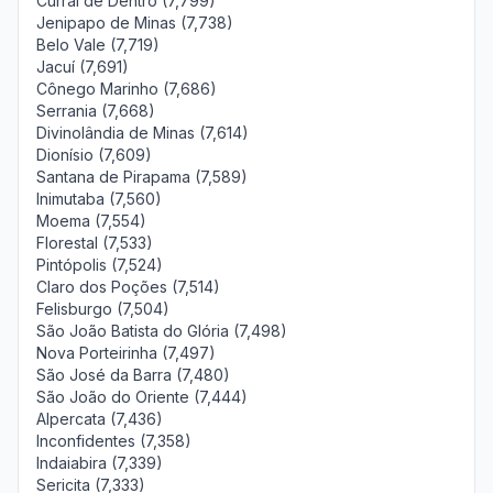
Curral de Dentro (7,799)
Jenipapo de Minas (7,738)
Belo Vale (7,719)
Jacuí (7,691)
Cônego Marinho (7,686)
Serrania (7,668)
Divinolândia de Minas (7,614)
Dionísio (7,609)
Santana de Pirapama (7,589)
Inimutaba (7,560)
Moema (7,554)
Florestal (7,533)
Pintópolis (7,524)
Claro dos Poções (7,514)
Felisburgo (7,504)
São João Batista do Glória (7,498)
Nova Porteirinha (7,497)
São José da Barra (7,480)
São João do Oriente (7,444)
Alpercata (7,436)
Inconfidentes (7,358)
Indaiabira (7,339)
Sericita (7,333)