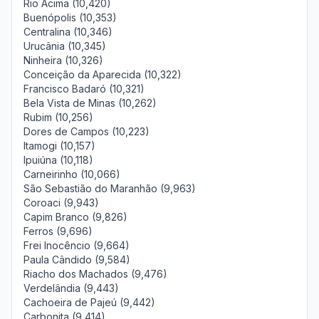
Rio Acima (10,420)
Buenópolis (10,353)
Centralina (10,346)
Urucânia (10,345)
Ninheira (10,326)
Conceição da Aparecida (10,322)
Francisco Badaró (10,321)
Bela Vista de Minas (10,262)
Rubim (10,256)
Dores de Campos (10,223)
Itamogi (10,157)
Ipuiúna (10,118)
Carneirinho (10,066)
São Sebastião do Maranhão (9,963)
Coroaci (9,943)
Capim Branco (9,826)
Ferros (9,696)
Frei Inocêncio (9,664)
Paula Cândido (9,584)
Riacho dos Machados (9,476)
Verdelândia (9,443)
Cachoeira de Pajeú (9,442)
Carbonita (9,414)