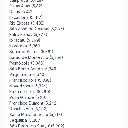
Jampruca (5,429)
Catas Altas (5,421)
Datas (5,421)
Itacambira (5,417)
Rio Espera (5,402)
São José do Goiabal (5,387)
Entre Folhas (5,377)
Ibiracatu (5,369)
Itaverava (5,369)
Senador Amaral (5,361)
Barão de Monte Alto (5,354)
Palmópolis (5,349)
São Bento Abade (5,349)
Virgolândia (5,340)
Franciscópolis (5,338)
Novorizonte (5,324)
Fruta de Leite (5,299)
Volta Grande (5,261)
Francisco Dumont (5,242)
Dom Silvério (5,232)
Santa Maria do Salto (5,217)
Jequitibá (5,207)
São Pedro do Suaçuí (5,202)