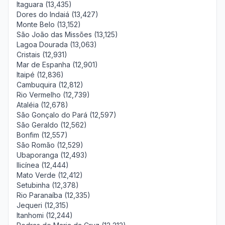
Itaguara (13,435)
Dores do Indaiá (13,427)
Monte Belo (13,152)
São João das Missões (13,125)
Lagoa Dourada (13,063)
Cristais (12,931)
Mar de Espanha (12,901)
Itaipé (12,836)
Cambuquira (12,812)
Rio Vermelho (12,739)
Ataléia (12,678)
São Gonçalo do Pará (12,597)
São Geraldo (12,562)
Bonfim (12,557)
São Romão (12,529)
Ubaporanga (12,493)
Ilicínea (12,444)
Mato Verde (12,412)
Setubinha (12,378)
Rio Paranaíba (12,335)
Jequeri (12,315)
Itanhomi (12,244)