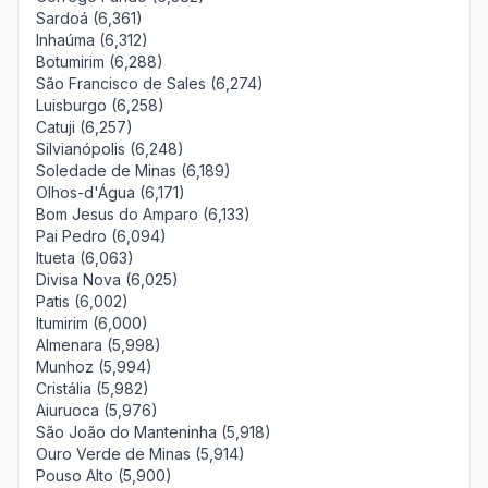
Sardoá (6,361)
Inhaúma (6,312)
Botumirim (6,288)
São Francisco de Sales (6,274)
Luisburgo (6,258)
Catuji (6,257)
Silvianópolis (6,248)
Soledade de Minas (6,189)
Olhos-d'Água (6,171)
Bom Jesus do Amparo (6,133)
Pai Pedro (6,094)
Itueta (6,063)
Divisa Nova (6,025)
Patis (6,002)
Itumirim (6,000)
Almenara (5,998)
Munhoz (5,994)
Cristália (5,982)
Aiuruoca (5,976)
São João do Manteninha (5,918)
Ouro Verde de Minas (5,914)
Pouso Alto (5,900)