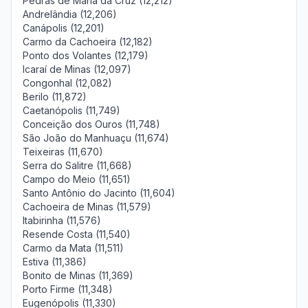
Pedras de Maria da Cruz (12,212)
Andrelândia (12,206)
Canápolis (12,201)
Carmo da Cachoeira (12,182)
Ponto dos Volantes (12,179)
Icaraí de Minas (12,097)
Congonhal (12,082)
Berilo (11,872)
Caetanópolis (11,749)
Conceição dos Ouros (11,748)
São João do Manhuaçu (11,674)
Teixeiras (11,670)
Serra do Salitre (11,668)
Campo do Meio (11,651)
Santo Antônio do Jacinto (11,604)
Cachoeira de Minas (11,579)
Itabirinha (11,576)
Resende Costa (11,540)
Carmo da Mata (11,511)
Estiva (11,386)
Bonito de Minas (11,369)
Porto Firme (11,348)
Eugenópolis (11,330)