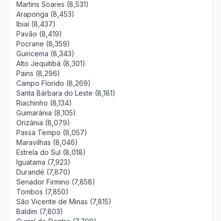
Martins Soares (8,531)
Araponga (8,453)
Ibiaí (8,437)
Pavão (8,419)
Pocrane (8,359)
Guiricema (8,343)
Alto Jequitibá (8,301)
Pains (8,296)
Campo Florido (8,269)
Santa Bárbara do Leste (8,181)
Riachinho (8,134)
Guimarânia (8,105)
Orizânia (8,079)
Passa Tempo (8,057)
Maravilhas (8,046)
Estrela do Sul (8,018)
Iguatama (7,923)
Durandé (7,870)
Senador Firmino (7,858)
Tombos (7,850)
São Vicente de Minas (7,815)
Baldim (7,803)