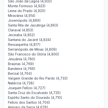
São João da Lagoa (4,932)
Monte Formoso (4,923)
Leme do Prado (4,920)
Miravânia (4,914)
Josenópolis (4,889)
Santa Rita de Jacutinga (4,863)
Claraval (4,853)
Jeceaba (4,852)
Santana do Jacaré (4,834)
Ressaquinha (4,817)
Serranópolis de Minas (4,809)
São Francisco do Glória (4,800)
Jesuânia (4,780)
Braúnas (4,769)
Bandeira (4,766)
Berizal (4,764)
Vargem Grande do Rio Pardo (4,733)
Natércia (4,728)
Joaquim Felício (4,727)
Santa Cruz do Escalvado (4,725)
Espírito Santo do Dourado (4,710)
Felício dos Santos (4,704)
Amparo da Serra (4,678)