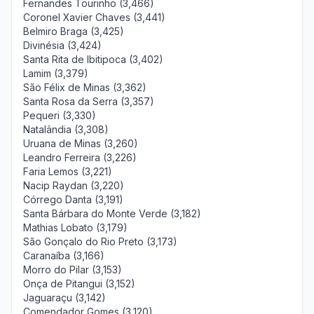
Fernandes Tourinho (3,466)
Coronel Xavier Chaves (3,441)
Belmiro Braga (3,425)
Divinésia (3,424)
Santa Rita de Ibitipoca (3,402)
Lamim (3,379)
São Félix de Minas (3,362)
Santa Rosa da Serra (3,357)
Pequeri (3,330)
Natalândia (3,308)
Uruana de Minas (3,260)
Leandro Ferreira (3,226)
Faria Lemos (3,221)
Nacip Raydan (3,220)
Córrego Danta (3,191)
Santa Bárbara do Monte Verde (3,182)
Mathias Lobato (3,179)
São Gonçalo do Rio Preto (3,173)
Caranaíba (3,166)
Morro do Pilar (3,153)
Onça de Pitangui (3,152)
Jaguaraçu (3,142)
Comendador Gomes (3,120)