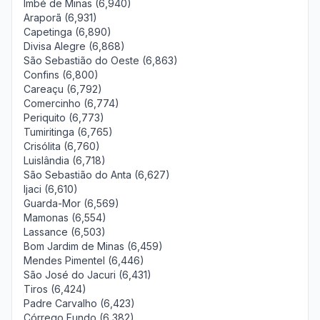
Imbé de Minas (6,940)
Araporã (6,931)
Capetinga (6,890)
Divisa Alegre (6,868)
São Sebastião do Oeste (6,863)
Confins (6,800)
Careaçu (6,792)
Comercinho (6,774)
Periquito (6,773)
Tumiritinga (6,765)
Crisólita (6,760)
Luislândia (6,718)
São Sebastião do Anta (6,627)
Ijaci (6,610)
Guarda-Mor (6,569)
Mamonas (6,554)
Lassance (6,503)
Bom Jardim de Minas (6,459)
Mendes Pimentel (6,446)
São José do Jacuri (6,431)
Tiros (6,424)
Padre Carvalho (6,423)
Córrego Fundo (6,382)