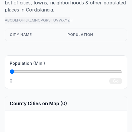
List of cities, towns, neighborhoods & other populated
places in Cordislândia.
A
B
C
D
E
F
G
H
I
J
K
L
M
N
O
P
Q
R
S
T
U
V
W
X
Y
Z
all
CITY NAME
POPULATION
Population (Min.)
0
Go
County Cities on Map (0)