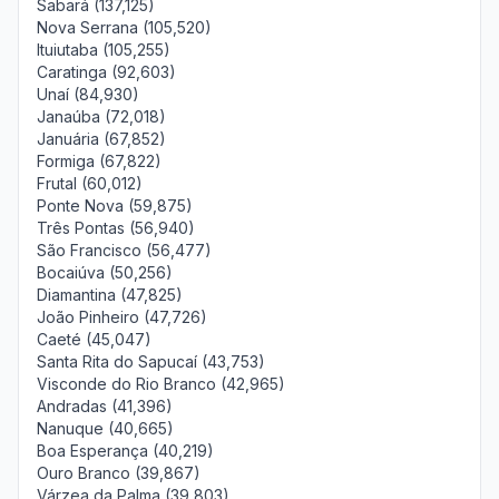
Sabará (137,125)
Nova Serrana (105,520)
Ituiutaba (105,255)
Caratinga (92,603)
Unaí (84,930)
Janaúba (72,018)
Januária (67,852)
Formiga (67,822)
Frutal (60,012)
Ponte Nova (59,875)
Três Pontas (56,940)
São Francisco (56,477)
Bocaiúva (50,256)
Diamantina (47,825)
João Pinheiro (47,726)
Caeté (45,047)
Santa Rita do Sapucaí (43,753)
Visconde do Rio Branco (42,965)
Andradas (41,396)
Nanuque (40,665)
Boa Esperança (40,219)
Ouro Branco (39,867)
Várzea da Palma (39,803)