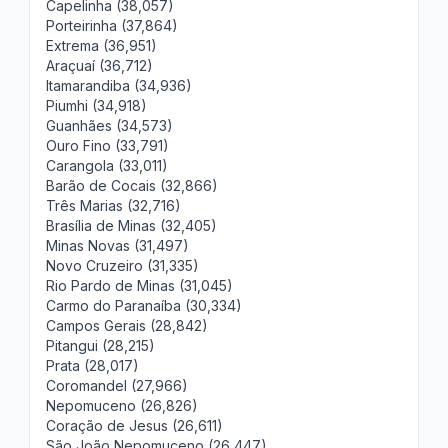
Capelinha (38,057)
Porteirinha (37,864)
Extrema (36,951)
Araçuaí (36,712)
Itamarandiba (34,936)
Piumhi (34,918)
Guanhães (34,573)
Ouro Fino (33,791)
Carangola (33,011)
Barão de Cocais (32,866)
Três Marias (32,716)
Brasília de Minas (32,405)
Minas Novas (31,497)
Novo Cruzeiro (31,335)
Rio Pardo de Minas (31,045)
Carmo do Paranaíba (30,334)
Campos Gerais (28,842)
Pitangui (28,215)
Prata (28,017)
Coromandel (27,966)
Nepomuceno (26,826)
Coração de Jesus (26,611)
São João Nepomuceno (26,447)