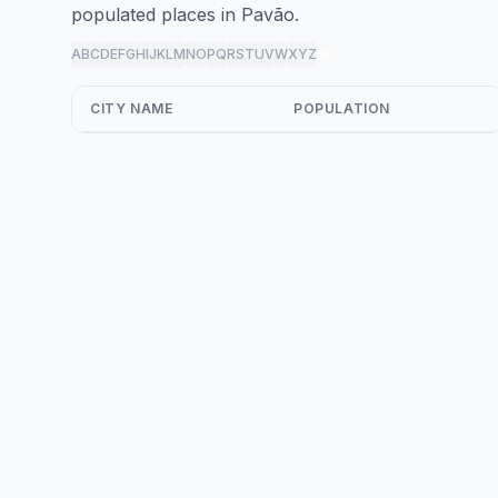
populated places in Pavão.
A
B
C
D
E
F
G
H
I
J
K
L
M
N
O
P
Q
R
S
T
U
V
W
X
Y
Z
all
CITY NAME
POPULATION