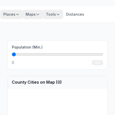
Places
Maps
Tools
Distances
Population (Min.)
0
Go
County Cities on Map (0)