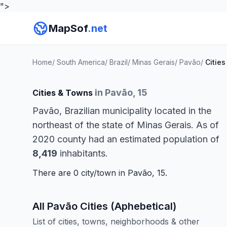
">
MapSof
.net
Home
/
South America
/
Brazil
/
Minas Gerais
/
Pavão
/
Cities
in Pavão, 15
Cities & Towns
Pavão, Brazilian municipality located in the
northeast of the state of Minas Gerais. As of
2020 county had an estimated population of
8,419
inhabitants.
There are 0 city/town in Pavão, 15.
All Pavão Cities (Aphebetical)
List of cities, towns, neighborhoods & other