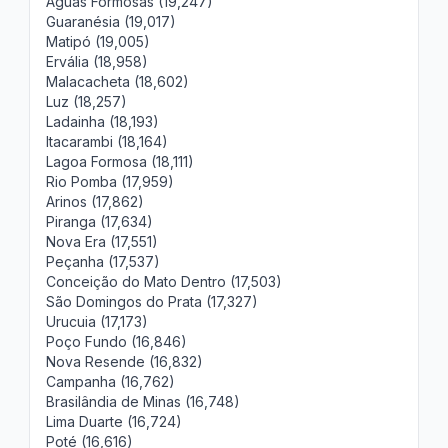
Águas Formosas (19,247)
Guaranésia (19,017)
Matipó (19,005)
Ervália (18,958)
Malacacheta (18,602)
Luz (18,257)
Ladainha (18,193)
Itacarambi (18,164)
Lagoa Formosa (18,111)
Rio Pomba (17,959)
Arinos (17,862)
Piranga (17,634)
Nova Era (17,551)
Peçanha (17,537)
Conceição do Mato Dentro (17,503)
São Domingos do Prata (17,327)
Urucuia (17,173)
Poço Fundo (16,846)
Nova Resende (16,832)
Campanha (16,762)
Brasilândia de Minas (16,748)
Lima Duarte (16,724)
Poté (16,616)