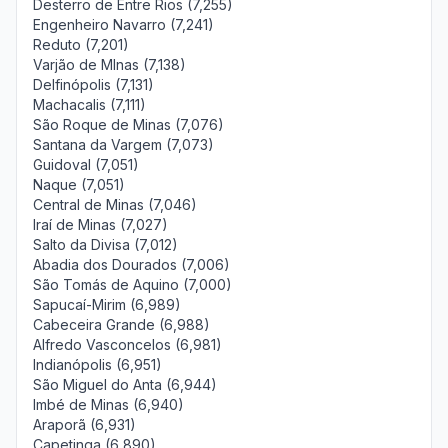
Desterro de Entre Rios (7,255)
Engenheiro Navarro (7,241)
Reduto (7,201)
Varjão de MInas (7,138)
Delfinópolis (7,131)
Machacalis (7,111)
São Roque de Minas (7,076)
Santana da Vargem (7,073)
Guidoval (7,051)
Naque (7,051)
Central de Minas (7,046)
Iraí de Minas (7,027)
Salto da Divisa (7,012)
Abadia dos Dourados (7,006)
São Tomás de Aquino (7,000)
Sapucaí-Mirim (6,989)
Cabeceira Grande (6,988)
Alfredo Vasconcelos (6,981)
Indianópolis (6,951)
São Miguel do Anta (6,944)
Imbé de Minas (6,940)
Araporã (6,931)
Capetinga (6,890)