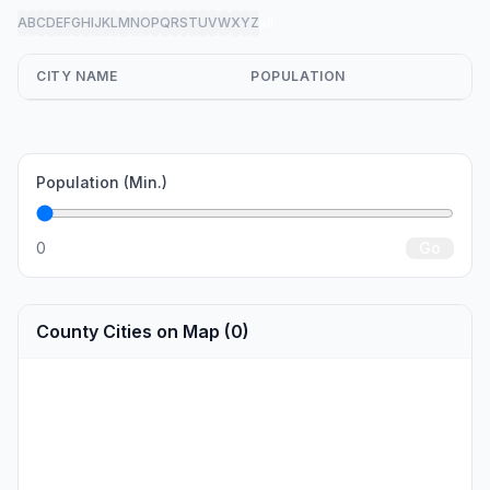
A
B
C
D
E
F
G
H
I
J
K
L
M
N
O
P
Q
R
S
T
U
V
W
X
Y
Z
all
CITY NAME
POPULATION
Population (Min.)
0
Go
County Cities on Map (0)