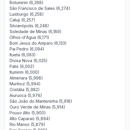
Botumirim (6,288)
São Francisco de Sales (6,274)
Luisburgo (6,258)
Catuji (6,257)
Silvianópolis (6,248)
Soledade de Minas (6,189)
Olhos-d'Água (6,171)
Bom Jesus do Amparo (6,133)
Pai Pedro (6,094)
Itueta (6,063)
Divisa Nova (6,025)
Patis (6,002)
Itumirim (6,000)
Almenara (5,998)
Munhoz (5,994)
Cristália (5,982)
Aiuruoca (5,976)
São João do Manteninha (5,918)
Ouro Verde de Minas (5,914)
Pouso Alto (5,900)
Alto Caparaó (5,894)
Rio Manso (5,879)