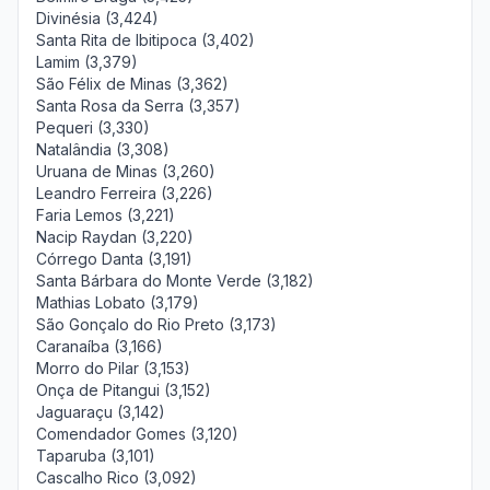
Divinésia (3,424)
Santa Rita de Ibitipoca (3,402)
Lamim (3,379)
São Félix de Minas (3,362)
Santa Rosa da Serra (3,357)
Pequeri (3,330)
Natalândia (3,308)
Uruana de Minas (3,260)
Leandro Ferreira (3,226)
Faria Lemos (3,221)
Nacip Raydan (3,220)
Córrego Danta (3,191)
Santa Bárbara do Monte Verde (3,182)
Mathias Lobato (3,179)
São Gonçalo do Rio Preto (3,173)
Caranaíba (3,166)
Morro do Pilar (3,153)
Onça de Pitangui (3,152)
Jaguaraçu (3,142)
Comendador Gomes (3,120)
Taparuba (3,101)
Cascalho Rico (3,092)