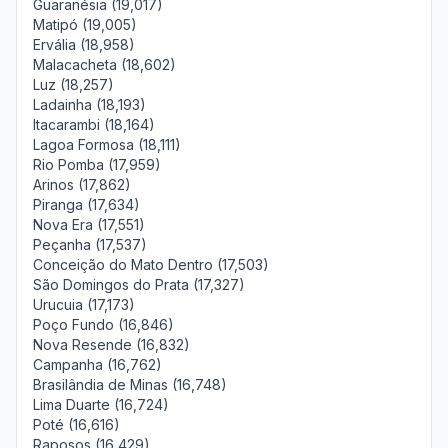
Guaranésia (19,017)
Matipó (19,005)
Ervália (18,958)
Malacacheta (18,602)
Luz (18,257)
Ladainha (18,193)
Itacarambi (18,164)
Lagoa Formosa (18,111)
Rio Pomba (17,959)
Arinos (17,862)
Piranga (17,634)
Nova Era (17,551)
Peçanha (17,537)
Conceição do Mato Dentro (17,503)
São Domingos do Prata (17,327)
Urucuia (17,173)
Poço Fundo (16,846)
Nova Resende (16,832)
Campanha (16,762)
Brasilândia de Minas (16,748)
Lima Duarte (16,724)
Poté (16,616)
Raposos (16,429)