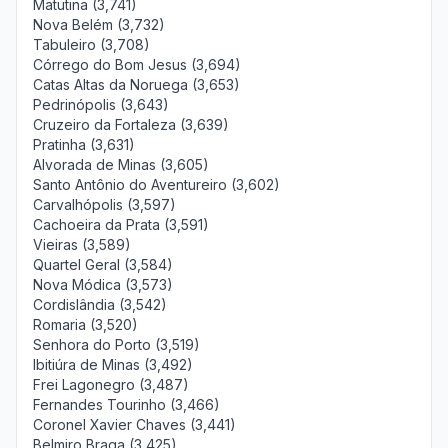
Matutina (3,741)
Nova Belém (3,732)
Tabuleiro (3,708)
Córrego do Bom Jesus (3,694)
Catas Altas da Noruega (3,653)
Pedrinópolis (3,643)
Cruzeiro da Fortaleza (3,639)
Pratinha (3,631)
Alvorada de Minas (3,605)
Santo Antônio do Aventureiro (3,602)
Carvalhópolis (3,597)
Cachoeira da Prata (3,591)
Vieiras (3,589)
Quartel Geral (3,584)
Nova Módica (3,573)
Cordislândia (3,542)
Romaria (3,520)
Senhora do Porto (3,519)
Ibitiúra de Minas (3,492)
Frei Lagonegro (3,487)
Fernandes Tourinho (3,466)
Coronel Xavier Chaves (3,441)
Belmiro Braga (3,425)