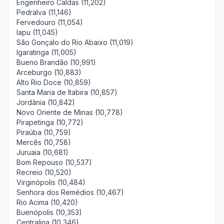
Engenheiro Caldas (11,202)
Pedralva (11,146)
Fervedouro (11,054)
Iapu (11,045)
São Gonçalo do Rio Abaixo (11,019)
Igaratinga (11,005)
Bueno Brandão (10,991)
Arceburgo (10,883)
Alto Rio Doce (10,859)
Santa Maria de Itabira (10,857)
Jordânia (10,842)
Novo Oriente de Minas (10,778)
Pirapetinga (10,772)
Piraúba (10,759)
Mercês (10,758)
Juruaia (10,681)
Bom Repouso (10,537)
Recreio (10,520)
Virginópolis (10,484)
Senhora dos Remédios (10,467)
Rio Acima (10,420)
Buenópolis (10,353)
Centralina (10,346)