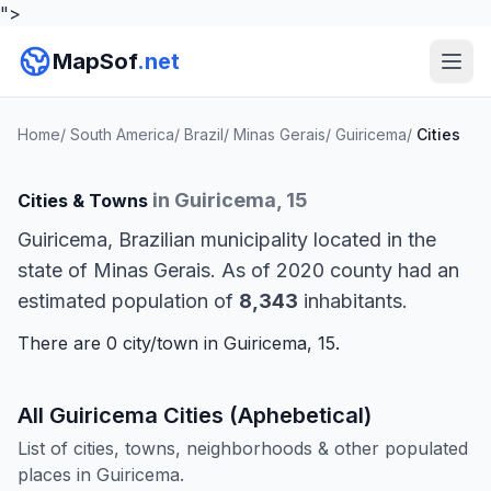
">
MapSof
.net
Home
/
South America
/
Brazil
/
Minas Gerais
/
Guiricema
/
Cities
in Guiricema, 15
Cities & Towns
Guiricema, Brazilian municipality located in the
state of Minas Gerais. As of 2020 county had an
estimated population of
8,343
inhabitants.
There are 0 city/town in Guiricema, 15.
All Guiricema Cities (Aphebetical)
List of cities, towns, neighborhoods & other populated
places in Guiricema.