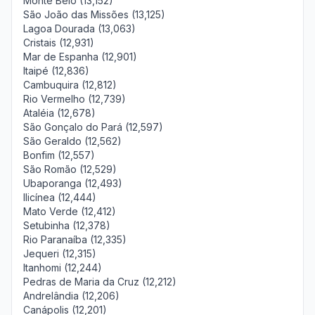
Monte Belo (13,152)
São João das Missões (13,125)
Lagoa Dourada (13,063)
Cristais (12,931)
Mar de Espanha (12,901)
Itaipé (12,836)
Cambuquira (12,812)
Rio Vermelho (12,739)
Ataléia (12,678)
São Gonçalo do Pará (12,597)
São Geraldo (12,562)
Bonfim (12,557)
São Romão (12,529)
Ubaporanga (12,493)
Ilicínea (12,444)
Mato Verde (12,412)
Setubinha (12,378)
Rio Paranaíba (12,335)
Jequeri (12,315)
Itanhomi (12,244)
Pedras de Maria da Cruz (12,212)
Andrelândia (12,206)
Canápolis (12,201)