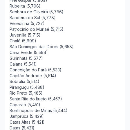
Frei Gaspar (5,869)
Rubelita (5,798)
Senhora de Oliveira (5,786)
Bandeira do Sul (5,778)
Veredinha (5,727)
Patrocínio do Muriaé (5,715)
Juvenília (5,715)
Chalé (5,699)
São Domingos das Dores (5,658)
Cana Verde (5,594)
Gurinhatã (5,577)
Caiana (5,541)
Conceição do Pará (5,533)
Capitão Andrade (5,514)
Sobrália (5,514)
Piranguçu (5,488)
Rio Preto (5,485)
Santa Rita do Itueto (5,457)
Caparaó (5,451)
Bonfinópolis de Minas (5,444)
Jampruca (5,429)
Catas Altas (5,421)
Datas (5,421)