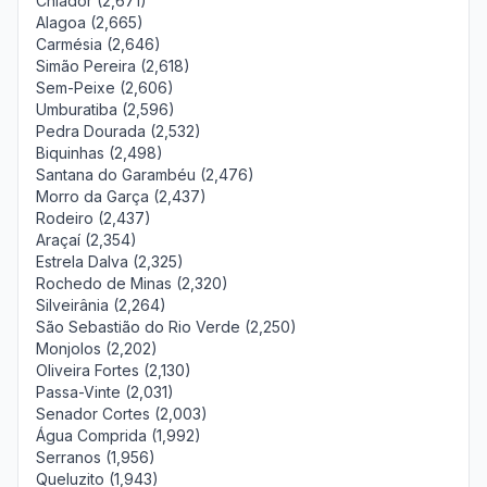
Chiador (2,671)
Alagoa (2,665)
Carmésia (2,646)
Simão Pereira (2,618)
Sem-Peixe (2,606)
Umburatiba (2,596)
Pedra Dourada (2,532)
Biquinhas (2,498)
Santana do Garambéu (2,476)
Morro da Garça (2,437)
Rodeiro (2,437)
Araçaí (2,354)
Estrela Dalva (2,325)
Rochedo de Minas (2,320)
Silveirânia (2,264)
São Sebastião do Rio Verde (2,250)
Monjolos (2,202)
Oliveira Fortes (2,130)
Passa-Vinte (2,031)
Senador Cortes (2,003)
Água Comprida (1,992)
Serranos (1,956)
Queluzito (1,943)