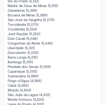
Rio do Prado (5,133)
Madre de Deus de Minas (5,109)
Gameleiras (5,096)
Bocaina de Minas (5,089)
São José da Varginha (5,079)
Turvolândia (5,070)
Crucilândia (5,054)
José Raydan (5,050)
Dom Cavati (5,048)
Congonhas do Norte (5,046)
Liberdade (5,031)
Descoberto (5,029)
Barra Longa (5,015)
Ibertioga (5,010)
Piedade dos Gerais (5,009)
Cuparaque (5,005)
Guaraciama (4,989)
Pingo-d'Água (4,986)
Catuti (4,965)
Moeda (4,934)
São João da Lagoa (4,932)
Monte Formoso (4,923)
Leme do Prado (4,920)