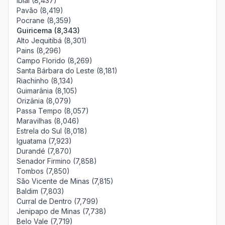
Ibiaí (8,437)
Pavão (8,419)
Pocrane (8,359)
Guiricema (8,343)
Alto Jequitibá (8,301)
Pains (8,296)
Campo Florido (8,269)
Santa Bárbara do Leste (8,181)
Riachinho (8,134)
Guimarânia (8,105)
Orizânia (8,079)
Passa Tempo (8,057)
Maravilhas (8,046)
Estrela do Sul (8,018)
Iguatama (7,923)
Durandé (7,870)
Senador Firmino (7,858)
Tombos (7,850)
São Vicente de Minas (7,815)
Baldim (7,803)
Curral de Dentro (7,799)
Jenipapo de Minas (7,738)
Belo Vale (7,719)