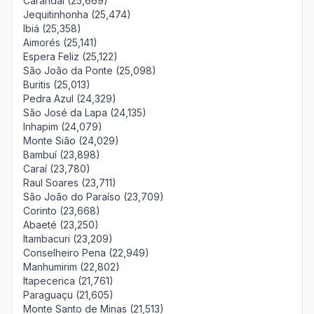
Carandaí (25,669)
Jequitinhonha (25,474)
Ibiá (25,358)
Aimorés (25,141)
Espera Feliz (25,122)
São João da Ponte (25,098)
Buritis (25,013)
Pedra Azul (24,329)
São José da Lapa (24,135)
Inhapim (24,079)
Monte Sião (24,029)
Bambuí (23,898)
Caraí (23,780)
Raul Soares (23,711)
São João do Paraíso (23,709)
Corinto (23,668)
Abaeté (23,250)
Itambacuri (23,209)
Conselheiro Pena (22,949)
Manhumirim (22,802)
Itapecerica (21,761)
Paraguaçu (21,605)
Monte Santo de Minas (21,513)