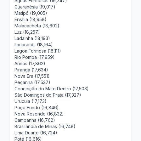
Águas Formosas (19,247)
Guaranésia (19,017)
Matipó (19,005)
Ervália (18,958)
Malacacheta (18,602)
Luz (18,257)
Ladainha (18,193)
Itacarambi (18,164)
Lagoa Formosa (18,111)
Rio Pomba (17,959)
Arinos (17,862)
Piranga (17,634)
Nova Era (17,551)
Peçanha (17,537)
Conceição do Mato Dentro (17,503)
São Domingos do Prata (17,327)
Urucuia (17,173)
Poço Fundo (16,846)
Nova Resende (16,832)
Campanha (16,762)
Brasilândia de Minas (16,748)
Lima Duarte (16,724)
Poté (16,616)