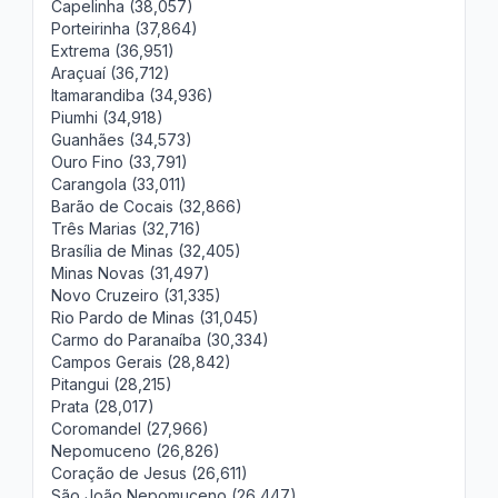
Capelinha (38,057)
Porteirinha (37,864)
Extrema (36,951)
Araçuaí (36,712)
Itamarandiba (34,936)
Piumhi (34,918)
Guanhães (34,573)
Ouro Fino (33,791)
Carangola (33,011)
Barão de Cocais (32,866)
Três Marias (32,716)
Brasília de Minas (32,405)
Minas Novas (31,497)
Novo Cruzeiro (31,335)
Rio Pardo de Minas (31,045)
Carmo do Paranaíba (30,334)
Campos Gerais (28,842)
Pitangui (28,215)
Prata (28,017)
Coromandel (27,966)
Nepomuceno (26,826)
Coração de Jesus (26,611)
São João Nepomuceno (26,447)