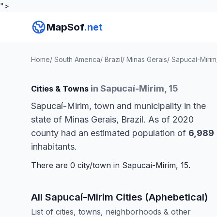
">
MapSof
.net
Home
/
South America
/
Brazil
/
Minas Gerais
/
Sapucaí-Mirim
in Sapucaí-Mirim, 15
Cities & Towns
Sapucaí-Mirim, town and municipality in the
state of Minas Gerais, Brazil. As of 2020
county had an estimated population of
6,989
inhabitants.
There are 0 city/town in Sapucaí-Mirim, 15.
All Sapucaí-Mirim Cities (Aphebetical)
List of cities, towns, neighborhoods & other