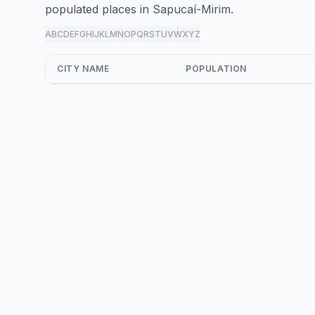
populated places in Sapucaí-Mirim.
A
B
C
D
E
F
G
H
I
J
K
L
M
N
O
P
Q
R
S
T
U
V
W
X
Y
Z
all
CITY NAME
POPULATION