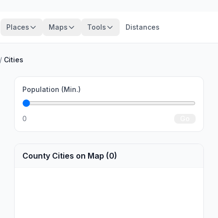
Places
Maps
Tools
Distances
/
Cities
Population (Min.)
0
Go
County Cities on Map (0)