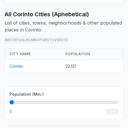
All Corinto Cities (Aphebetical)
List of cities, towns, neighborhoods & other populated
places in Corinto.
A
B
C
D
E
F
G
H
I
J
K
L
M
N
O
P
Q
R
S
T
U
V
W
X
Y
Z
all
CITY NAME
POPULATION
Corinto
22,121
Population (Min.)
0
Go