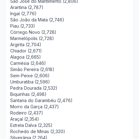
São José do Mantimento (2,806)
Arantina (2,787)
Ingaí (2,776)
São João da Mata (2,746)
Piau (2,733)
Córrego Novo (2,728)
Marmelópolis (2,728)
Argirita (2,704)
Chiador (2,671)
Alagoa (2,665)
Carmésia (2,646)
Simão Pereira (2,618)
Sem-Peixe (2,606)
Umburatiba (2,596)
Pedra Dourada (2,532)
Biquinhas (2,498)
Santana do Garambéu (2,476)
Morro da Garça (2,437)
Rodeiro (2,437)
Araçaí (2,354)
Estrela Dalva (2,325)
Rochedo de Minas (2,320)
Silveirânia (2,264)