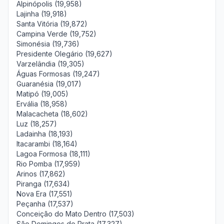
Alpinópolis (19,958)
Lajinha (19,918)
Santa Vitória (19,872)
Campina Verde (19,752)
Simonésia (19,736)
Presidente Olegário (19,627)
Varzelândia (19,305)
Águas Formosas (19,247)
Guaranésia (19,017)
Matipó (19,005)
Ervália (18,958)
Malacacheta (18,602)
Luz (18,257)
Ladainha (18,193)
Itacarambi (18,164)
Lagoa Formosa (18,111)
Rio Pomba (17,959)
Arinos (17,862)
Piranga (17,634)
Nova Era (17,551)
Peçanha (17,537)
Conceição do Mato Dentro (17,503)
São Domingos do Prata (17,327)