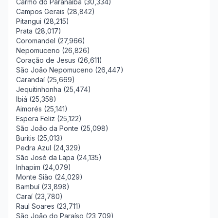
Carmo do Paranaíba (30,334)
Campos Gerais (28,842)
Pitangui (28,215)
Prata (28,017)
Coromandel (27,966)
Nepomuceno (26,826)
Coração de Jesus (26,611)
São João Nepomuceno (26,447)
Carandaí (25,669)
Jequitinhonha (25,474)
Ibiá (25,358)
Aimorés (25,141)
Espera Feliz (25,122)
São João da Ponte (25,098)
Buritis (25,013)
Pedra Azul (24,329)
São José da Lapa (24,135)
Inhapim (24,079)
Monte Sião (24,029)
Bambuí (23,898)
Caraí (23,780)
Raul Soares (23,711)
São João do Paraíso (23,709)