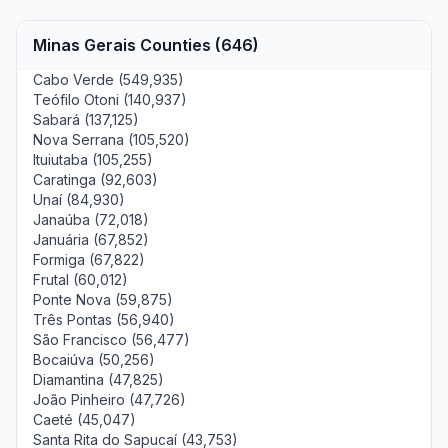
Minas Gerais Counties (646)
Cabo Verde (549,935)
Teófilo Otoni (140,937)
Sabará (137,125)
Nova Serrana (105,520)
Ituiutaba (105,255)
Caratinga (92,603)
Unaí (84,930)
Janaúba (72,018)
Januária (67,852)
Formiga (67,822)
Frutal (60,012)
Ponte Nova (59,875)
Três Pontas (56,940)
São Francisco (56,477)
Bocaiúva (50,256)
Diamantina (47,825)
João Pinheiro (47,726)
Caeté (45,047)
Santa Rita do Sapucaí (43,753)