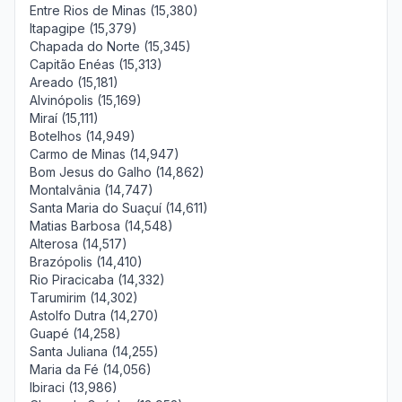
Entre Rios de Minas (15,380)
Itapagipe (15,379)
Chapada do Norte (15,345)
Capitão Enéas (15,313)
Areado (15,181)
Alvinópolis (15,169)
Miraí (15,111)
Botelhos (14,949)
Carmo de Minas (14,947)
Bom Jesus do Galho (14,862)
Montalvânia (14,747)
Santa Maria do Suaçuí (14,611)
Matias Barbosa (14,548)
Alterosa (14,517)
Brazópolis (14,410)
Rio Piracicaba (14,332)
Tarumirim (14,302)
Astolfo Dutra (14,270)
Guapé (14,258)
Santa Juliana (14,255)
Maria da Fé (14,056)
Ibiraci (13,986)