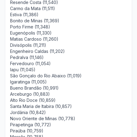
Resende Costa (11,540)
Carmo da Mata (11,511)
Estiva (11,386)
Bonito de Minas (11,369)
Porto Firme (11,348)
Eugenópolis (11,330)
Matias Cardoso (11,260)
Divisópolis (11,211)
Engenheiro Caldas (11,202)
Pedralva (11,146)
Fervedouro (11,054)
Iapu (11,045)
São Gonçalo do Rio Abaixo (11,019)
Igaratinga (11,005)
Bueno Brandão (10,991)
Arceburgo (10,883)
Alto Rio Doce (10,859)
Santa Maria de Itabira (10,857)
Jordânia (10,842)
Novo Oriente de Minas (10,778)
Pirapetinga (10,772)
Piraúba (10,759)
Mercês (10,758)