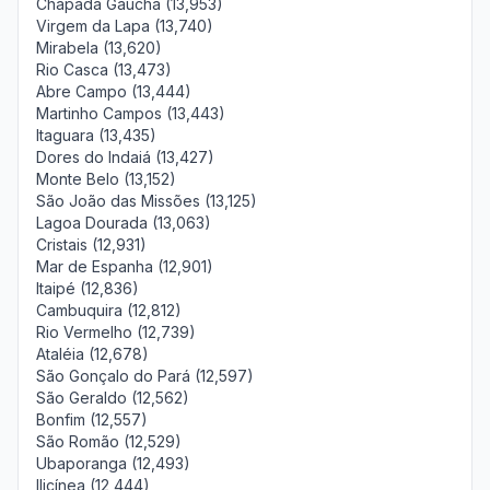
Chapada Gaúcha (13,953)
Virgem da Lapa (13,740)
Mirabela (13,620)
Rio Casca (13,473)
Abre Campo (13,444)
Martinho Campos (13,443)
Itaguara (13,435)
Dores do Indaiá (13,427)
Monte Belo (13,152)
São João das Missões (13,125)
Lagoa Dourada (13,063)
Cristais (12,931)
Mar de Espanha (12,901)
Itaipé (12,836)
Cambuquira (12,812)
Rio Vermelho (12,739)
Ataléia (12,678)
São Gonçalo do Pará (12,597)
São Geraldo (12,562)
Bonfim (12,557)
São Romão (12,529)
Ubaporanga (12,493)
Ilicínea (12,444)