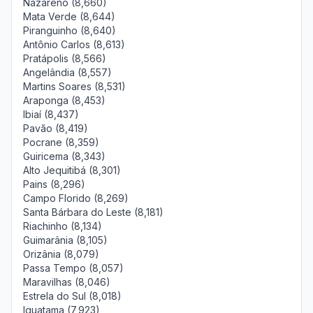
Nazareno (8,660)
Mata Verde (8,644)
Piranguinho (8,640)
Antônio Carlos (8,613)
Pratápolis (8,566)
Angelândia (8,557)
Martins Soares (8,531)
Araponga (8,453)
Ibiaí (8,437)
Pavão (8,419)
Pocrane (8,359)
Guiricema (8,343)
Alto Jequitibá (8,301)
Pains (8,296)
Campo Florido (8,269)
Santa Bárbara do Leste (8,181)
Riachinho (8,134)
Guimarânia (8,105)
Orizânia (8,079)
Passa Tempo (8,057)
Maravilhas (8,046)
Estrela do Sul (8,018)
Iguatama (7,923)