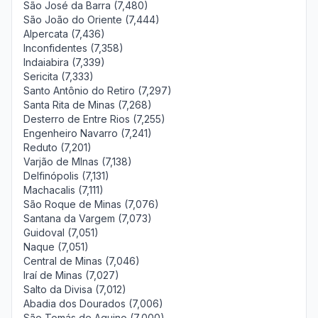
São José da Barra (7,480)
São João do Oriente (7,444)
Alpercata (7,436)
Inconfidentes (7,358)
Indaiabira (7,339)
Sericita (7,333)
Santo Antônio do Retiro (7,297)
Santa Rita de Minas (7,268)
Desterro de Entre Rios (7,255)
Engenheiro Navarro (7,241)
Reduto (7,201)
Varjão de MInas (7,138)
Delfinópolis (7,131)
Machacalis (7,111)
São Roque de Minas (7,076)
Santana da Vargem (7,073)
Guidoval (7,051)
Naque (7,051)
Central de Minas (7,046)
Iraí de Minas (7,027)
Salto da Divisa (7,012)
Abadia dos Dourados (7,006)
São Tomás de Aquino (7,000)