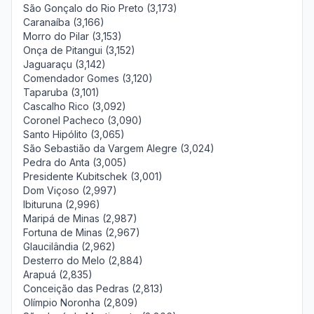
São Gonçalo do Rio Preto (3,173)
Caranaíba (3,166)
Morro do Pilar (3,153)
Onça de Pitangui (3,152)
Jaguaraçu (3,142)
Comendador Gomes (3,120)
Taparuba (3,101)
Cascalho Rico (3,092)
Coronel Pacheco (3,090)
Santo Hipólito (3,065)
São Sebastião da Vargem Alegre (3,024)
Pedra do Anta (3,005)
Presidente Kubitschek (3,001)
Dom Viçoso (2,997)
Ibituruna (2,996)
Maripá de Minas (2,987)
Fortuna de Minas (2,967)
Glaucilândia (2,962)
Desterro do Melo (2,884)
Arapuá (2,835)
Conceição das Pedras (2,813)
Olímpio Noronha (2,809)