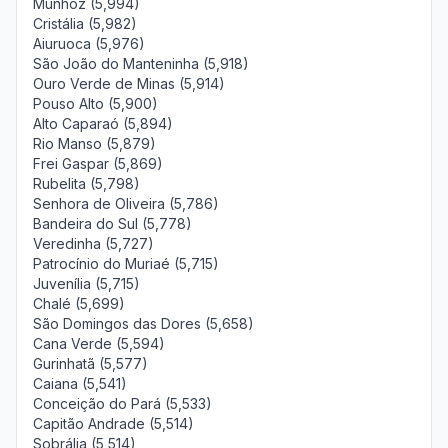
Munhoz (5,994)
Cristália (5,982)
Aiuruoca (5,976)
São João do Manteninha (5,918)
Ouro Verde de Minas (5,914)
Pouso Alto (5,900)
Alto Caparaó (5,894)
Rio Manso (5,879)
Frei Gaspar (5,869)
Rubelita (5,798)
Senhora de Oliveira (5,786)
Bandeira do Sul (5,778)
Veredinha (5,727)
Patrocínio do Muriaé (5,715)
Juvenília (5,715)
Chalé (5,699)
São Domingos das Dores (5,658)
Cana Verde (5,594)
Gurinhatã (5,577)
Caiana (5,541)
Conceição do Pará (5,533)
Capitão Andrade (5,514)
Sobrália (5,514)