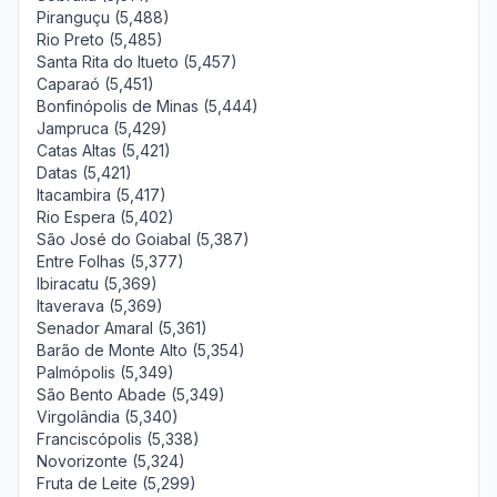
Piranguçu (5,488)
Rio Preto (5,485)
Santa Rita do Itueto (5,457)
Caparaó (5,451)
Bonfinópolis de Minas (5,444)
Jampruca (5,429)
Catas Altas (5,421)
Datas (5,421)
Itacambira (5,417)
Rio Espera (5,402)
São José do Goiabal (5,387)
Entre Folhas (5,377)
Ibiracatu (5,369)
Itaverava (5,369)
Senador Amaral (5,361)
Barão de Monte Alto (5,354)
Palmópolis (5,349)
São Bento Abade (5,349)
Virgolândia (5,340)
Franciscópolis (5,338)
Novorizonte (5,324)
Fruta de Leite (5,299)