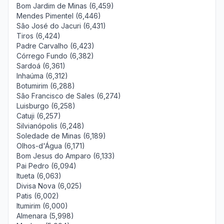
Bom Jardim de Minas (6,459)
Mendes Pimentel (6,446)
São José do Jacuri (6,431)
Tiros (6,424)
Padre Carvalho (6,423)
Córrego Fundo (6,382)
Sardoá (6,361)
Inhaúma (6,312)
Botumirim (6,288)
São Francisco de Sales (6,274)
Luisburgo (6,258)
Catuji (6,257)
Silvianópolis (6,248)
Soledade de Minas (6,189)
Olhos-d'Água (6,171)
Bom Jesus do Amparo (6,133)
Pai Pedro (6,094)
Itueta (6,063)
Divisa Nova (6,025)
Patis (6,002)
Itumirim (6,000)
Almenara (5,998)