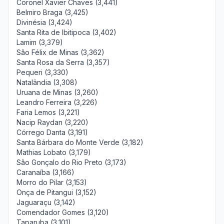
Coronel Xavier Chaves (3,441)
Belmiro Braga (3,425)
Divinésia (3,424)
Santa Rita de Ibitipoca (3,402)
Lamim (3,379)
São Félix de Minas (3,362)
Santa Rosa da Serra (3,357)
Pequeri (3,330)
Natalândia (3,308)
Uruana de Minas (3,260)
Leandro Ferreira (3,226)
Faria Lemos (3,221)
Nacip Raydan (3,220)
Córrego Danta (3,191)
Santa Bárbara do Monte Verde (3,182)
Mathias Lobato (3,179)
São Gonçalo do Rio Preto (3,173)
Caranaíba (3,166)
Morro do Pilar (3,153)
Onça de Pitangui (3,152)
Jaguaraçu (3,142)
Comendador Gomes (3,120)
Taparuba (3,101)