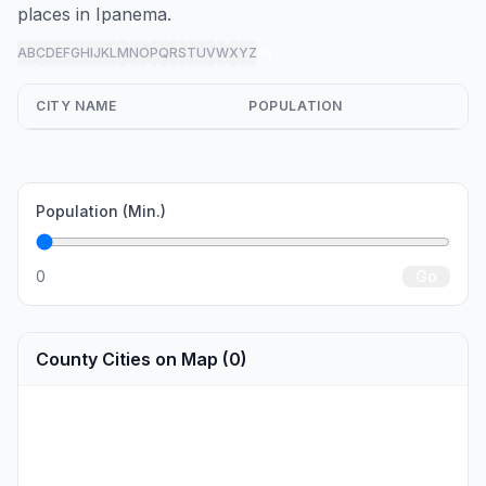
places in Ipanema.
A
B
C
D
E
F
G
H
I
J
K
L
M
N
O
P
Q
R
S
T
U
V
W
X
Y
Z
all
CITY NAME
POPULATION
Population (Min.)
0
Go
County Cities on Map (0)