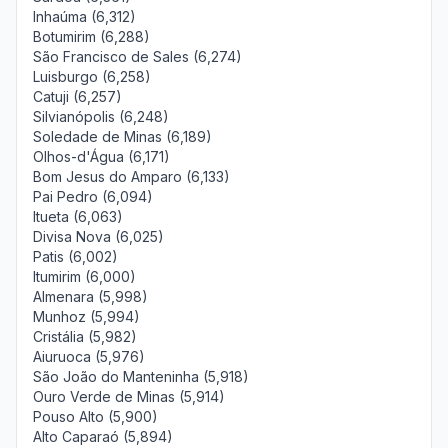
Inhaúma (6,312)
Botumirim (6,288)
São Francisco de Sales (6,274)
Luisburgo (6,258)
Catuji (6,257)
Silvianópolis (6,248)
Soledade de Minas (6,189)
Olhos-d'Água (6,171)
Bom Jesus do Amparo (6,133)
Pai Pedro (6,094)
Itueta (6,063)
Divisa Nova (6,025)
Patis (6,002)
Itumirim (6,000)
Almenara (5,998)
Munhoz (5,994)
Cristália (5,982)
Aiuruoca (5,976)
São João do Manteninha (5,918)
Ouro Verde de Minas (5,914)
Pouso Alto (5,900)
Alto Caparaó (5,894)