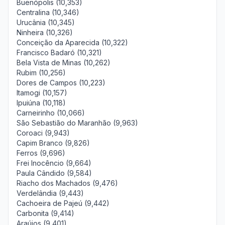
Buenópolis (10,353)
Centralina (10,346)
Urucânia (10,345)
Ninheira (10,326)
Conceição da Aparecida (10,322)
Francisco Badaró (10,321)
Bela Vista de Minas (10,262)
Rubim (10,256)
Dores de Campos (10,223)
Itamogi (10,157)
Ipuiúna (10,118)
Carneirinho (10,066)
São Sebastião do Maranhão (9,963)
Coroaci (9,943)
Capim Branco (9,826)
Ferros (9,696)
Frei Inocêncio (9,664)
Paula Cândido (9,584)
Riacho dos Machados (9,476)
Verdelândia (9,443)
Cachoeira de Pajeú (9,442)
Carbonita (9,414)
Araújos (9,401)