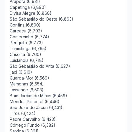
Araporã (6,931)
Capetinga (6,890)
Divisa Alegre (6,868)
São Sebastião do Oeste (6,863)
Confins (6,800)
Careaçu (6,792)
Comercinho (6,774)
Periquito (6,773)
Tumiritinga (6,765)
Crisólita (6,760)
Luislândia (6,718)
São Sebastião do Anta (6,627)
Ijaci (6,610)
Guarda-Mor (6,569)
Mamonas (6,554)
Lassance (6,503)
Bom Jardim de Minas (6,459)
Mendes Pimentel (6,446)
São José do Jacuri (6,431)
Tiros (6,424)
Padre Carvalho (6,423)
Córrego Fundo (6,382)
Sardoá (6,361)