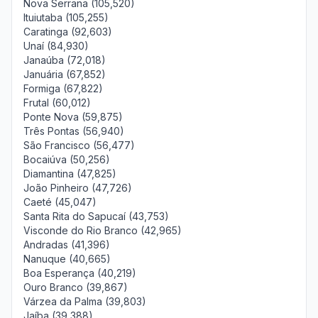
Nova Serrana (105,520)
Ituiutaba (105,255)
Caratinga (92,603)
Unaí (84,930)
Janaúba (72,018)
Januária (67,852)
Formiga (67,822)
Frutal (60,012)
Ponte Nova (59,875)
Três Pontas (56,940)
São Francisco (56,477)
Bocaiúva (50,256)
Diamantina (47,825)
João Pinheiro (47,726)
Caeté (45,047)
Santa Rita do Sapucaí (43,753)
Visconde do Rio Branco (42,965)
Andradas (41,396)
Nanuque (40,665)
Boa Esperança (40,219)
Ouro Branco (39,867)
Várzea da Palma (39,803)
Jaíba (39,388)