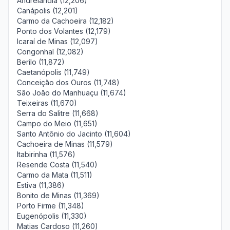
Andrelândia (12,206)
Canápolis (12,201)
Carmo da Cachoeira (12,182)
Ponto dos Volantes (12,179)
Icaraí de Minas (12,097)
Congonhal (12,082)
Berilo (11,872)
Caetanópolis (11,749)
Conceição dos Ouros (11,748)
São João do Manhuaçu (11,674)
Teixeiras (11,670)
Serra do Salitre (11,668)
Campo do Meio (11,651)
Santo Antônio do Jacinto (11,604)
Cachoeira de Minas (11,579)
Itabirinha (11,576)
Resende Costa (11,540)
Carmo da Mata (11,511)
Estiva (11,386)
Bonito de Minas (11,369)
Porto Firme (11,348)
Eugenópolis (11,330)
Matias Cardoso (11,260)