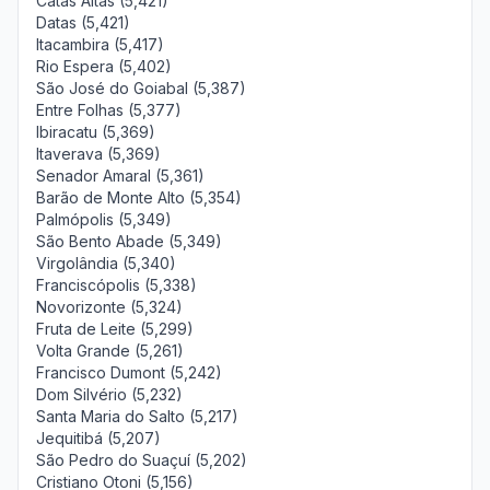
Catas Altas (5,421)
Datas (5,421)
Itacambira (5,417)
Rio Espera (5,402)
São José do Goiabal (5,387)
Entre Folhas (5,377)
Ibiracatu (5,369)
Itaverava (5,369)
Senador Amaral (5,361)
Barão de Monte Alto (5,354)
Palmópolis (5,349)
São Bento Abade (5,349)
Virgolândia (5,340)
Franciscópolis (5,338)
Novorizonte (5,324)
Fruta de Leite (5,299)
Volta Grande (5,261)
Francisco Dumont (5,242)
Dom Silvério (5,232)
Santa Maria do Salto (5,217)
Jequitibá (5,207)
São Pedro do Suaçuí (5,202)
Cristiano Otoni (5,156)