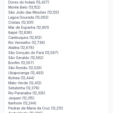
Dores do Indaiá (13,427)
Monte Belo (13,152)
São João das Missões (13,125)
Lagoa Dourada (13,063)
Cristais (12,931)
Mar de Espanha (12,901)
Itaipé (12,836)
Cambuquira (12,812)
Rio Vermelho (12,739)
Ataléia (12,678)
São Gonçalo do Pará (12,597)
São Geraldo (12,562)
Bonfim (12,557)
São Romão (12,529)
Ubaporanga (12,493)
Ilicínea (12,444)
Mato Verde (12,412)
Setubinha (12,378)
Rio Paranaíba (12,335)
Jequeri (12,315)
Itanhomi (12,244)
Pedras de Maria da Cruz (12,212)