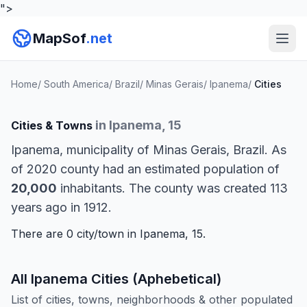
">
MapSof
.net
Home
/
South America
/
Brazil
/
Minas Gerais
/
Ipanema
/
Cities
in Ipanema, 15
Cities & Towns
Ipanema, municipality of Minas Gerais, Brazil. As
of 2020 county had an estimated population of
20,000
inhabitants. The county was created 113
years ago in 1912.
There are 0 city/town in Ipanema, 15.
All Ipanema Cities (Aphebetical)
List of cities, towns, neighborhoods & other populated