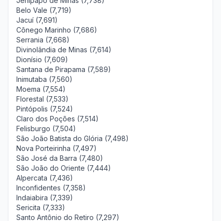
Jenipapo de Minas (7,738)
Belo Vale (7,719)
Jacuí (7,691)
Cônego Marinho (7,686)
Serrania (7,668)
Divinolândia de Minas (7,614)
Dionísio (7,609)
Santana de Pirapama (7,589)
Inimutaba (7,560)
Moema (7,554)
Florestal (7,533)
Pintópolis (7,524)
Claro dos Poções (7,514)
Felisburgo (7,504)
São João Batista do Glória (7,498)
Nova Porteirinha (7,497)
São José da Barra (7,480)
São João do Oriente (7,444)
Alpercata (7,436)
Inconfidentes (7,358)
Indaiabira (7,339)
Sericita (7,333)
Santo Antônio do Retiro (7,297)