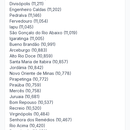
Divisópolis (11,211)
Engenheiro Caldas (11,202)
Pedralva (11,146)
Fervedouro (11,054)
Iapu (11,045)
São Gonçalo do Rio Abaixo (11,019)
Igaratinga (11,005)
Bueno Brandão (10,991)
Arceburgo (10,883)
Alto Rio Doce (10,859)
Santa Maria de Itabira (10,857)
Jordânia (10,842)
Novo Oriente de Minas (10,778)
Pirapetinga (10,772)
Piraúba (10,759)
Mercês (10,758)
Juruaia (10,681)
Bom Repouso (10,537)
Recreio (10,520)
Virginópolis (10,484)
Senhora dos Remédios (10,467)
Rio Acima (10,420)