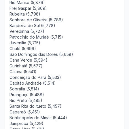
Rio Manso (5,879)
Frei Gaspar (5,869)
Rubelita (5,798)
Senhora de Oliveira (5,786)
Bandeira do Sul (5,778)
Veredinha (5,727)
Patrocínio do Muriaé (5,715)
Juvenília (5,715)
Chalé (5,699)
São Domingos das Dores (5,658)
Cana Verde (5,594)
Gurinhatã (5,577)
Caiana (5,541)
Conceição do Pará (5,533)
Capitão Andrade (5,514)
Sobrália (5,514)
Piranguçu (5,488)
Rio Preto (5,485)
Santa Rita do Itueto (5,457)
Caparaó (5,451)
Bonfinópolis de Minas (5,444)
Jampruca (5,429)