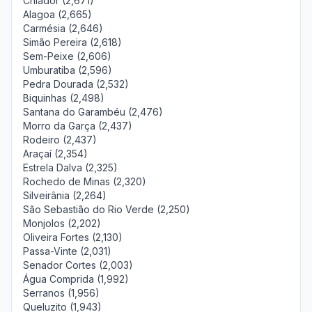
Chiador (2,671)
Alagoa (2,665)
Carmésia (2,646)
Simão Pereira (2,618)
Sem-Peixe (2,606)
Umburatiba (2,596)
Pedra Dourada (2,532)
Biquinhas (2,498)
Santana do Garambéu (2,476)
Morro da Garça (2,437)
Rodeiro (2,437)
Araçaí (2,354)
Estrela Dalva (2,325)
Rochedo de Minas (2,320)
Silveirânia (2,264)
São Sebastião do Rio Verde (2,250)
Monjolos (2,202)
Oliveira Fortes (2,130)
Passa-Vinte (2,031)
Senador Cortes (2,003)
Água Comprida (1,992)
Serranos (1,956)
Queluzito (1,943)