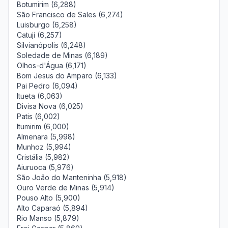
Botumirim (6,288)
São Francisco de Sales (6,274)
Luisburgo (6,258)
Catuji (6,257)
Silvianópolis (6,248)
Soledade de Minas (6,189)
Olhos-d'Água (6,171)
Bom Jesus do Amparo (6,133)
Pai Pedro (6,094)
Itueta (6,063)
Divisa Nova (6,025)
Patis (6,002)
Itumirim (6,000)
Almenara (5,998)
Munhoz (5,994)
Cristália (5,982)
Aiuruoca (5,976)
São João do Manteninha (5,918)
Ouro Verde de Minas (5,914)
Pouso Alto (5,900)
Alto Caparaó (5,894)
Rio Manso (5,879)