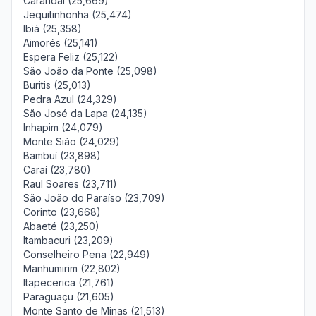
Carandaí (25,669)
Jequitinhonha (25,474)
Ibiá (25,358)
Aimorés (25,141)
Espera Feliz (25,122)
São João da Ponte (25,098)
Buritis (25,013)
Pedra Azul (24,329)
São José da Lapa (24,135)
Inhapim (24,079)
Monte Sião (24,029)
Bambuí (23,898)
Caraí (23,780)
Raul Soares (23,711)
São João do Paraíso (23,709)
Corinto (23,668)
Abaeté (23,250)
Itambacuri (23,209)
Conselheiro Pena (22,949)
Manhumirim (22,802)
Itapecerica (21,761)
Paraguaçu (21,605)
Monte Santo de Minas (21,513)