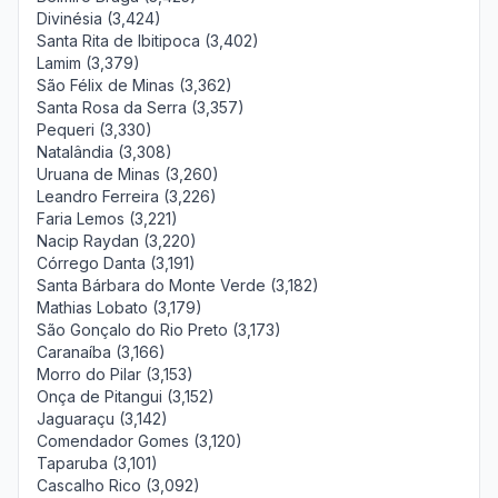
Divinésia (3,424)
Santa Rita de Ibitipoca (3,402)
Lamim (3,379)
São Félix de Minas (3,362)
Santa Rosa da Serra (3,357)
Pequeri (3,330)
Natalândia (3,308)
Uruana de Minas (3,260)
Leandro Ferreira (3,226)
Faria Lemos (3,221)
Nacip Raydan (3,220)
Córrego Danta (3,191)
Santa Bárbara do Monte Verde (3,182)
Mathias Lobato (3,179)
São Gonçalo do Rio Preto (3,173)
Caranaíba (3,166)
Morro do Pilar (3,153)
Onça de Pitangui (3,152)
Jaguaraçu (3,142)
Comendador Gomes (3,120)
Taparuba (3,101)
Cascalho Rico (3,092)