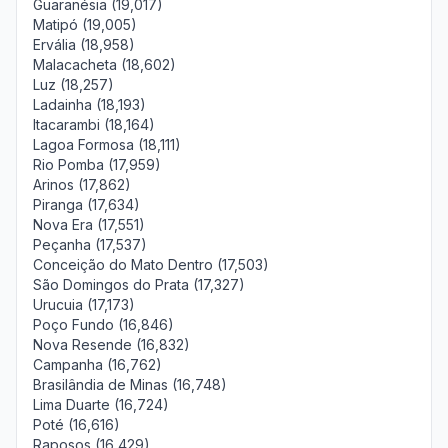
Guaranésia (19,017)
Matipó (19,005)
Ervália (18,958)
Malacacheta (18,602)
Luz (18,257)
Ladainha (18,193)
Itacarambi (18,164)
Lagoa Formosa (18,111)
Rio Pomba (17,959)
Arinos (17,862)
Piranga (17,634)
Nova Era (17,551)
Peçanha (17,537)
Conceição do Mato Dentro (17,503)
São Domingos do Prata (17,327)
Urucuia (17,173)
Poço Fundo (16,846)
Nova Resende (16,832)
Campanha (16,762)
Brasilândia de Minas (16,748)
Lima Duarte (16,724)
Poté (16,616)
Raposos (16,429)