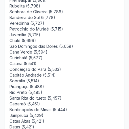
Frei Gaspar (5,869)
Rubelita (5,798)
Senhora de Oliveira (5,786)
Bandeira do Sul (5,778)
Veredinha (5,727)
Patrocínio do Muriaé (5,715)
Juvenília (5,715)
Chalé (5,699)
São Domingos das Dores (5,658)
Cana Verde (5,594)
Gurinhatã (5,577)
Caiana (5,541)
Conceição do Pará (5,533)
Capitão Andrade (5,514)
Sobrália (5,514)
Piranguçu (5,488)
Rio Preto (5,485)
Santa Rita do Itueto (5,457)
Caparaó (5,451)
Bonfinópolis de Minas (5,444)
Jampruca (5,429)
Catas Altas (5,421)
Datas (5,421)