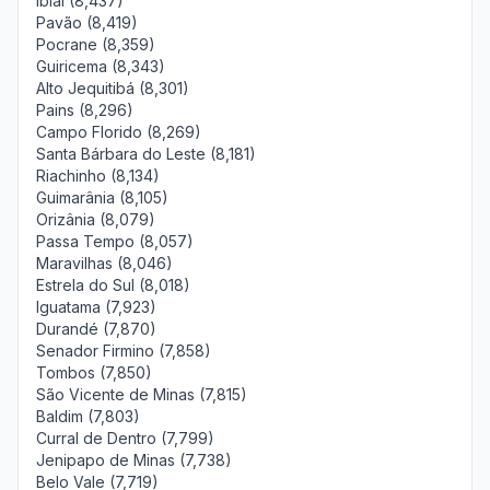
Ibiaí (8,437)
Pavão (8,419)
Pocrane (8,359)
Guiricema (8,343)
Alto Jequitibá (8,301)
Pains (8,296)
Campo Florido (8,269)
Santa Bárbara do Leste (8,181)
Riachinho (8,134)
Guimarânia (8,105)
Orizânia (8,079)
Passa Tempo (8,057)
Maravilhas (8,046)
Estrela do Sul (8,018)
Iguatama (7,923)
Durandé (7,870)
Senador Firmino (7,858)
Tombos (7,850)
São Vicente de Minas (7,815)
Baldim (7,803)
Curral de Dentro (7,799)
Jenipapo de Minas (7,738)
Belo Vale (7,719)