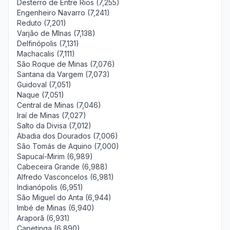
Desterro de Entre Rios (7,255)
Engenheiro Navarro (7,241)
Reduto (7,201)
Varjão de MInas (7,138)
Delfinópolis (7,131)
Machacalis (7,111)
São Roque de Minas (7,076)
Santana da Vargem (7,073)
Guidoval (7,051)
Naque (7,051)
Central de Minas (7,046)
Iraí de Minas (7,027)
Salto da Divisa (7,012)
Abadia dos Dourados (7,006)
São Tomás de Aquino (7,000)
Sapucaí-Mirim (6,989)
Cabeceira Grande (6,988)
Alfredo Vasconcelos (6,981)
Indianópolis (6,951)
São Miguel do Anta (6,944)
Imbé de Minas (6,940)
Araporã (6,931)
Capetinga (6,890)