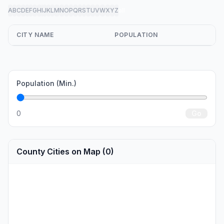
A
B
C
D
E
F
G
H
I
J
K
L
M
N
O
P
Q
R
S
T
U
V
W
X
Y
Z
all
CITY NAME
POPULATION
Population (Min.)
0
Go
County Cities on Map (0)