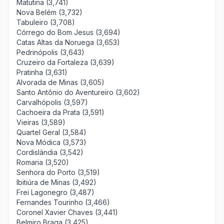
Matutina (3,741)
Nova Belém (3,732)
Tabuleiro (3,708)
Córrego do Bom Jesus (3,694)
Catas Altas da Noruega (3,653)
Pedrinópolis (3,643)
Cruzeiro da Fortaleza (3,639)
Pratinha (3,631)
Alvorada de Minas (3,605)
Santo Antônio do Aventureiro (3,602)
Carvalhópolis (3,597)
Cachoeira da Prata (3,591)
Vieiras (3,589)
Quartel Geral (3,584)
Nova Módica (3,573)
Cordislândia (3,542)
Romaria (3,520)
Senhora do Porto (3,519)
Ibitiúra de Minas (3,492)
Frei Lagonegro (3,487)
Fernandes Tourinho (3,466)
Coronel Xavier Chaves (3,441)
Belmiro Braga (3,425)