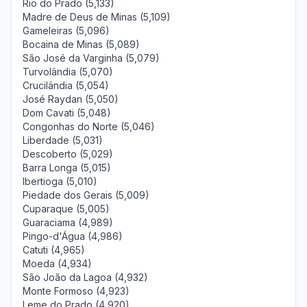
Rio do Prado (5,133)
Madre de Deus de Minas (5,109)
Gameleiras (5,096)
Bocaina de Minas (5,089)
São José da Varginha (5,079)
Turvolândia (5,070)
Crucilândia (5,054)
José Raydan (5,050)
Dom Cavati (5,048)
Congonhas do Norte (5,046)
Liberdade (5,031)
Descoberto (5,029)
Barra Longa (5,015)
Ibertioga (5,010)
Piedade dos Gerais (5,009)
Cuparaque (5,005)
Guaraciama (4,989)
Pingo-d'Água (4,986)
Catuti (4,965)
Moeda (4,934)
São João da Lagoa (4,932)
Monte Formoso (4,923)
Leme do Prado (4,920)