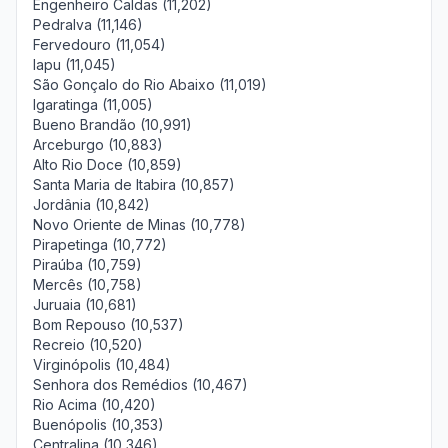
Engenheiro Caldas (11,202)
Pedralva (11,146)
Fervedouro (11,054)
Iapu (11,045)
São Gonçalo do Rio Abaixo (11,019)
Igaratinga (11,005)
Bueno Brandão (10,991)
Arceburgo (10,883)
Alto Rio Doce (10,859)
Santa Maria de Itabira (10,857)
Jordânia (10,842)
Novo Oriente de Minas (10,778)
Pirapetinga (10,772)
Piraúba (10,759)
Mercês (10,758)
Juruaia (10,681)
Bom Repouso (10,537)
Recreio (10,520)
Virginópolis (10,484)
Senhora dos Remédios (10,467)
Rio Acima (10,420)
Buenópolis (10,353)
Centralina (10,346)