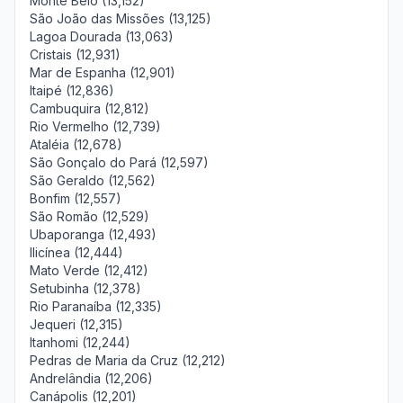
Monte Belo (13,152)
São João das Missões (13,125)
Lagoa Dourada (13,063)
Cristais (12,931)
Mar de Espanha (12,901)
Itaipé (12,836)
Cambuquira (12,812)
Rio Vermelho (12,739)
Ataléia (12,678)
São Gonçalo do Pará (12,597)
São Geraldo (12,562)
Bonfim (12,557)
São Romão (12,529)
Ubaporanga (12,493)
Ilicínea (12,444)
Mato Verde (12,412)
Setubinha (12,378)
Rio Paranaíba (12,335)
Jequeri (12,315)
Itanhomi (12,244)
Pedras de Maria da Cruz (12,212)
Andrelândia (12,206)
Canápolis (12,201)