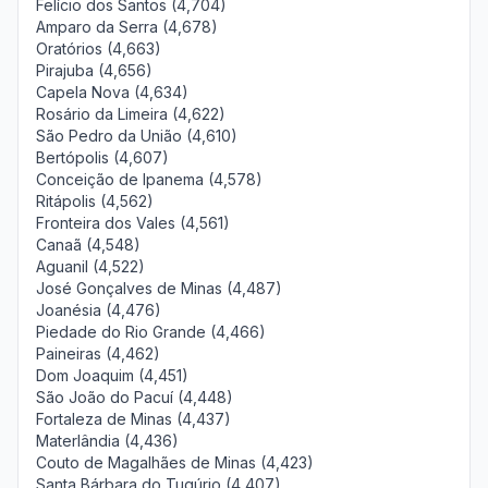
Felício dos Santos (4,704)
Amparo da Serra (4,678)
Oratórios (4,663)
Pirajuba (4,656)
Capela Nova (4,634)
Rosário da Limeira (4,622)
São Pedro da União (4,610)
Bertópolis (4,607)
Conceição de Ipanema (4,578)
Ritápolis (4,562)
Fronteira dos Vales (4,561)
Canaã (4,548)
Aguanil (4,522)
José Gonçalves de Minas (4,487)
Joanésia (4,476)
Piedade do Rio Grande (4,466)
Paineiras (4,462)
Dom Joaquim (4,451)
São João do Pacuí (4,448)
Fortaleza de Minas (4,437)
Materlândia (4,436)
Couto de Magalhães de Minas (4,423)
Santa Bárbara do Tugúrio (4,407)