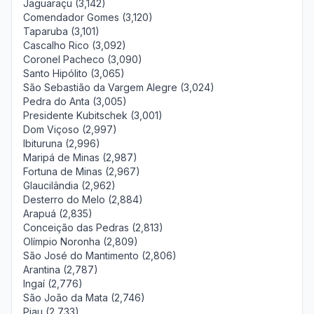
Jaguaraçu (3,142)
Comendador Gomes (3,120)
Taparuba (3,101)
Cascalho Rico (3,092)
Coronel Pacheco (3,090)
Santo Hipólito (3,065)
São Sebastião da Vargem Alegre (3,024)
Pedra do Anta (3,005)
Presidente Kubitschek (3,001)
Dom Viçoso (2,997)
Ibituruna (2,996)
Maripá de Minas (2,987)
Fortuna de Minas (2,967)
Glaucilândia (2,962)
Desterro do Melo (2,884)
Arapuá (2,835)
Conceição das Pedras (2,813)
Olímpio Noronha (2,809)
São José do Mantimento (2,806)
Arantina (2,787)
Ingaí (2,776)
São João da Mata (2,746)
Piau (2,733)