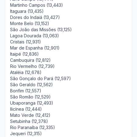
Martinho Campos (13,443)
Itaguara (13,435)
Dores do Indaiá (13,427)
Monte Belo (13,152)
São João das Missões (13,125)
Lagoa Dourada (13,063)
Cristais (12,931)
Mar de Espanha (12,901)
Itaipé (12,836)
Cambuquira (12,812)
Rio Vermelho (12,739)
Ataléia (12,678)
São Gonçalo do Pará (12,597)
São Geraldo (12,562)
Bonfim (12,557)
São Romão (12,529)
Ubaporanga (12,493)
Ilicínea (12,444)
Mato Verde (12,412)
Setubinha (12,378)
Rio Paranaíba (12,335)
Jequeri (12,315)