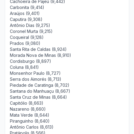
Cachoeira de Pajeú (9,442)
Carbonita (9,414)
Araújos (9,401)
Caputira (9,308)
Antônio Dias (9,275)
Coronel Murta (9,215)
Coqueiral (9,128)
Prados (9,080)
Santa Rita de Caldas (8,924)
Morada Nova de Minas (8,910)
Cordisburgo (8,897)
Coluna (8,841)
Monsenhor Paulo (8,727)
Serra dos Aimorés (8,713)
Piedade de Caratinga (8,702)
Santana do Manhuaçu (8,667)
Santa Cruz de Minas (8,664)
Capitólio (8,663)
Nazareno (8,660)
Mata Verde (8,644)
Piranguinho (8,640)
Antônio Carlos (8,613)
Pratápolis (8,566)