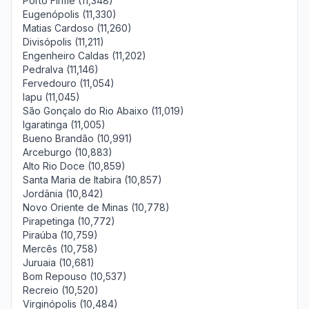
Porto Firme (11,348)
Eugenópolis (11,330)
Matias Cardoso (11,260)
Divisópolis (11,211)
Engenheiro Caldas (11,202)
Pedralva (11,146)
Fervedouro (11,054)
Iapu (11,045)
São Gonçalo do Rio Abaixo (11,019)
Igaratinga (11,005)
Bueno Brandão (10,991)
Arceburgo (10,883)
Alto Rio Doce (10,859)
Santa Maria de Itabira (10,857)
Jordânia (10,842)
Novo Oriente de Minas (10,778)
Pirapetinga (10,772)
Piraúba (10,759)
Mercês (10,758)
Juruaia (10,681)
Bom Repouso (10,537)
Recreio (10,520)
Virginópolis (10,484)