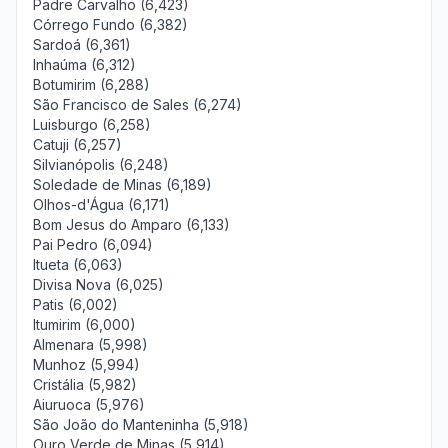
Padre Carvalho (6,423)
Córrego Fundo (6,382)
Sardoá (6,361)
Inhaúma (6,312)
Botumirim (6,288)
São Francisco de Sales (6,274)
Luisburgo (6,258)
Catuji (6,257)
Silvianópolis (6,248)
Soledade de Minas (6,189)
Olhos-d'Água (6,171)
Bom Jesus do Amparo (6,133)
Pai Pedro (6,094)
Itueta (6,063)
Divisa Nova (6,025)
Patis (6,002)
Itumirim (6,000)
Almenara (5,998)
Munhoz (5,994)
Cristália (5,982)
Aiuruoca (5,976)
São João do Manteninha (5,918)
Ouro Verde de Minas (5,914)