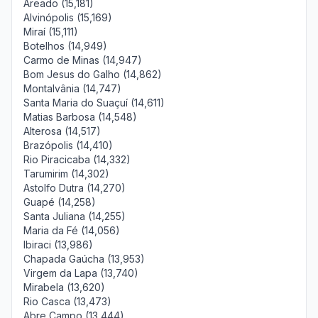
Areado (15,181)
Alvinópolis (15,169)
Miraí (15,111)
Botelhos (14,949)
Carmo de Minas (14,947)
Bom Jesus do Galho (14,862)
Montalvânia (14,747)
Santa Maria do Suaçuí (14,611)
Matias Barbosa (14,548)
Alterosa (14,517)
Brazópolis (14,410)
Rio Piracicaba (14,332)
Tarumirim (14,302)
Astolfo Dutra (14,270)
Guapé (14,258)
Santa Juliana (14,255)
Maria da Fé (14,056)
Ibiraci (13,986)
Chapada Gaúcha (13,953)
Virgem da Lapa (13,740)
Mirabela (13,620)
Rio Casca (13,473)
Abre Campo (13,444)