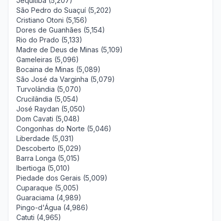
Jequitibá (5,207)
São Pedro do Suaçuí (5,202)
Cristiano Otoni (5,156)
Dores de Guanhães (5,154)
Rio do Prado (5,133)
Madre de Deus de Minas (5,109)
Gameleiras (5,096)
Bocaina de Minas (5,089)
São José da Varginha (5,079)
Turvolândia (5,070)
Crucilândia (5,054)
José Raydan (5,050)
Dom Cavati (5,048)
Congonhas do Norte (5,046)
Liberdade (5,031)
Descoberto (5,029)
Barra Longa (5,015)
Ibertioga (5,010)
Piedade dos Gerais (5,009)
Cuparaque (5,005)
Guaraciama (4,989)
Pingo-d'Água (4,986)
Catuti (4,965)