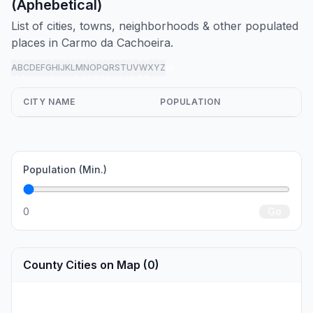
(Aphebetical)
List of cities, towns, neighborhoods & other populated
places in Carmo da Cachoeira.
A
B
C
D
E
F
G
H
I
J
K
L
M
N
O
P
Q
R
S
T
U
V
W
X
Y
Z
all
CITY NAME
POPULATION
Population (Min.)
0
Go
County Cities on Map (0)