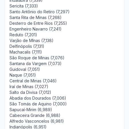
Indaiabira (7,339)
Sericita (7,333)
Santo Antônio do Retiro (7,297)
Santa Rita de Minas (7,268)
Desterro de Entre Rios (7,255)
Engenheiro Navarro (7,241)
Reduto (7,201)
Varjão de MInas (7,138)
Delfinópolis (7,131)
Machacalis (7,111)
São Roque de Minas (7,076)
Santana da Vargem (7,073)
Guidoval (7,051)
Naque (7,051)
Central de Minas (7,046)
Iraí de Minas (7,027)
Salto da Divisa (7,012)
Abadia dos Dourados (7,006)
São Tomás de Aquino (7,000)
Sapucaí-Mirim (6,989)
Cabeceira Grande (6,988)
Alfredo Vasconcelos (6,981)
Indianópolis (6,951)