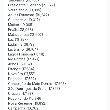
Simonésia (19,736)
Presidente Olegário (19,627)
Varzelândia (19,305)
Águas Formosas (19,247)
Guaranésia (19,017)
Matipó (19,005)
Ervália (18,958)
Malacacheta (18,602)
Luz (18,257)
Ladainha (18,193)
Itacarambi (18,164)
Lagoa Formosa (18,111)
Rio Pomba (17,959)
Arinos (17,862)
Piranga (17,634)
Nova Era (17,551)
Peçanha (17,537)
Conceição do Mato Dentro (17,503)
São Domingos do Prata (17,327)
Urucuia (17,173)
Poço Fundo (16,846)
Nova Resende (16,832)
Campanha (16,762)