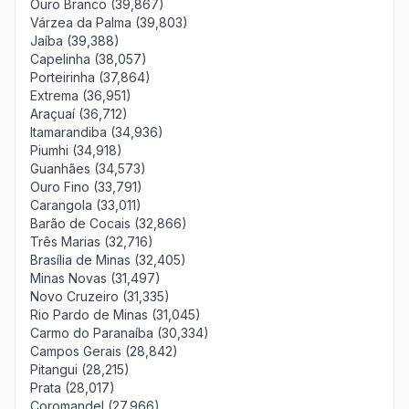
Ouro Branco (39,867)
Várzea da Palma (39,803)
Jaíba (39,388)
Capelinha (38,057)
Porteirinha (37,864)
Extrema (36,951)
Araçuaí (36,712)
Itamarandiba (34,936)
Piumhi (34,918)
Guanhães (34,573)
Ouro Fino (33,791)
Carangola (33,011)
Barão de Cocais (32,866)
Três Marias (32,716)
Brasília de Minas (32,405)
Minas Novas (31,497)
Novo Cruzeiro (31,335)
Rio Pardo de Minas (31,045)
Carmo do Paranaíba (30,334)
Campos Gerais (28,842)
Pitangui (28,215)
Prata (28,017)
Coromandel (27,966)