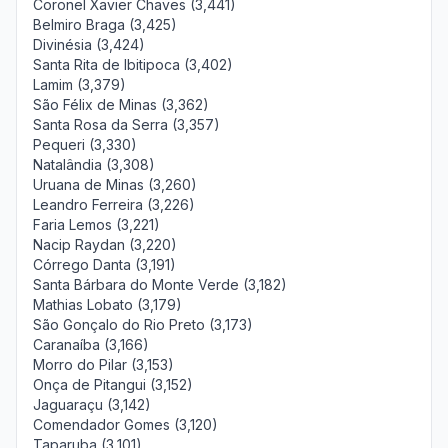
Coronel Xavier Chaves (3,441)
Belmiro Braga (3,425)
Divinésia (3,424)
Santa Rita de Ibitipoca (3,402)
Lamim (3,379)
São Félix de Minas (3,362)
Santa Rosa da Serra (3,357)
Pequeri (3,330)
Natalândia (3,308)
Uruana de Minas (3,260)
Leandro Ferreira (3,226)
Faria Lemos (3,221)
Nacip Raydan (3,220)
Córrego Danta (3,191)
Santa Bárbara do Monte Verde (3,182)
Mathias Lobato (3,179)
São Gonçalo do Rio Preto (3,173)
Caranaíba (3,166)
Morro do Pilar (3,153)
Onça de Pitangui (3,152)
Jaguaraçu (3,142)
Comendador Gomes (3,120)
Taparuba (3,101)