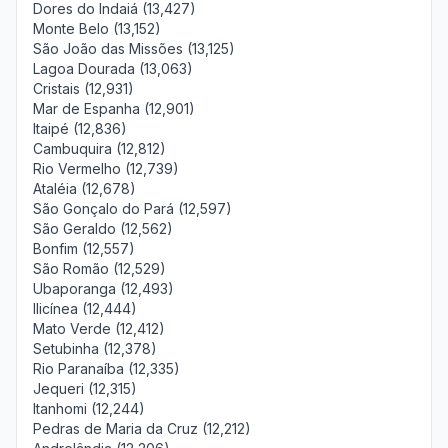
Dores do Indaiá (13,427)
Monte Belo (13,152)
São João das Missões (13,125)
Lagoa Dourada (13,063)
Cristais (12,931)
Mar de Espanha (12,901)
Itaipé (12,836)
Cambuquira (12,812)
Rio Vermelho (12,739)
Ataléia (12,678)
São Gonçalo do Pará (12,597)
São Geraldo (12,562)
Bonfim (12,557)
São Romão (12,529)
Ubaporanga (12,493)
Ilicínea (12,444)
Mato Verde (12,412)
Setubinha (12,378)
Rio Paranaíba (12,335)
Jequeri (12,315)
Itanhomi (12,244)
Pedras de Maria da Cruz (12,212)