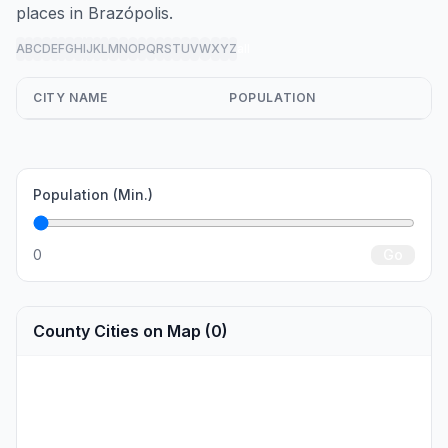
places in Brazópolis.
A
B
C
D
E
F
G
H
I
J
K
L
M
N
O
P
Q
R
S
T
U
V
W
X
Y
Z
all
CITY NAME
POPULATION
Population (Min.)
0
Go
County Cities on Map (0)