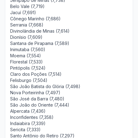
Jenipapo de Minas (7,738)
Belo Vale (7,719)
Jacuí (7,691)
Cônego Marinho (7,686)
Serrania (7,668)
Divinolândia de Minas (7,614)
Dionísio (7,609)
Santana de Pirapama (7,589)
Inimutaba (7,560)
Moema (7,554)
Florestal (7,533)
Pintópolis (7,524)
Claro dos Poções (7,514)
Felisburgo (7,504)
São João Batista do Glória (7,498)
Nova Porteirinha (7,497)
São José da Barra (7,480)
São João do Oriente (7,444)
Alpercata (7,436)
Inconfidentes (7,358)
Indaiabira (7,339)
Sericita (7,333)
Santo Antônio do Retiro (7,297)