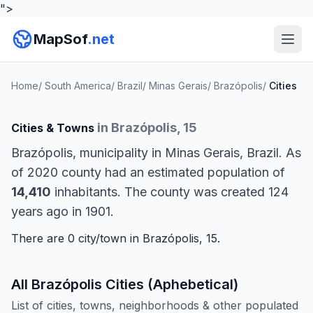
">
MapSof
.net
Home
/
South America
/
Brazil
/
Minas Gerais
/
Brazópolis
/
Cities
in Brazópolis, 15
Cities & Towns
Brazópolis, municipality in Minas Gerais, Brazil. As
of 2020 county had an estimated population of
14,410
inhabitants. The county was created 124
years ago in 1901.
There are 0 city/town in Brazópolis, 15.
All Brazópolis Cities (Aphebetical)
List of cities, towns, neighborhoods & other populated