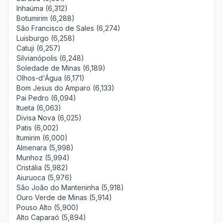
Inhaúma (6,312)
Botumirim (6,288)
São Francisco de Sales (6,274)
Luisburgo (6,258)
Catuji (6,257)
Silvianópolis (6,248)
Soledade de Minas (6,189)
Olhos-d'Água (6,171)
Bom Jesus do Amparo (6,133)
Pai Pedro (6,094)
Itueta (6,063)
Divisa Nova (6,025)
Patis (6,002)
Itumirim (6,000)
Almenara (5,998)
Munhoz (5,994)
Cristália (5,982)
Aiuruoca (5,976)
São João do Manteninha (5,918)
Ouro Verde de Minas (5,914)
Pouso Alto (5,900)
Alto Caparaó (5,894)