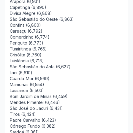
Araporã (6,931)
Capetinga (6,890)
Divisa Alegre (6,868)
São Sebastião do Oeste (6,863)
Confins (6,800)
Careaçu (6,792)
Comercinho (6,774)
Periquito (6,773)
Tumiritinga (6,765)
Crisólita (6,760)
Luislândia (6,718)
São Sebastião do Anta (6,627)
Ijaci (6,610)
Guarda-Mor (6,569)
Mamonas (6,554)
Lassance (6,503)
Bom Jardim de Minas (6,459)
Mendes Pimentel (6,446)
São José do Jacuri (6,431)
Tiros (6,424)
Padre Carvalho (6,423)
Córrego Fundo (6,382)
Sardoá (6,361)