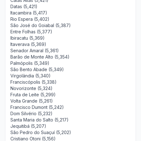
Catas Altas (5,421)
Datas (5,421)
Itacambira (5,417)
Rio Espera (5,402)
São José do Goiabal (5,387)
Entre Folhas (5,377)
Ibiracatu (5,369)
Itaverava (5,369)
Senador Amaral (5,361)
Barão de Monte Alto (5,354)
Palmópolis (5,349)
São Bento Abade (5,349)
Virgolândia (5,340)
Franciscópolis (5,338)
Novorizonte (5,324)
Fruta de Leite (5,299)
Volta Grande (5,261)
Francisco Dumont (5,242)
Dom Silvério (5,232)
Santa Maria do Salto (5,217)
Jequitibá (5,207)
São Pedro do Suaçuí (5,202)
Cristiano Otoni (5,156)