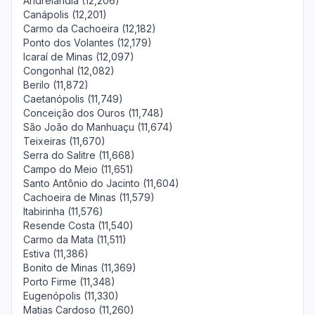
Andrelândia (12,206)
Canápolis (12,201)
Carmo da Cachoeira (12,182)
Ponto dos Volantes (12,179)
Icaraí de Minas (12,097)
Congonhal (12,082)
Berilo (11,872)
Caetanópolis (11,749)
Conceição dos Ouros (11,748)
São João do Manhuaçu (11,674)
Teixeiras (11,670)
Serra do Salitre (11,668)
Campo do Meio (11,651)
Santo Antônio do Jacinto (11,604)
Cachoeira de Minas (11,579)
Itabirinha (11,576)
Resende Costa (11,540)
Carmo da Mata (11,511)
Estiva (11,386)
Bonito de Minas (11,369)
Porto Firme (11,348)
Eugenópolis (11,330)
Matias Cardoso (11,260)