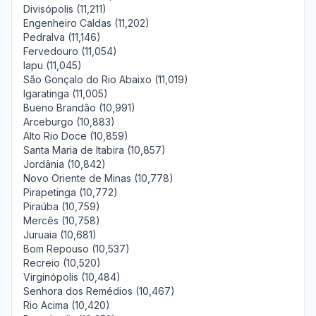
Divisópolis (11,211)
Engenheiro Caldas (11,202)
Pedralva (11,146)
Fervedouro (11,054)
Iapu (11,045)
São Gonçalo do Rio Abaixo (11,019)
Igaratinga (11,005)
Bueno Brandão (10,991)
Arceburgo (10,883)
Alto Rio Doce (10,859)
Santa Maria de Itabira (10,857)
Jordânia (10,842)
Novo Oriente de Minas (10,778)
Pirapetinga (10,772)
Piraúba (10,759)
Mercês (10,758)
Juruaia (10,681)
Bom Repouso (10,537)
Recreio (10,520)
Virginópolis (10,484)
Senhora dos Remédios (10,467)
Rio Acima (10,420)