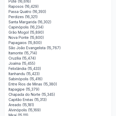
Poté (16,616)
Raposos (16,429)
Passa Quatro (16,393)
Perdizes (16,321)
Santa Margarida (16,302)
Capinópolis (16,234)
Grão Mogol (15,890)
Nova Ponte (15,800)
Papagaios (15,800)
São João Evangelista (15,767)
Itamonte (15,714)
Cruzília (15,474)
Joaíma (15,455)
Felixlândia (15,433)
Itanhandu (15,423)
Sabinópolis (15,416)
Entre Rios de Minas (15,380)
Itapagipe (15,379)
Chapada do Norte (15,345)
Capitão Enéas (15,313)
Areado (15,181)
Alvinópolis (15,169)
Miraí (15,111)