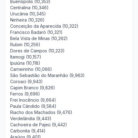
Buenópolis (10,353)
Centralina (10,346)
Urucânia (10,345)
Ninheira (10,326)
Conceição da Aparecida (10,322)
Francisco Badaró (10,321)
Bela Vista de Minas (10,262)
Rubim (10,256)
Dores de Campos (10,223)
Itamogi (10,157)
Ipuiúna (10,118)
Carneirinho (10,066)
São Sebastião do Maranhão (9,963)
Coroaci (9,943)
Capim Branco (9,826)
Ferros (9,696)
Frei Inocêncio (9,664)
Paula Cândido (9,584)
Riacho dos Machados (9,476)
Verdelândia (9,443)
Cachoeira de Pajeú (9,442)
Carbonita (9,414)
Araújos (9,401)