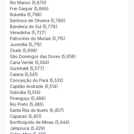
Rio Manso (5,879)
Frei Gaspar (5,869)
Rubelita (5,798)
Senhora de Oliveira (5,786)
Bandeira do Sul (5,778)
Veredinha (5,727)
Patrocínio do Muriaé (5,715)
Juvenília (5,715)
Chalé (5,699)
São Domingos das Dores (5,658)
Cana Verde (5,594)
Gurinhatã (5,577)
Caiana (5,541)
Conceição do Pará (5,533)
Capitão Andrade (5,514)
Sobrália (5,514)
Piranguçu (5,488)
Rio Preto (5,485)
Santa Rita do Itueto (5,457)
Caparaó (5,451)
Bonfinópolis de Minas (5,444)
Jampruca (5,429)