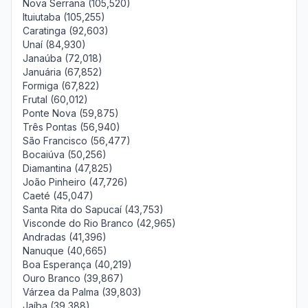
Nova Serrana (105,520)
Ituiutaba (105,255)
Caratinga (92,603)
Unaí (84,930)
Janaúba (72,018)
Januária (67,852)
Formiga (67,822)
Frutal (60,012)
Ponte Nova (59,875)
Três Pontas (56,940)
São Francisco (56,477)
Bocaiúva (50,256)
Diamantina (47,825)
João Pinheiro (47,726)
Caeté (45,047)
Santa Rita do Sapucaí (43,753)
Visconde do Rio Branco (42,965)
Andradas (41,396)
Nanuque (40,665)
Boa Esperança (40,219)
Ouro Branco (39,867)
Várzea da Palma (39,803)
Jaíba (39,388)