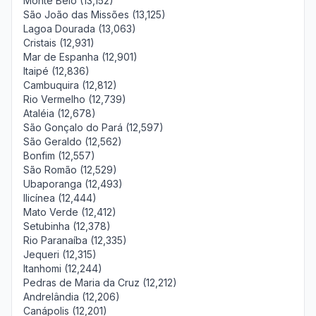
Monte Belo (13,152)
São João das Missões (13,125)
Lagoa Dourada (13,063)
Cristais (12,931)
Mar de Espanha (12,901)
Itaipé (12,836)
Cambuquira (12,812)
Rio Vermelho (12,739)
Ataléia (12,678)
São Gonçalo do Pará (12,597)
São Geraldo (12,562)
Bonfim (12,557)
São Romão (12,529)
Ubaporanga (12,493)
Ilicínea (12,444)
Mato Verde (12,412)
Setubinha (12,378)
Rio Paranaíba (12,335)
Jequeri (12,315)
Itanhomi (12,244)
Pedras de Maria da Cruz (12,212)
Andrelândia (12,206)
Canápolis (12,201)