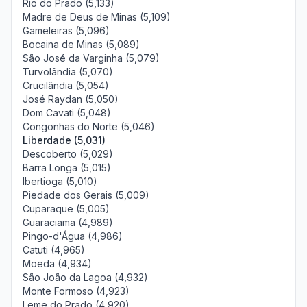
Rio do Prado (5,133)
Madre de Deus de Minas (5,109)
Gameleiras (5,096)
Bocaina de Minas (5,089)
São José da Varginha (5,079)
Turvolândia (5,070)
Crucilândia (5,054)
José Raydan (5,050)
Dom Cavati (5,048)
Congonhas do Norte (5,046)
Liberdade (5,031)
Descoberto (5,029)
Barra Longa (5,015)
Ibertioga (5,010)
Piedade dos Gerais (5,009)
Cuparaque (5,005)
Guaraciama (4,989)
Pingo-d'Água (4,986)
Catuti (4,965)
Moeda (4,934)
São João da Lagoa (4,932)
Monte Formoso (4,923)
Leme do Prado (4,920)