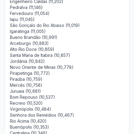
Engenheiro Caldas (11,202)
Pedralva (11,146)
Fervedouro (11,054)
Iapu (11,045)
São Gonçalo do Rio Abaixo (11,019)
Igaratinga (11,005)
Bueno Brandão (10,991)
Arceburgo (10,883)
Alto Rio Doce (10,859)
Santa Maria de Itabira (10,857)
Jordânia (10,842)
Novo Oriente de Minas (10,778)
Pirapetinga (10,772)
Piraúba (10,759)
Mercês (10,758)
Juruaia (10,681)
Bom Repouso (10,537)
Recreio (10,520)
Virginópolis (10,484)
Senhora dos Remédios (10,467)
Rio Acima (10,420)
Buenópolis (10,353)
Centralina (10,346)