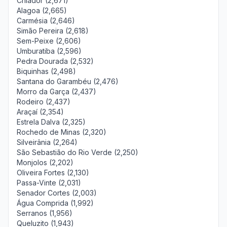
Chiador (2,671)
Alagoa (2,665)
Carmésia (2,646)
Simão Pereira (2,618)
Sem-Peixe (2,606)
Umburatiba (2,596)
Pedra Dourada (2,532)
Biquinhas (2,498)
Santana do Garambéu (2,476)
Morro da Garça (2,437)
Rodeiro (2,437)
Araçaí (2,354)
Estrela Dalva (2,325)
Rochedo de Minas (2,320)
Silveirânia (2,264)
São Sebastião do Rio Verde (2,250)
Monjolos (2,202)
Oliveira Fortes (2,130)
Passa-Vinte (2,031)
Senador Cortes (2,003)
Água Comprida (1,992)
Serranos (1,956)
Queluzito (1,943)