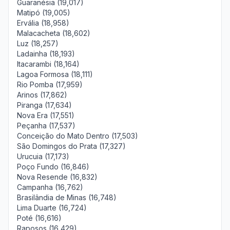
Guaranésia (19,017)
Matipó (19,005)
Ervália (18,958)
Malacacheta (18,602)
Luz (18,257)
Ladainha (18,193)
Itacarambi (18,164)
Lagoa Formosa (18,111)
Rio Pomba (17,959)
Arinos (17,862)
Piranga (17,634)
Nova Era (17,551)
Peçanha (17,537)
Conceição do Mato Dentro (17,503)
São Domingos do Prata (17,327)
Urucuia (17,173)
Poço Fundo (16,846)
Nova Resende (16,832)
Campanha (16,762)
Brasilândia de Minas (16,748)
Lima Duarte (16,724)
Poté (16,616)
Raposos (16,429)