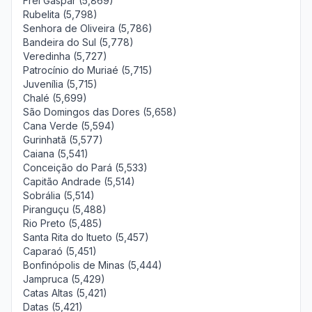
Frei Gaspar (5,869)
Rubelita (5,798)
Senhora de Oliveira (5,786)
Bandeira do Sul (5,778)
Veredinha (5,727)
Patrocínio do Muriaé (5,715)
Juvenília (5,715)
Chalé (5,699)
São Domingos das Dores (5,658)
Cana Verde (5,594)
Gurinhatã (5,577)
Caiana (5,541)
Conceição do Pará (5,533)
Capitão Andrade (5,514)
Sobrália (5,514)
Piranguçu (5,488)
Rio Preto (5,485)
Santa Rita do Itueto (5,457)
Caparaó (5,451)
Bonfinópolis de Minas (5,444)
Jampruca (5,429)
Catas Altas (5,421)
Datas (5,421)