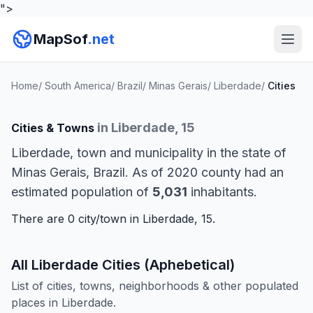
">
MapSof
.net
Home
/
South America
/
Brazil
/
Minas Gerais
/
Liberdade
/
Cities
in Liberdade, 15
Cities & Towns
Liberdade, town and municipality in the state of
Minas Gerais, Brazil. As of 2020 county had an
estimated population of
5,031
inhabitants.
There are 0 city/town in Liberdade, 15.
All Liberdade Cities (Aphebetical)
List of cities, towns, neighborhoods & other populated
places in Liberdade.