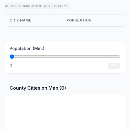
A
B
C
D
E
F
G
H
I
J
K
L
M
N
O
P
Q
R
S
T
U
V
W
X
Y
Z
all
CITY NAME
POPULATION
Population (Min.)
0
Go
County Cities on Map (0)