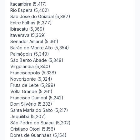
Itacambira (5,417)
Rio Espera (5,402)
São José do Goiabal (5,387)
Entre Folhas (5,377)
Ibiracatu (5,369)
Itaverava (5,369)
Senador Amaral (5,361)
Barão de Monte Alto (5,354)
Palmópolis (5,349)
São Bento Abade (5,349)
Virgolândia (5,340)
Franciscópolis (5,338)
Novorizonte (5,324)
Fruta de Leite (5,299)
Volta Grande (5,261)
Francisco Dumont (5,242)
Dom Silvério (5,232)
Santa Maria do Salto (5,217)
Jequitibá (5,207)
São Pedro do Suaçuí (5,202)
Cristiano Otoni (5,156)
Dores de Guanhães (5,154)