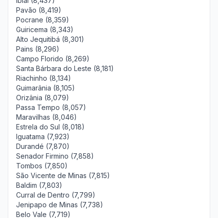
Ibiaí (8,437)
Pavão (8,419)
Pocrane (8,359)
Guiricema (8,343)
Alto Jequitibá (8,301)
Pains (8,296)
Campo Florido (8,269)
Santa Bárbara do Leste (8,181)
Riachinho (8,134)
Guimarânia (8,105)
Orizânia (8,079)
Passa Tempo (8,057)
Maravilhas (8,046)
Estrela do Sul (8,018)
Iguatama (7,923)
Durandé (7,870)
Senador Firmino (7,858)
Tombos (7,850)
São Vicente de Minas (7,815)
Baldim (7,803)
Curral de Dentro (7,799)
Jenipapo de Minas (7,738)
Belo Vale (7,719)