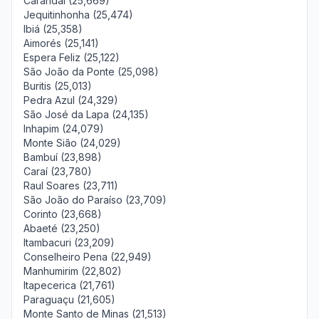
Carandaí (25,669)
Jequitinhonha (25,474)
Ibiá (25,358)
Aimorés (25,141)
Espera Feliz (25,122)
São João da Ponte (25,098)
Buritis (25,013)
Pedra Azul (24,329)
São José da Lapa (24,135)
Inhapim (24,079)
Monte Sião (24,029)
Bambuí (23,898)
Caraí (23,780)
Raul Soares (23,711)
São João do Paraíso (23,709)
Corinto (23,668)
Abaeté (23,250)
Itambacuri (23,209)
Conselheiro Pena (22,949)
Manhumirim (22,802)
Itapecerica (21,761)
Paraguaçu (21,605)
Monte Santo de Minas (21,513)