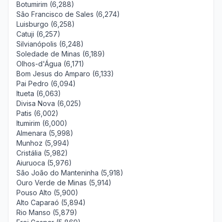
Botumirim (6,288)
São Francisco de Sales (6,274)
Luisburgo (6,258)
Catuji (6,257)
Silvianópolis (6,248)
Soledade de Minas (6,189)
Olhos-d'Água (6,171)
Bom Jesus do Amparo (6,133)
Pai Pedro (6,094)
Itueta (6,063)
Divisa Nova (6,025)
Patis (6,002)
Itumirim (6,000)
Almenara (5,998)
Munhoz (5,994)
Cristália (5,982)
Aiuruoca (5,976)
São João do Manteninha (5,918)
Ouro Verde de Minas (5,914)
Pouso Alto (5,900)
Alto Caparaó (5,894)
Rio Manso (5,879)