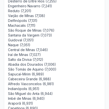
Desterro de Entre Rios (7,255)
Engenheiro Navarro (7,241)
Reduto (7,201)
Varjão de MInas (7,138)
Delfinópolis (7,131)
Machacalis (7,111)
São Roque de Minas (7,076)
Santana da Vargem (7,073)
Guidoval (7,051)
Naque (7,051)
Central de Minas (7,046)
Iraí de Minas (7,027)
Salto da Divisa (7,012)
Abadia dos Dourados (7,006)
São Tomás de Aquino (7,000)
Sapucaí-Mirim (6,989)
Cabeceira Grande (6,988)
Alfredo Vasconcelos (6,981)
Indianópolis (6,951)
São Miguel do Anta (6,944)
Imbé de Minas (6,940)
Araporã (6,931)
Capetinga (6,890)