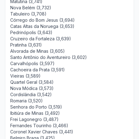
Matutina (3,741)
Nova Belém (3,732)
Tabuleiro (3,708)
Córrego do Bom Jesus (3,694)
Catas Altas da Noruega (3,653)
Pedrinópolis (3,643)
Cruzeiro da Fortaleza (3,639)
Pratinha (3,631)
Alvorada de Minas (3,605)
Santo Antônio do Aventureiro (3,602)
Carvalhópolis (3,597)
Cachoeira da Prata (3,591)
Vieiras (3,589)
Quartel Geral (3,584)
Nova Módica (3,573)
Cordislândia (3,542)
Romaria (3,520)
Senhora do Porto (3,519)
Ibitiúra de Minas (3,492)
Frei Lagonegro (3,487)
Fernandes Tourinho (3,466)
Coronel Xavier Chaves (3,441)
Belmiro Braga (3,425)