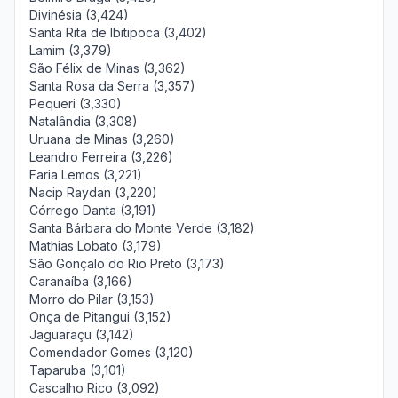
Divinésia (3,424)
Santa Rita de Ibitipoca (3,402)
Lamim (3,379)
São Félix de Minas (3,362)
Santa Rosa da Serra (3,357)
Pequeri (3,330)
Natalândia (3,308)
Uruana de Minas (3,260)
Leandro Ferreira (3,226)
Faria Lemos (3,221)
Nacip Raydan (3,220)
Córrego Danta (3,191)
Santa Bárbara do Monte Verde (3,182)
Mathias Lobato (3,179)
São Gonçalo do Rio Preto (3,173)
Caranaíba (3,166)
Morro do Pilar (3,153)
Onça de Pitangui (3,152)
Jaguaraçu (3,142)
Comendador Gomes (3,120)
Taparuba (3,101)
Cascalho Rico (3,092)