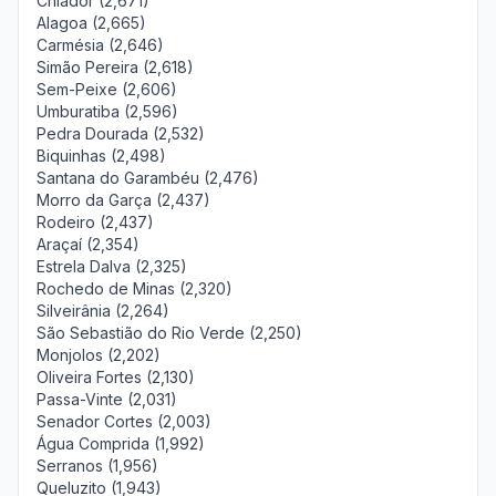
Chiador (2,671)
Alagoa (2,665)
Carmésia (2,646)
Simão Pereira (2,618)
Sem-Peixe (2,606)
Umburatiba (2,596)
Pedra Dourada (2,532)
Biquinhas (2,498)
Santana do Garambéu (2,476)
Morro da Garça (2,437)
Rodeiro (2,437)
Araçaí (2,354)
Estrela Dalva (2,325)
Rochedo de Minas (2,320)
Silveirânia (2,264)
São Sebastião do Rio Verde (2,250)
Monjolos (2,202)
Oliveira Fortes (2,130)
Passa-Vinte (2,031)
Senador Cortes (2,003)
Água Comprida (1,992)
Serranos (1,956)
Queluzito (1,943)