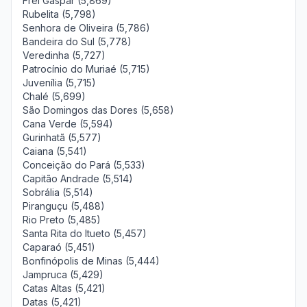
Frei Gaspar (5,869)
Rubelita (5,798)
Senhora de Oliveira (5,786)
Bandeira do Sul (5,778)
Veredinha (5,727)
Patrocínio do Muriaé (5,715)
Juvenília (5,715)
Chalé (5,699)
São Domingos das Dores (5,658)
Cana Verde (5,594)
Gurinhatã (5,577)
Caiana (5,541)
Conceição do Pará (5,533)
Capitão Andrade (5,514)
Sobrália (5,514)
Piranguçu (5,488)
Rio Preto (5,485)
Santa Rita do Itueto (5,457)
Caparaó (5,451)
Bonfinópolis de Minas (5,444)
Jampruca (5,429)
Catas Altas (5,421)
Datas (5,421)