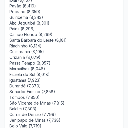
Ibiaí (8,437)
Pavão (8,419)
Pocrane (8,359)
Guiricema (8,343)
Alto Jequitibá (8,301)
Pains (8,296)
Campo Florido (8,269)
Santa Bárbara do Leste (8,181)
Riachinho (8,134)
Guimarânia (8,105)
Orizânia (8,079)
Passa Tempo (8,057)
Maravilhas (8,046)
Estrela do Sul (8,018)
Iguatama (7,923)
Durandé (7,870)
Senador Firmino (7,858)
Tombos (7,850)
São Vicente de Minas (7,815)
Baldim (7,803)
Curral de Dentro (7,799)
Jenipapo de Minas (7,738)
Belo Vale (7,719)