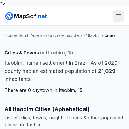
">
MapSof
.net
Home
/
South America
/
Brazil
/
Minas Gerais
/
Itaobim
/
Cities
in Itaobim, 15
Cities & Towns
Itaobim, human settlement in Brazil. As of 2020
county had an estimated population of
21,029
inhabitants.
There are 0 city/town in Itaobim, 15.
All Itaobim Cities (Aphebetical)
List of cities, towns, neighborhoods & other populated
places in Itaobim.