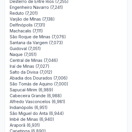
Desterro de Entre Rios (7,255)
Engenheiro Navarro (7,241)
Reduto (7,201)
Varjão de MInas (7,138)
Delfinópolis (7,131)
Machacalis (7,111)
São Roque de Minas (7,076)
Santana da Vargem (7,073)
Guidoval (7,051)
Naque (7,051)
Central de Minas (7,046)
Iraí de Minas (7,027)
Salto da Divisa (7,012)
Abadia dos Dourados (7,006)
São Tomás de Aquino (7,000)
Sapucaí-Mirim (6,989)
Cabeceira Grande (6,988)
Alfredo Vasconcelos (6,981)
Indianópolis (6,951)
São Miguel do Anta (6,944)
Imbé de Minas (6,940)
Araporã (6,931)
Capetinga (6,890)