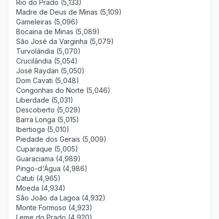
Rio do Prado (5,133)
Madre de Deus de Minas (5,109)
Gameleiras (5,096)
Bocaina de Minas (5,089)
São José da Varginha (5,079)
Turvolândia (5,070)
Crucilândia (5,054)
José Raydan (5,050)
Dom Cavati (5,048)
Congonhas do Norte (5,046)
Liberdade (5,031)
Descoberto (5,029)
Barra Longa (5,015)
Ibertioga (5,010)
Piedade dos Gerais (5,009)
Cuparaque (5,005)
Guaraciama (4,989)
Pingo-d'Água (4,986)
Catuti (4,965)
Moeda (4,934)
São João da Lagoa (4,932)
Monte Formoso (4,923)
Leme do Prado (4,920)