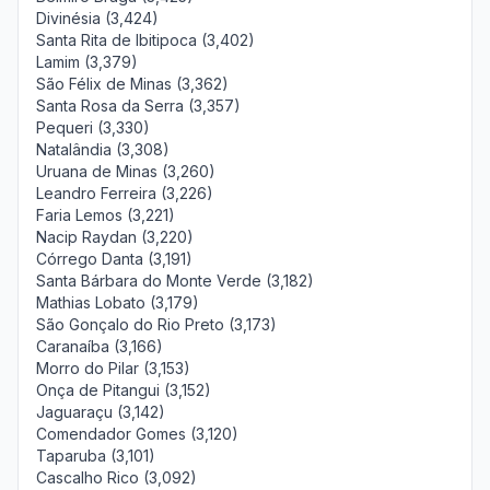
Divinésia (3,424)
Santa Rita de Ibitipoca (3,402)
Lamim (3,379)
São Félix de Minas (3,362)
Santa Rosa da Serra (3,357)
Pequeri (3,330)
Natalândia (3,308)
Uruana de Minas (3,260)
Leandro Ferreira (3,226)
Faria Lemos (3,221)
Nacip Raydan (3,220)
Córrego Danta (3,191)
Santa Bárbara do Monte Verde (3,182)
Mathias Lobato (3,179)
São Gonçalo do Rio Preto (3,173)
Caranaíba (3,166)
Morro do Pilar (3,153)
Onça de Pitangui (3,152)
Jaguaraçu (3,142)
Comendador Gomes (3,120)
Taparuba (3,101)
Cascalho Rico (3,092)