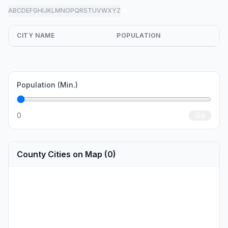
A
B
C
D
E
F
G
H
I
J
K
L
M
N
O
P
Q
R
S
T
U
V
W
X
Y
Z
all
CITY NAME
POPULATION
Population (Min.)
0
Go
County Cities on Map (0)