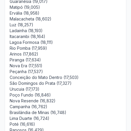
Guaranésia (19,017)
Matipó (19,005)
Ervália (18,958)
Malacacheta (18,602)
Luz (18,257)
Ladainha (18,193)
Itacarambi (18,164)
Lagoa Formosa (18,111)
Rio Pomba (17,959)
Arinos (17,862)
Piranga (17,634)
Nova Era (17,551)
Peçanha (17,537)
Conceição do Mato Dentro (17,503)
São Domingos do Prata (17,327)
Urucuia (17,173)
Poço Fundo (16,846)
Nova Resende (16,832)
Campanha (16,762)
Brasilândia de Minas (16,748)
Lima Duarte (16,724)
Poté (16,616)
Raposos (16,429)