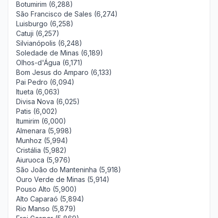
Botumirim (6,288)
São Francisco de Sales (6,274)
Luisburgo (6,258)
Catuji (6,257)
Silvianópolis (6,248)
Soledade de Minas (6,189)
Olhos-d'Água (6,171)
Bom Jesus do Amparo (6,133)
Pai Pedro (6,094)
Itueta (6,063)
Divisa Nova (6,025)
Patis (6,002)
Itumirim (6,000)
Almenara (5,998)
Munhoz (5,994)
Cristália (5,982)
Aiuruoca (5,976)
São João do Manteninha (5,918)
Ouro Verde de Minas (5,914)
Pouso Alto (5,900)
Alto Caparaó (5,894)
Rio Manso (5,879)