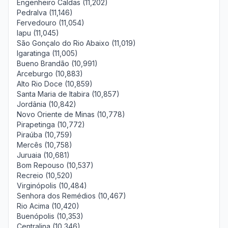
Engenheiro Caldas (11,202)
Pedralva (11,146)
Fervedouro (11,054)
Iapu (11,045)
São Gonçalo do Rio Abaixo (11,019)
Igaratinga (11,005)
Bueno Brandão (10,991)
Arceburgo (10,883)
Alto Rio Doce (10,859)
Santa Maria de Itabira (10,857)
Jordânia (10,842)
Novo Oriente de Minas (10,778)
Pirapetinga (10,772)
Piraúba (10,759)
Mercês (10,758)
Juruaia (10,681)
Bom Repouso (10,537)
Recreio (10,520)
Virginópolis (10,484)
Senhora dos Remédios (10,467)
Rio Acima (10,420)
Buenópolis (10,353)
Centralina (10,346)