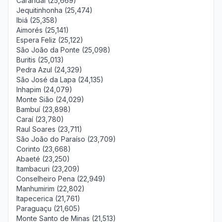
Carandaí (25,669)
Jequitinhonha (25,474)
Ibiá (25,358)
Aimorés (25,141)
Espera Feliz (25,122)
São João da Ponte (25,098)
Buritis (25,013)
Pedra Azul (24,329)
São José da Lapa (24,135)
Inhapim (24,079)
Monte Sião (24,029)
Bambuí (23,898)
Caraí (23,780)
Raul Soares (23,711)
São João do Paraíso (23,709)
Corinto (23,668)
Abaeté (23,250)
Itambacuri (23,209)
Conselheiro Pena (22,949)
Manhumirim (22,802)
Itapecerica (21,761)
Paraguaçu (21,605)
Monte Santo de Minas (21,513)