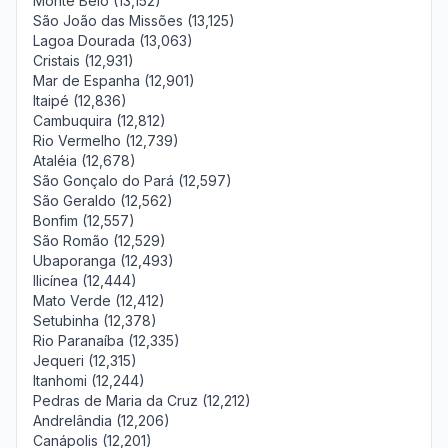
Monte Belo (13,152)
São João das Missões (13,125)
Lagoa Dourada (13,063)
Cristais (12,931)
Mar de Espanha (12,901)
Itaipé (12,836)
Cambuquira (12,812)
Rio Vermelho (12,739)
Ataléia (12,678)
São Gonçalo do Pará (12,597)
São Geraldo (12,562)
Bonfim (12,557)
São Romão (12,529)
Ubaporanga (12,493)
Ilicínea (12,444)
Mato Verde (12,412)
Setubinha (12,378)
Rio Paranaíba (12,335)
Jequeri (12,315)
Itanhomi (12,244)
Pedras de Maria da Cruz (12,212)
Andrelândia (12,206)
Canápolis (12,201)