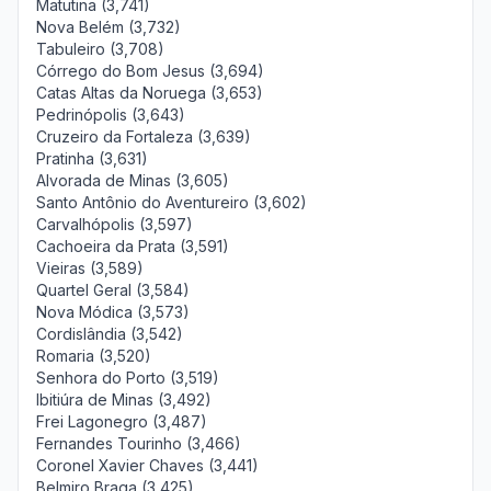
Matutina (3,741)
Nova Belém (3,732)
Tabuleiro (3,708)
Córrego do Bom Jesus (3,694)
Catas Altas da Noruega (3,653)
Pedrinópolis (3,643)
Cruzeiro da Fortaleza (3,639)
Pratinha (3,631)
Alvorada de Minas (3,605)
Santo Antônio do Aventureiro (3,602)
Carvalhópolis (3,597)
Cachoeira da Prata (3,591)
Vieiras (3,589)
Quartel Geral (3,584)
Nova Módica (3,573)
Cordislândia (3,542)
Romaria (3,520)
Senhora do Porto (3,519)
Ibitiúra de Minas (3,492)
Frei Lagonegro (3,487)
Fernandes Tourinho (3,466)
Coronel Xavier Chaves (3,441)
Belmiro Braga (3,425)