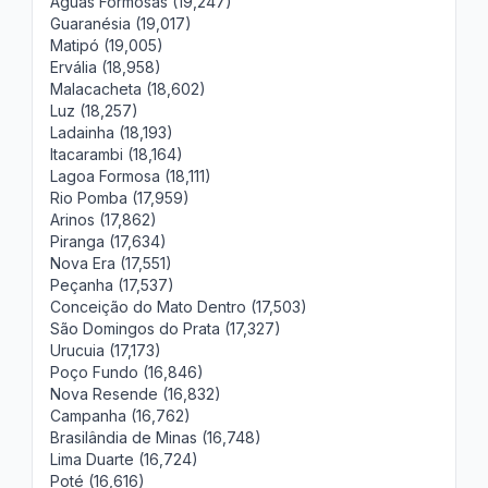
Águas Formosas (19,247)
Guaranésia (19,017)
Matipó (19,005)
Ervália (18,958)
Malacacheta (18,602)
Luz (18,257)
Ladainha (18,193)
Itacarambi (18,164)
Lagoa Formosa (18,111)
Rio Pomba (17,959)
Arinos (17,862)
Piranga (17,634)
Nova Era (17,551)
Peçanha (17,537)
Conceição do Mato Dentro (17,503)
São Domingos do Prata (17,327)
Urucuia (17,173)
Poço Fundo (16,846)
Nova Resende (16,832)
Campanha (16,762)
Brasilândia de Minas (16,748)
Lima Duarte (16,724)
Poté (16,616)