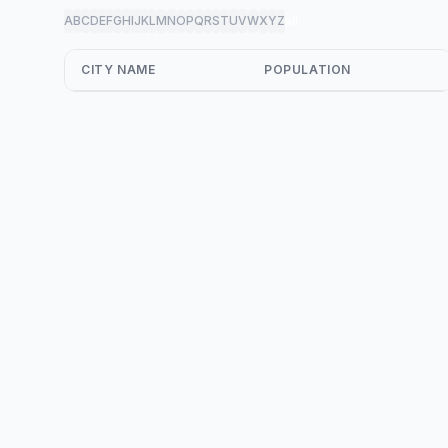
A
B
C
D
E
F
G
H
I
J
K
L
M
N
O
P
Q
R
S
T
U
V
W
X
Y
Z
all
CITY NAME
POPULATION