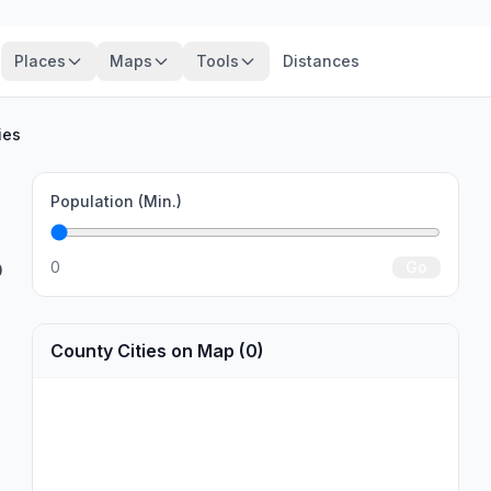
Places
Maps
Tools
Distances
ies
Population (Min.)
0
Go
0
County Cities on Map (0)