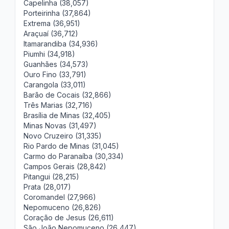
Capelinha (38,057)
Porteirinha (37,864)
Extrema (36,951)
Araçuaí (36,712)
Itamarandiba (34,936)
Piumhi (34,918)
Guanhães (34,573)
Ouro Fino (33,791)
Carangola (33,011)
Barão de Cocais (32,866)
Três Marias (32,716)
Brasília de Minas (32,405)
Minas Novas (31,497)
Novo Cruzeiro (31,335)
Rio Pardo de Minas (31,045)
Carmo do Paranaíba (30,334)
Campos Gerais (28,842)
Pitangui (28,215)
Prata (28,017)
Coromandel (27,966)
Nepomuceno (26,826)
Coração de Jesus (26,611)
São João Nepomuceno (26,447)