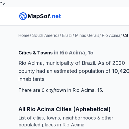
">
MapSof
.net
Home
/
South America
/
Brazil
/
Minas Gerais
/
Rio Acima
/
Cit
in Rio Acima, 15
Cities & Towns
Rio Acima, municipality of Brazil. As of 2020
county had an estimated population of
10,42
inhabitants.
There are 0 city/town in Rio Acima, 15.
All Rio Acima Cities (Aphebetical)
List of cities, towns, neighborhoods & other
populated places in Rio Acima.