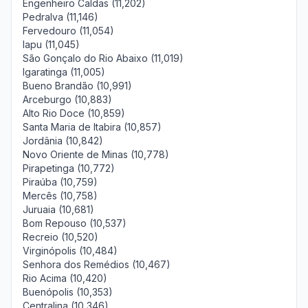
Engenheiro Caldas (11,202)
Pedralva (11,146)
Fervedouro (11,054)
Iapu (11,045)
São Gonçalo do Rio Abaixo (11,019)
Igaratinga (11,005)
Bueno Brandão (10,991)
Arceburgo (10,883)
Alto Rio Doce (10,859)
Santa Maria de Itabira (10,857)
Jordânia (10,842)
Novo Oriente de Minas (10,778)
Pirapetinga (10,772)
Piraúba (10,759)
Mercês (10,758)
Juruaia (10,681)
Bom Repouso (10,537)
Recreio (10,520)
Virginópolis (10,484)
Senhora dos Remédios (10,467)
Rio Acima (10,420)
Buenópolis (10,353)
Centralina (10,346)