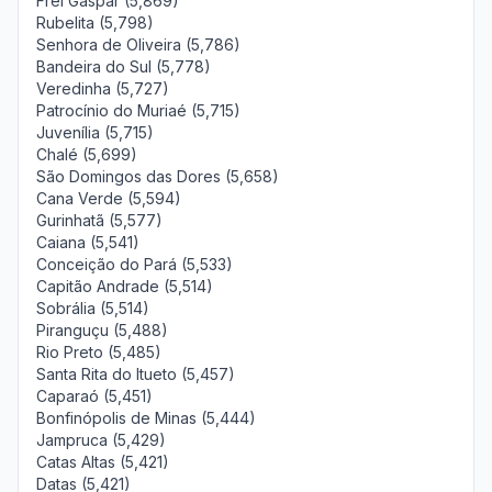
Frei Gaspar (5,869)
Rubelita (5,798)
Senhora de Oliveira (5,786)
Bandeira do Sul (5,778)
Veredinha (5,727)
Patrocínio do Muriaé (5,715)
Juvenília (5,715)
Chalé (5,699)
São Domingos das Dores (5,658)
Cana Verde (5,594)
Gurinhatã (5,577)
Caiana (5,541)
Conceição do Pará (5,533)
Capitão Andrade (5,514)
Sobrália (5,514)
Piranguçu (5,488)
Rio Preto (5,485)
Santa Rita do Itueto (5,457)
Caparaó (5,451)
Bonfinópolis de Minas (5,444)
Jampruca (5,429)
Catas Altas (5,421)
Datas (5,421)