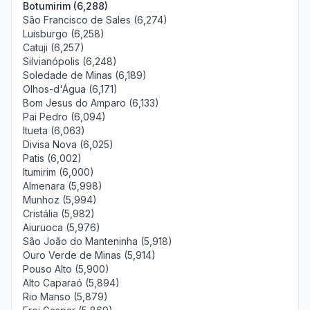
Botumirim (6,288)
São Francisco de Sales (6,274)
Luisburgo (6,258)
Catuji (6,257)
Silvianópolis (6,248)
Soledade de Minas (6,189)
Olhos-d'Água (6,171)
Bom Jesus do Amparo (6,133)
Pai Pedro (6,094)
Itueta (6,063)
Divisa Nova (6,025)
Patis (6,002)
Itumirim (6,000)
Almenara (5,998)
Munhoz (5,994)
Cristália (5,982)
Aiuruoca (5,976)
São João do Manteninha (5,918)
Ouro Verde de Minas (5,914)
Pouso Alto (5,900)
Alto Caparaó (5,894)
Rio Manso (5,879)