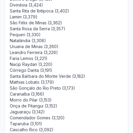
Divinésia (3,424)
Santa Rita de Ibitipoca (3,402)
Lamim (3,379)
São Félix de Minas (3,362)
Santa Rosa da Serra (3,357)
Pequeri (3,330)
Natalândia (3,308)
Uruana de Minas (3,260)
Leandro Ferreira (3,226)
Faria Lemos (3,221)
Nacip Raydan (3,220)
Córrego Danta (3,191)
Santa Bárbara do Monte Verde (3,182)
Mathias Lobato (3,179)
São Gonçalo do Rio Preto (3,173)
Caranaíba (3,166)
Morro do Pilar (3,153)
Onça de Pitangui (3,152)
Jaguaraçu (3,142)
Comendador Gomes (3,120)
Taparuba (3,101)
Cascalho Rico (3,092)