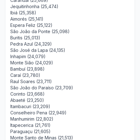
Carandaí (25,669)
Jequitinhonha (25,474)
Ibiá (25,358)
Aimorés (25,141)
Espera Feliz (25,122)
São João da Ponte (25,098)
Buritis (25,013)
Pedra Azul (24,329)
São José da Lapa (24,135)
Inhapim (24,079)
Monte Sião (24,029)
Bambuí (23,898)
Caraí (23,780)
Raul Soares (23,711)
São João do Paraíso (23,709)
Corinto (23,668)
Abaeté (23,250)
Itambacuri (23,209)
Conselheiro Pena (22,949)
Manhumirim (22,802)
Itapecerica (21,761)
Paraguaçu (21,605)
Monte Santo de Minas (21,513)