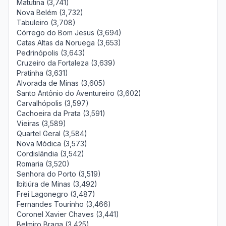
Matutina (3,741)
Nova Belém (3,732)
Tabuleiro (3,708)
Córrego do Bom Jesus (3,694)
Catas Altas da Noruega (3,653)
Pedrinópolis (3,643)
Cruzeiro da Fortaleza (3,639)
Pratinha (3,631)
Alvorada de Minas (3,605)
Santo Antônio do Aventureiro (3,602)
Carvalhópolis (3,597)
Cachoeira da Prata (3,591)
Vieiras (3,589)
Quartel Geral (3,584)
Nova Módica (3,573)
Cordislândia (3,542)
Romaria (3,520)
Senhora do Porto (3,519)
Ibitiúra de Minas (3,492)
Frei Lagonegro (3,487)
Fernandes Tourinho (3,466)
Coronel Xavier Chaves (3,441)
Belmiro Braga (3,425)