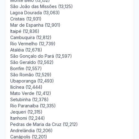
Monte Belo (13,152)
São João das Missões (13,125)
Lagoa Dourada (13,063)
Cristais (12,931)
Mar de Espanha (12,901)
Itaipé (12,836)
Cambuquira (12,812)
Rio Vermelho (12,739)
Ataléia (12,678)
São Gonçalo do Pará (12,597)
São Geraldo (12,562)
Bonfim (12,557)
São Romão (12,529)
Ubaporanga (12,493)
Ilicínea (12,444)
Mato Verde (12,412)
Setubinha (12,378)
Rio Paranaíba (12,335)
Jequeri (12,315)
Itanhomi (12,244)
Pedras de Maria da Cruz (12,212)
Andrelândia (12,206)
Canápolis (12,201)