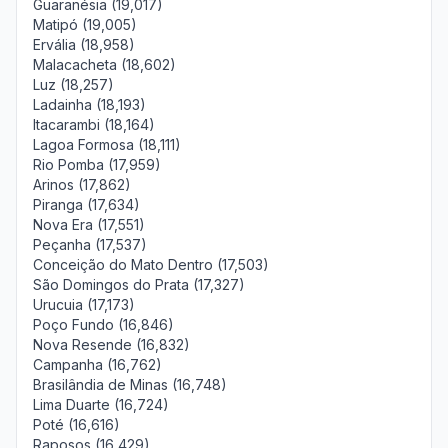
Guaranésia (19,017)
Matipó (19,005)
Ervália (18,958)
Malacacheta (18,602)
Luz (18,257)
Ladainha (18,193)
Itacarambi (18,164)
Lagoa Formosa (18,111)
Rio Pomba (17,959)
Arinos (17,862)
Piranga (17,634)
Nova Era (17,551)
Peçanha (17,537)
Conceição do Mato Dentro (17,503)
São Domingos do Prata (17,327)
Urucuia (17,173)
Poço Fundo (16,846)
Nova Resende (16,832)
Campanha (16,762)
Brasilândia de Minas (16,748)
Lima Duarte (16,724)
Poté (16,616)
Raposos (16,429)