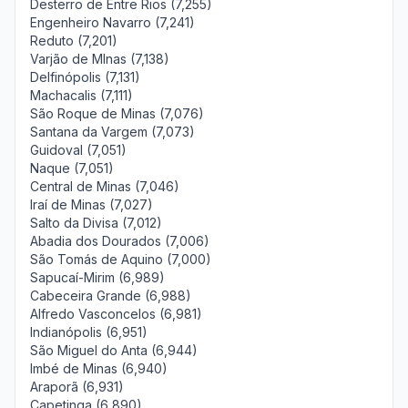
Desterro de Entre Rios (7,255)
Engenheiro Navarro (7,241)
Reduto (7,201)
Varjão de MInas (7,138)
Delfinópolis (7,131)
Machacalis (7,111)
São Roque de Minas (7,076)
Santana da Vargem (7,073)
Guidoval (7,051)
Naque (7,051)
Central de Minas (7,046)
Iraí de Minas (7,027)
Salto da Divisa (7,012)
Abadia dos Dourados (7,006)
São Tomás de Aquino (7,000)
Sapucaí-Mirim (6,989)
Cabeceira Grande (6,988)
Alfredo Vasconcelos (6,981)
Indianópolis (6,951)
São Miguel do Anta (6,944)
Imbé de Minas (6,940)
Araporã (6,931)
Capetinga (6,890)