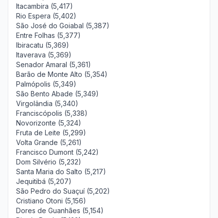
Itacambira (5,417)
Rio Espera (5,402)
São José do Goiabal (5,387)
Entre Folhas (5,377)
Ibiracatu (5,369)
Itaverava (5,369)
Senador Amaral (5,361)
Barão de Monte Alto (5,354)
Palmópolis (5,349)
São Bento Abade (5,349)
Virgolândia (5,340)
Franciscópolis (5,338)
Novorizonte (5,324)
Fruta de Leite (5,299)
Volta Grande (5,261)
Francisco Dumont (5,242)
Dom Silvério (5,232)
Santa Maria do Salto (5,217)
Jequitibá (5,207)
São Pedro do Suaçuí (5,202)
Cristiano Otoni (5,156)
Dores de Guanhães (5,154)