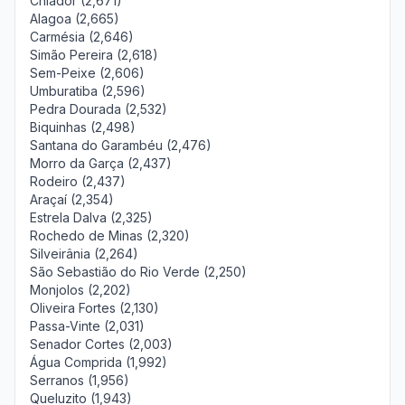
Chiador (2,671)
Alagoa (2,665)
Carmésia (2,646)
Simão Pereira (2,618)
Sem-Peixe (2,606)
Umburatiba (2,596)
Pedra Dourada (2,532)
Biquinhas (2,498)
Santana do Garambéu (2,476)
Morro da Garça (2,437)
Rodeiro (2,437)
Araçaí (2,354)
Estrela Dalva (2,325)
Rochedo de Minas (2,320)
Silveirânia (2,264)
São Sebastião do Rio Verde (2,250)
Monjolos (2,202)
Oliveira Fortes (2,130)
Passa-Vinte (2,031)
Senador Cortes (2,003)
Água Comprida (1,992)
Serranos (1,956)
Queluzito (1,943)