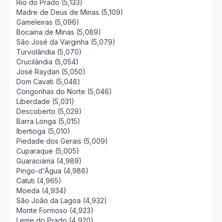
Rio do Prado (5,133)
Madre de Deus de Minas (5,109)
Gameleiras (5,096)
Bocaina de Minas (5,089)
São José da Varginha (5,079)
Turvolândia (5,070)
Crucilândia (5,054)
José Raydan (5,050)
Dom Cavati (5,048)
Congonhas do Norte (5,046)
Liberdade (5,031)
Descoberto (5,029)
Barra Longa (5,015)
Ibertioga (5,010)
Piedade dos Gerais (5,009)
Cuparaque (5,005)
Guaraciama (4,989)
Pingo-d'Água (4,986)
Catuti (4,965)
Moeda (4,934)
São João da Lagoa (4,932)
Monte Formoso (4,923)
Leme do Prado (4,920)