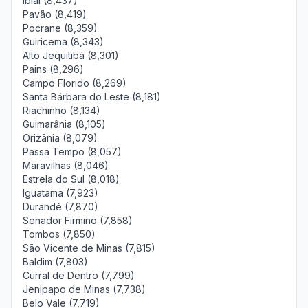
Ibiaí (8,437)
Pavão (8,419)
Pocrane (8,359)
Guiricema (8,343)
Alto Jequitibá (8,301)
Pains (8,296)
Campo Florido (8,269)
Santa Bárbara do Leste (8,181)
Riachinho (8,134)
Guimarânia (8,105)
Orizânia (8,079)
Passa Tempo (8,057)
Maravilhas (8,046)
Estrela do Sul (8,018)
Iguatama (7,923)
Durandé (7,870)
Senador Firmino (7,858)
Tombos (7,850)
São Vicente de Minas (7,815)
Baldim (7,803)
Curral de Dentro (7,799)
Jenipapo de Minas (7,738)
Belo Vale (7,719)