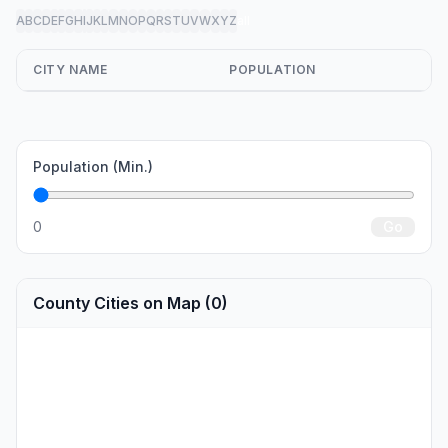
A
B
C
D
E
F
G
H
I
J
K
L
M
N
O
P
Q
R
S
T
U
V
W
X
Y
Z
all
CITY NAME
POPULATION
Population (Min.)
0
Go
County Cities on Map (0)