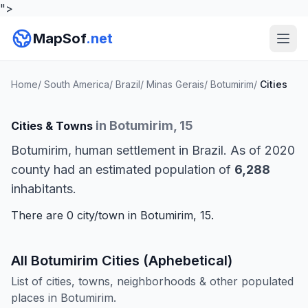
">
MapSof
.net
Home
/
South America
/
Brazil
/
Minas Gerais
/
Botumirim
/
Cities
in Botumirim, 15
Cities & Towns
Botumirim, human settlement in Brazil. As of 2020
county had an estimated population of
6,288
inhabitants.
There are 0 city/town in Botumirim, 15.
All Botumirim Cities (Aphebetical)
List of cities, towns, neighborhoods & other populated
places in Botumirim.