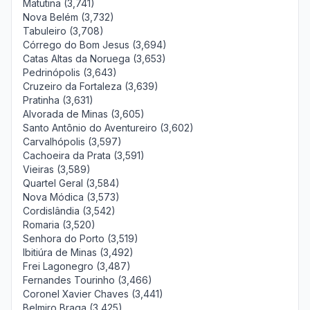
Matutina (3,741)
Nova Belém (3,732)
Tabuleiro (3,708)
Córrego do Bom Jesus (3,694)
Catas Altas da Noruega (3,653)
Pedrinópolis (3,643)
Cruzeiro da Fortaleza (3,639)
Pratinha (3,631)
Alvorada de Minas (3,605)
Santo Antônio do Aventureiro (3,602)
Carvalhópolis (3,597)
Cachoeira da Prata (3,591)
Vieiras (3,589)
Quartel Geral (3,584)
Nova Módica (3,573)
Cordislândia (3,542)
Romaria (3,520)
Senhora do Porto (3,519)
Ibitiúra de Minas (3,492)
Frei Lagonegro (3,487)
Fernandes Tourinho (3,466)
Coronel Xavier Chaves (3,441)
Belmiro Braga (3,425)