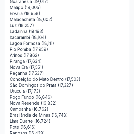
Guaranésia (19,017)
Matipó (19,005)
Ervália (18,958)
Malacacheta (18,602)
Luz (18,257)
Ladainha (18,193)
Itacarambi (18,164)
Lagoa Formosa (18,111)
Rio Pomba (17,959)
Arinos (17,862)
Piranga (17,634)
Nova Era (17,551)
Peçanha (17,537)
Conceição do Mato Dentro (17,503)
São Domingos do Prata (17,327)
Urucuia (17,173)
Poço Fundo (16,846)
Nova Resende (16,832)
Campanha (16,762)
Brasilândia de Minas (16,748)
Lima Duarte (16,724)
Poté (16,616)
Raposos (16,429)