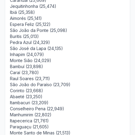
Carandaí (25,669)
Jequitinhonha (25,474)
Ibiá (25,358)
Aimorés (25,141)
Espera Feliz (25,122)
São João da Ponte (25,098)
Buritis (25,013)
Pedra Azul (24,329)
São José da Lapa (24,135)
Inhapim (24,079)
Monte Sião (24,029)
Bambuí (23,898)
Caraí (23,780)
Raul Soares (23,711)
São João do Paraíso (23,709)
Corinto (23,668)
Abaeté (23,250)
Itambacuri (23,209)
Conselheiro Pena (22,949)
Manhumirim (22,802)
Itapecerica (21,761)
Paraguaçu (21,605)
Monte Santo de Minas (21,513)