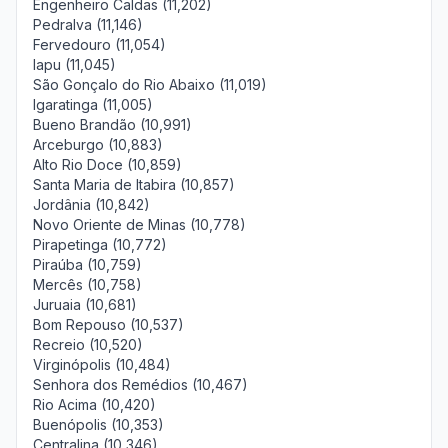
Engenheiro Caldas (11,202)
Pedralva (11,146)
Fervedouro (11,054)
Iapu (11,045)
São Gonçalo do Rio Abaixo (11,019)
Igaratinga (11,005)
Bueno Brandão (10,991)
Arceburgo (10,883)
Alto Rio Doce (10,859)
Santa Maria de Itabira (10,857)
Jordânia (10,842)
Novo Oriente de Minas (10,778)
Pirapetinga (10,772)
Piraúba (10,759)
Mercês (10,758)
Juruaia (10,681)
Bom Repouso (10,537)
Recreio (10,520)
Virginópolis (10,484)
Senhora dos Remédios (10,467)
Rio Acima (10,420)
Buenópolis (10,353)
Centralina (10,346)