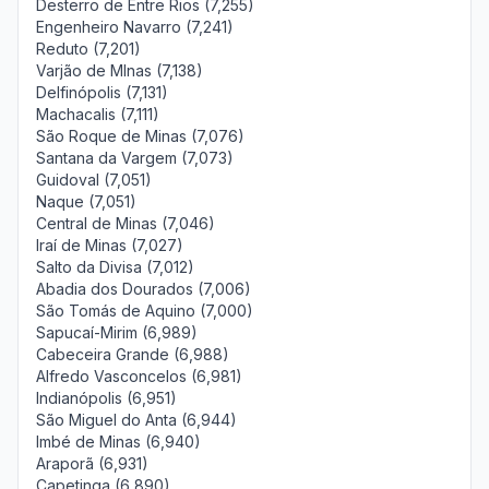
Desterro de Entre Rios (7,255)
Engenheiro Navarro (7,241)
Reduto (7,201)
Varjão de MInas (7,138)
Delfinópolis (7,131)
Machacalis (7,111)
São Roque de Minas (7,076)
Santana da Vargem (7,073)
Guidoval (7,051)
Naque (7,051)
Central de Minas (7,046)
Iraí de Minas (7,027)
Salto da Divisa (7,012)
Abadia dos Dourados (7,006)
São Tomás de Aquino (7,000)
Sapucaí-Mirim (6,989)
Cabeceira Grande (6,988)
Alfredo Vasconcelos (6,981)
Indianópolis (6,951)
São Miguel do Anta (6,944)
Imbé de Minas (6,940)
Araporã (6,931)
Capetinga (6,890)