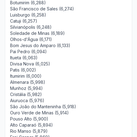
Botumirim (6,288)
São Francisco de Sales (6,274)
Luisburgo (6,258)
Catuji (6,257)
Silvianópolis (6,248)
Soledade de Minas (6,189)
Olhos-d'Água (6,171)
Bom Jesus do Amparo (6,133)
Pai Pedro (6,094)
Itueta (6,063)
Divisa Nova (6,025)
Patis (6,002)
Itumirim (6,000)
Almenara (5,998)
Munhoz (5,994)
Cristália (5,982)
Aiuruoca (5,976)
São João do Manteninha (5,918)
Ouro Verde de Minas (5,914)
Pouso Alto (5,900)
Alto Caparaó (5,894)
Rio Manso (5,879)