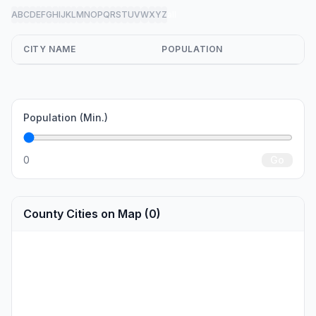
A
B
C
D
E
F
G
H
I
J
K
L
M
N
O
P
Q
R
S
T
U
V
W
X
Y
Z
all
CITY NAME
POPULATION
Population (Min.)
0
Go
County Cities on Map (0)