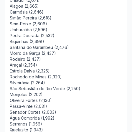
Chiador (2,671)
Alagoa (2,665)
Carmésia (2,646)
Simão Pereira (2,618)
Sem-Peixe (2,606)
Umburatiba (2,596)
Pedra Dourada (2,532)
Biquinhas (2,498)
Santana do Garambéu (2,476)
Morro da Garça (2,437)
Rodeiro (2,437)
Araçaí (2,354)
Estrela Dalva (2,325)
Rochedo de Minas (2,320)
Silveirânia (2,264)
São Sebastião do Rio Verde (2,250)
Monjolos (2,202)
Oliveira Fortes (2,130)
Passa-Vinte (2,031)
Senador Cortes (2,003)
Água Comprida (1,992)
Serranos (1,956)
Queluzito (1,943)