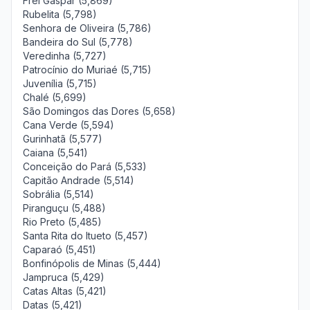
Frei Gaspar (5,869)
Rubelita (5,798)
Senhora de Oliveira (5,786)
Bandeira do Sul (5,778)
Veredinha (5,727)
Patrocínio do Muriaé (5,715)
Juvenília (5,715)
Chalé (5,699)
São Domingos das Dores (5,658)
Cana Verde (5,594)
Gurinhatã (5,577)
Caiana (5,541)
Conceição do Pará (5,533)
Capitão Andrade (5,514)
Sobrália (5,514)
Piranguçu (5,488)
Rio Preto (5,485)
Santa Rita do Itueto (5,457)
Caparaó (5,451)
Bonfinópolis de Minas (5,444)
Jampruca (5,429)
Catas Altas (5,421)
Datas (5,421)