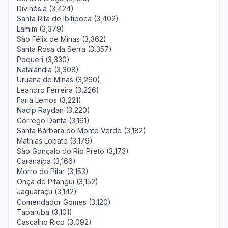
Divinésia (3,424)
Santa Rita de Ibitipoca (3,402)
Lamim (3,379)
São Félix de Minas (3,362)
Santa Rosa da Serra (3,357)
Pequeri (3,330)
Natalândia (3,308)
Uruana de Minas (3,260)
Leandro Ferreira (3,226)
Faria Lemos (3,221)
Nacip Raydan (3,220)
Córrego Danta (3,191)
Santa Bárbara do Monte Verde (3,182)
Mathias Lobato (3,179)
São Gonçalo do Rio Preto (3,173)
Caranaíba (3,166)
Morro do Pilar (3,153)
Onça de Pitangui (3,152)
Jaguaraçu (3,142)
Comendador Gomes (3,120)
Taparuba (3,101)
Cascalho Rico (3,092)