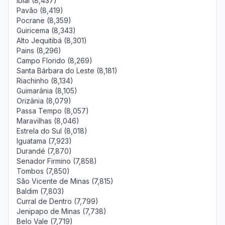
Ibiaí (8,437)
Pavão (8,419)
Pocrane (8,359)
Guiricema (8,343)
Alto Jequitibá (8,301)
Pains (8,296)
Campo Florido (8,269)
Santa Bárbara do Leste (8,181)
Riachinho (8,134)
Guimarânia (8,105)
Orizânia (8,079)
Passa Tempo (8,057)
Maravilhas (8,046)
Estrela do Sul (8,018)
Iguatama (7,923)
Durandé (7,870)
Senador Firmino (7,858)
Tombos (7,850)
São Vicente de Minas (7,815)
Baldim (7,803)
Curral de Dentro (7,799)
Jenipapo de Minas (7,738)
Belo Vale (7,719)