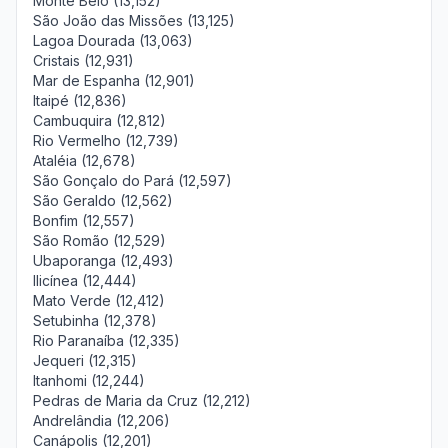
Monte Belo (13,152)
São João das Missões (13,125)
Lagoa Dourada (13,063)
Cristais (12,931)
Mar de Espanha (12,901)
Itaipé (12,836)
Cambuquira (12,812)
Rio Vermelho (12,739)
Ataléia (12,678)
São Gonçalo do Pará (12,597)
São Geraldo (12,562)
Bonfim (12,557)
São Romão (12,529)
Ubaporanga (12,493)
Ilicínea (12,444)
Mato Verde (12,412)
Setubinha (12,378)
Rio Paranaíba (12,335)
Jequeri (12,315)
Itanhomi (12,244)
Pedras de Maria da Cruz (12,212)
Andrelândia (12,206)
Canápolis (12,201)