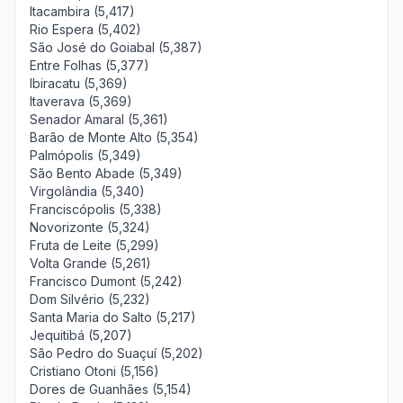
Itacambira (5,417)
Rio Espera (5,402)
São José do Goiabal (5,387)
Entre Folhas (5,377)
Ibiracatu (5,369)
Itaverava (5,369)
Senador Amaral (5,361)
Barão de Monte Alto (5,354)
Palmópolis (5,349)
São Bento Abade (5,349)
Virgolândia (5,340)
Franciscópolis (5,338)
Novorizonte (5,324)
Fruta de Leite (5,299)
Volta Grande (5,261)
Francisco Dumont (5,242)
Dom Silvério (5,232)
Santa Maria do Salto (5,217)
Jequitibá (5,207)
São Pedro do Suaçuí (5,202)
Cristiano Otoni (5,156)
Dores de Guanhães (5,154)