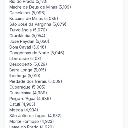
Rio do Prado (5,133)
Madre de Deus de Minas (5,109)
Gameleiras (5,096)
Bocaina de Minas (5,089)
São José da Varginha (5,079)
Turvolândia (5,070)
Crucilândia (5,054)
José Raydan (5,050)
Dom Cavati (5,048)
Congonhas do Norte (5,046)
Liberdade (5,031)
Descoberto (5,029)
Barra Longa (5,015)
Ibertioga (5,010)
Piedade dos Gerais (5,009)
Cuparaque (5,005)
Guaraciama (4,989)
Pingo-d'Água (4,986)
Catuti (4,965)
Moeda (4,934)
São João da Lagoa (4,932)
Monte Formoso (4,923)
Leme do Prado (4,920)