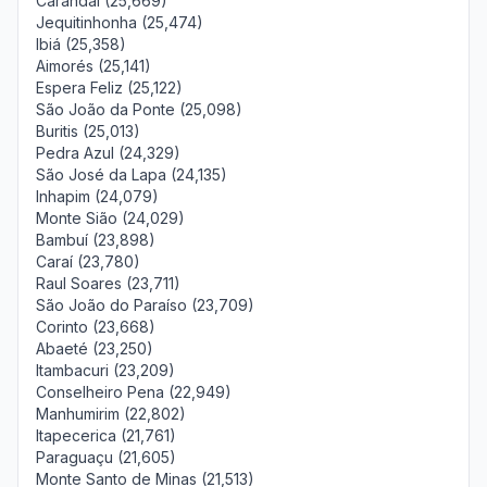
Carandaí (25,669)
Jequitinhonha (25,474)
Ibiá (25,358)
Aimorés (25,141)
Espera Feliz (25,122)
São João da Ponte (25,098)
Buritis (25,013)
Pedra Azul (24,329)
São José da Lapa (24,135)
Inhapim (24,079)
Monte Sião (24,029)
Bambuí (23,898)
Caraí (23,780)
Raul Soares (23,711)
São João do Paraíso (23,709)
Corinto (23,668)
Abaeté (23,250)
Itambacuri (23,209)
Conselheiro Pena (22,949)
Manhumirim (22,802)
Itapecerica (21,761)
Paraguaçu (21,605)
Monte Santo de Minas (21,513)