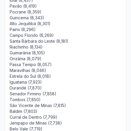
Ibiaí (8,437)
Pavão (8,419)
Pocrane (8,359)
Guiricema (8,343)
Alto Jequitibá (8,301)
Pains (8,296)
Campo Florido (8,269)
Santa Bárbara do Leste (8,181)
Riachinho (8,134)
Guimarânia (8,105)
Orizânia (8,079)
Passa Tempo (8,057)
Maravilhas (8,046)
Estrela do Sul (8,018)
Iguatama (7,923)
Durandé (7,870)
Senador Firmino (7,858)
Tombos (7,850)
São Vicente de Minas (7,815)
Baldim (7,803)
Curral de Dentro (7,799)
Jenipapo de Minas (7,738)
Belo Vale (7,719)