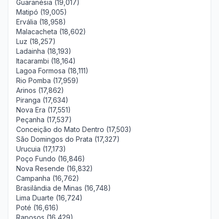
Guaranésia (19,017)
Matipó (19,005)
Ervália (18,958)
Malacacheta (18,602)
Luz (18,257)
Ladainha (18,193)
Itacarambi (18,164)
Lagoa Formosa (18,111)
Rio Pomba (17,959)
Arinos (17,862)
Piranga (17,634)
Nova Era (17,551)
Peçanha (17,537)
Conceição do Mato Dentro (17,503)
São Domingos do Prata (17,327)
Urucuia (17,173)
Poço Fundo (16,846)
Nova Resende (16,832)
Campanha (16,762)
Brasilândia de Minas (16,748)
Lima Duarte (16,724)
Poté (16,616)
Raposos (16,429)