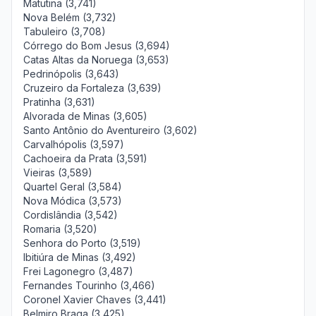
Matutina (3,741)
Nova Belém (3,732)
Tabuleiro (3,708)
Córrego do Bom Jesus (3,694)
Catas Altas da Noruega (3,653)
Pedrinópolis (3,643)
Cruzeiro da Fortaleza (3,639)
Pratinha (3,631)
Alvorada de Minas (3,605)
Santo Antônio do Aventureiro (3,602)
Carvalhópolis (3,597)
Cachoeira da Prata (3,591)
Vieiras (3,589)
Quartel Geral (3,584)
Nova Módica (3,573)
Cordislândia (3,542)
Romaria (3,520)
Senhora do Porto (3,519)
Ibitiúra de Minas (3,492)
Frei Lagonegro (3,487)
Fernandes Tourinho (3,466)
Coronel Xavier Chaves (3,441)
Belmiro Braga (3,425)