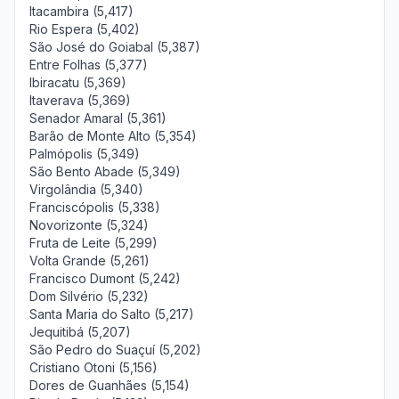
Itacambira (5,417)
Rio Espera (5,402)
São José do Goiabal (5,387)
Entre Folhas (5,377)
Ibiracatu (5,369)
Itaverava (5,369)
Senador Amaral (5,361)
Barão de Monte Alto (5,354)
Palmópolis (5,349)
São Bento Abade (5,349)
Virgolândia (5,340)
Franciscópolis (5,338)
Novorizonte (5,324)
Fruta de Leite (5,299)
Volta Grande (5,261)
Francisco Dumont (5,242)
Dom Silvério (5,232)
Santa Maria do Salto (5,217)
Jequitibá (5,207)
São Pedro do Suaçuí (5,202)
Cristiano Otoni (5,156)
Dores de Guanhães (5,154)