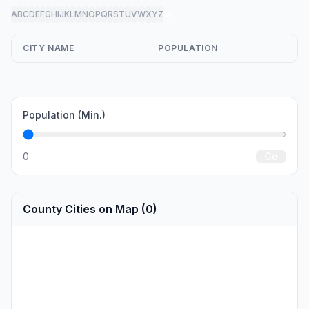
A
B
C
D
E
F
G
H
I
J
K
L
M
N
O
P
Q
R
S
T
U
V
W
X
Y
Z
all
CITY NAME
POPULATION
Population (Min.)
0
Go
County Cities on Map (0)