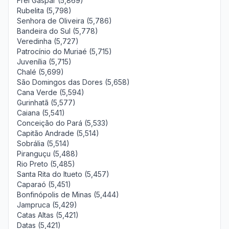
Frei Gaspar (5,869)
Rubelita (5,798)
Senhora de Oliveira (5,786)
Bandeira do Sul (5,778)
Veredinha (5,727)
Patrocínio do Muriaé (5,715)
Juvenília (5,715)
Chalé (5,699)
São Domingos das Dores (5,658)
Cana Verde (5,594)
Gurinhatã (5,577)
Caiana (5,541)
Conceição do Pará (5,533)
Capitão Andrade (5,514)
Sobrália (5,514)
Piranguçu (5,488)
Rio Preto (5,485)
Santa Rita do Itueto (5,457)
Caparaó (5,451)
Bonfinópolis de Minas (5,444)
Jampruca (5,429)
Catas Altas (5,421)
Datas (5,421)