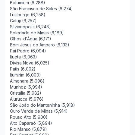
Botumirim (6,288)
São Francisco de Sales (6,274)
Luisburgo (6,258)
Catuji (6,257)
Silvianópolis (6,248)
Soledade de Minas (6,189)
Olhos-d'Água (6,171)
Bom Jesus do Amparo (6,133)
Pai Pedro (6,094)
Itueta (6,063)
Divisa Nova (6,025)
Patis (6,002)
Itumirim (6,000)
Almenara (5,998)
Munhoz (5,994)
Cristália (5,982)
Aiuruoca (5,976)
São João do Manteninha (5,918)
Ouro Verde de Minas (5,914)
Pouso Alto (5,900)
Alto Caparaó (5,894)
Rio Manso (5,879)