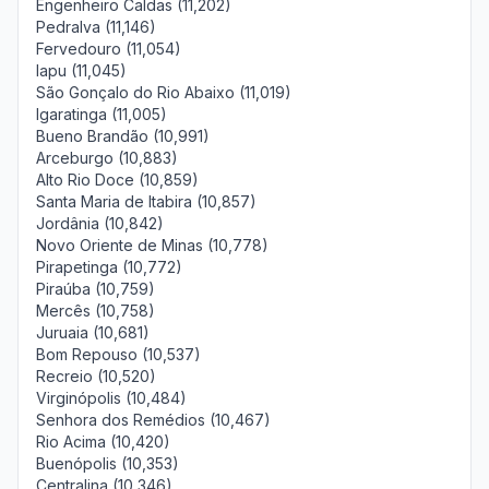
Engenheiro Caldas (11,202)
Pedralva (11,146)
Fervedouro (11,054)
Iapu (11,045)
São Gonçalo do Rio Abaixo (11,019)
Igaratinga (11,005)
Bueno Brandão (10,991)
Arceburgo (10,883)
Alto Rio Doce (10,859)
Santa Maria de Itabira (10,857)
Jordânia (10,842)
Novo Oriente de Minas (10,778)
Pirapetinga (10,772)
Piraúba (10,759)
Mercês (10,758)
Juruaia (10,681)
Bom Repouso (10,537)
Recreio (10,520)
Virginópolis (10,484)
Senhora dos Remédios (10,467)
Rio Acima (10,420)
Buenópolis (10,353)
Centralina (10,346)