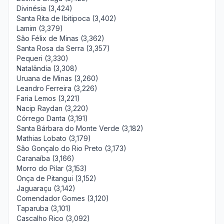
Divinésia (3,424)
Santa Rita de Ibitipoca (3,402)
Lamim (3,379)
São Félix de Minas (3,362)
Santa Rosa da Serra (3,357)
Pequeri (3,330)
Natalândia (3,308)
Uruana de Minas (3,260)
Leandro Ferreira (3,226)
Faria Lemos (3,221)
Nacip Raydan (3,220)
Córrego Danta (3,191)
Santa Bárbara do Monte Verde (3,182)
Mathias Lobato (3,179)
São Gonçalo do Rio Preto (3,173)
Caranaíba (3,166)
Morro do Pilar (3,153)
Onça de Pitangui (3,152)
Jaguaraçu (3,142)
Comendador Gomes (3,120)
Taparuba (3,101)
Cascalho Rico (3,092)