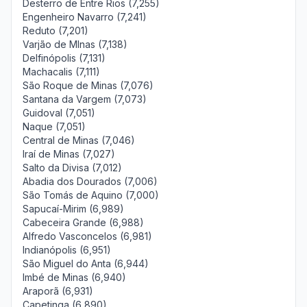
Desterro de Entre Rios (7,255)
Engenheiro Navarro (7,241)
Reduto (7,201)
Varjão de MInas (7,138)
Delfinópolis (7,131)
Machacalis (7,111)
São Roque de Minas (7,076)
Santana da Vargem (7,073)
Guidoval (7,051)
Naque (7,051)
Central de Minas (7,046)
Iraí de Minas (7,027)
Salto da Divisa (7,012)
Abadia dos Dourados (7,006)
São Tomás de Aquino (7,000)
Sapucaí-Mirim (6,989)
Cabeceira Grande (6,988)
Alfredo Vasconcelos (6,981)
Indianópolis (6,951)
São Miguel do Anta (6,944)
Imbé de Minas (6,940)
Araporã (6,931)
Capetinga (6,890)