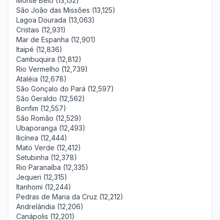
Monte Belo (13,152)
São João das Missões (13,125)
Lagoa Dourada (13,063)
Cristais (12,931)
Mar de Espanha (12,901)
Itaipé (12,836)
Cambuquira (12,812)
Rio Vermelho (12,739)
Ataléia (12,678)
São Gonçalo do Pará (12,597)
São Geraldo (12,562)
Bonfim (12,557)
São Romão (12,529)
Ubaporanga (12,493)
Ilicínea (12,444)
Mato Verde (12,412)
Setubinha (12,378)
Rio Paranaíba (12,335)
Jequeri (12,315)
Itanhomi (12,244)
Pedras de Maria da Cruz (12,212)
Andrelândia (12,206)
Canápolis (12,201)