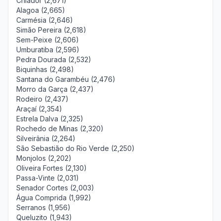
Chiador (2,671)
Alagoa (2,665)
Carmésia (2,646)
Simão Pereira (2,618)
Sem-Peixe (2,606)
Umburatiba (2,596)
Pedra Dourada (2,532)
Biquinhas (2,498)
Santana do Garambéu (2,476)
Morro da Garça (2,437)
Rodeiro (2,437)
Araçaí (2,354)
Estrela Dalva (2,325)
Rochedo de Minas (2,320)
Silveirânia (2,264)
São Sebastião do Rio Verde (2,250)
Monjolos (2,202)
Oliveira Fortes (2,130)
Passa-Vinte (2,031)
Senador Cortes (2,003)
Água Comprida (1,992)
Serranos (1,956)
Queluzito (1,943)