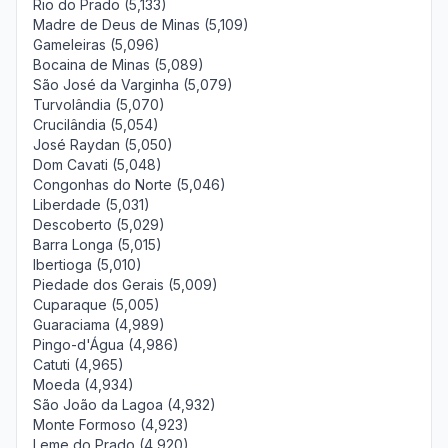
Rio do Prado (5,133)
Madre de Deus de Minas (5,109)
Gameleiras (5,096)
Bocaina de Minas (5,089)
São José da Varginha (5,079)
Turvolândia (5,070)
Crucilândia (5,054)
José Raydan (5,050)
Dom Cavati (5,048)
Congonhas do Norte (5,046)
Liberdade (5,031)
Descoberto (5,029)
Barra Longa (5,015)
Ibertioga (5,010)
Piedade dos Gerais (5,009)
Cuparaque (5,005)
Guaraciama (4,989)
Pingo-d'Água (4,986)
Catuti (4,965)
Moeda (4,934)
São João da Lagoa (4,932)
Monte Formoso (4,923)
Leme do Prado (4,920)