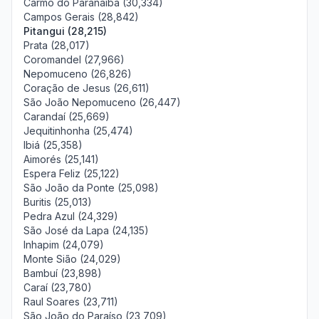
Carmo do Paranaíba (30,334)
Campos Gerais (28,842)
Pitangui (28,215)
Prata (28,017)
Coromandel (27,966)
Nepomuceno (26,826)
Coração de Jesus (26,611)
São João Nepomuceno (26,447)
Carandaí (25,669)
Jequitinhonha (25,474)
Ibiá (25,358)
Aimorés (25,141)
Espera Feliz (25,122)
São João da Ponte (25,098)
Buritis (25,013)
Pedra Azul (24,329)
São José da Lapa (24,135)
Inhapim (24,079)
Monte Sião (24,029)
Bambuí (23,898)
Caraí (23,780)
Raul Soares (23,711)
São João do Paraíso (23,709)