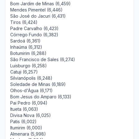
Bom Jardim de Minas (6,459)
Mendes Pimentel (6,446)
São José do Jacuri (6,431)
Tiros (6,424)
Padre Carvalho (6,423)
Córrego Fundo (6,382)
Sardoá (6,361)
Inhaúma (6,312)
Botumirim (6,288)
São Francisco de Sales (6,274)
Luisburgo (6,258)
Catuji (6,257)
Silvianópolis (6,248)
Soledade de Minas (6,189)
Olhos-d'Água (6,171)
Bom Jesus do Amparo (6,133)
Pai Pedro (6,094)
Itueta (6,063)
Divisa Nova (6,025)
Patis (6,002)
Itumirim (6,000)
Almenara (5,998)