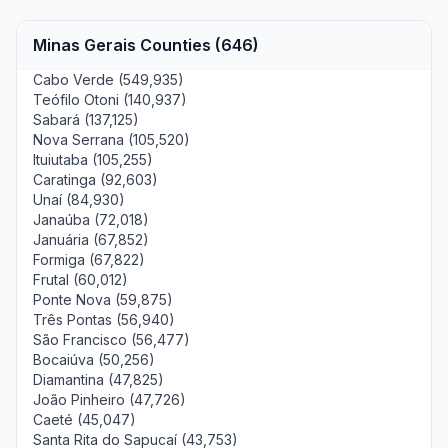
Minas Gerais Counties (646)
Cabo Verde (549,935)
Teófilo Otoni (140,937)
Sabará (137,125)
Nova Serrana (105,520)
Ituiutaba (105,255)
Caratinga (92,603)
Unaí (84,930)
Janaúba (72,018)
Januária (67,852)
Formiga (67,822)
Frutal (60,012)
Ponte Nova (59,875)
Três Pontas (56,940)
São Francisco (56,477)
Bocaiúva (50,256)
Diamantina (47,825)
João Pinheiro (47,726)
Caeté (45,047)
Santa Rita do Sapucaí (43,753)