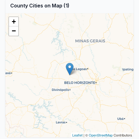
County Cities on Map (1)
+
−
Leaflet
| ©
OpenStreetMap
Contributors