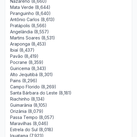
Nazareno (8,660)
Mata Verde (8,644)
Piranguinho (8,640)
Antônio Carlos (8,613)
Pratápolis (8,566)
Angelândia (8,557)
Martins Soares (8,531)
Araponga (8,453)
Ibiaí (8,437)
Pavão (8,419)
Pocrane (8,359)
Guiricema (8,343)
Alto Jequitibá (8,301)
Pains (8,296)
Campo Florido (8,269)
Santa Bárbara do Leste (8,181)
Riachinho (8,134)
Guimarânia (8,105)
Orizânia (8,079)
Passa Tempo (8,057)
Maravilhas (8,046)
Estrela do Sul (8,018)
Iguatama (7,923)