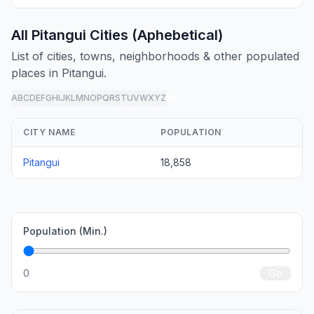
All Pitangui Cities (Aphebetical)
List of cities, towns, neighborhoods & other populated
places in Pitangui.
A
B
C
D
E
F
G
H
I
J
K
L
M
N
O
P
Q
R
S
T
U
V
W
X
Y
Z
all
CITY NAME
POPULATION
Pitangui
18,858
Population (Min.)
0
Go