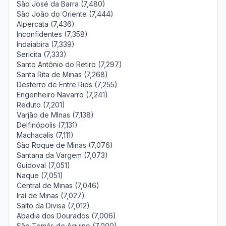
São José da Barra (7,480)
São João do Oriente (7,444)
Alpercata (7,436)
Inconfidentes (7,358)
Indaiabira (7,339)
Sericita (7,333)
Santo Antônio do Retiro (7,297)
Santa Rita de Minas (7,268)
Desterro de Entre Rios (7,255)
Engenheiro Navarro (7,241)
Reduto (7,201)
Varjão de MInas (7,138)
Delfinópolis (7,131)
Machacalis (7,111)
São Roque de Minas (7,076)
Santana da Vargem (7,073)
Guidoval (7,051)
Naque (7,051)
Central de Minas (7,046)
Iraí de Minas (7,027)
Salto da Divisa (7,012)
Abadia dos Dourados (7,006)
São Tomás de Aquino (7,000)