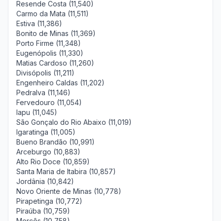
Resende Costa (11,540)
Carmo da Mata (11,511)
Estiva (11,386)
Bonito de Minas (11,369)
Porto Firme (11,348)
Eugenópolis (11,330)
Matias Cardoso (11,260)
Divisópolis (11,211)
Engenheiro Caldas (11,202)
Pedralva (11,146)
Fervedouro (11,054)
Iapu (11,045)
São Gonçalo do Rio Abaixo (11,019)
Igaratinga (11,005)
Bueno Brandão (10,991)
Arceburgo (10,883)
Alto Rio Doce (10,859)
Santa Maria de Itabira (10,857)
Jordânia (10,842)
Novo Oriente de Minas (10,778)
Pirapetinga (10,772)
Piraúba (10,759)
Mercês (10,758)