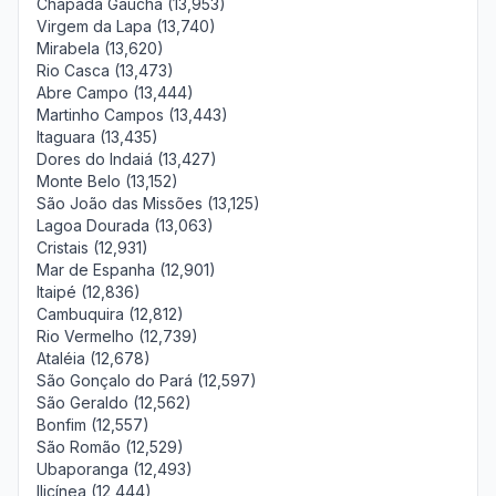
Chapada Gaúcha (13,953)
Virgem da Lapa (13,740)
Mirabela (13,620)
Rio Casca (13,473)
Abre Campo (13,444)
Martinho Campos (13,443)
Itaguara (13,435)
Dores do Indaiá (13,427)
Monte Belo (13,152)
São João das Missões (13,125)
Lagoa Dourada (13,063)
Cristais (12,931)
Mar de Espanha (12,901)
Itaipé (12,836)
Cambuquira (12,812)
Rio Vermelho (12,739)
Ataléia (12,678)
São Gonçalo do Pará (12,597)
São Geraldo (12,562)
Bonfim (12,557)
São Romão (12,529)
Ubaporanga (12,493)
Ilicínea (12,444)