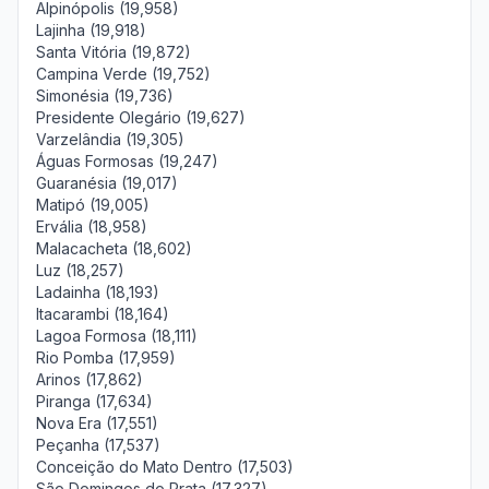
Alpinópolis (19,958)
Lajinha (19,918)
Santa Vitória (19,872)
Campina Verde (19,752)
Simonésia (19,736)
Presidente Olegário (19,627)
Varzelândia (19,305)
Águas Formosas (19,247)
Guaranésia (19,017)
Matipó (19,005)
Ervália (18,958)
Malacacheta (18,602)
Luz (18,257)
Ladainha (18,193)
Itacarambi (18,164)
Lagoa Formosa (18,111)
Rio Pomba (17,959)
Arinos (17,862)
Piranga (17,634)
Nova Era (17,551)
Peçanha (17,537)
Conceição do Mato Dentro (17,503)
São Domingos do Prata (17,327)