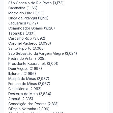
São Gonçalo do Rio Preto (3,173)
Caranaíba (3,166)
Morro do Pilar (3,153)
Onça de Pitangui (3,152)
Jaguaraçu (3,142)
Comendador Gomes (3,120)
Taparuba (3,101)
Cascalho Rico (3,092)
Coronel Pacheco (3,090)
Santo Hipólito (3,065)
São Sebastião da Vargem Alegre (3,024)
Pedra do Anta (3,005)
Presidente Kubitschek (3,001)
Dom Viçoso (2,997)
Ibituruna (2,996)
Maripá de Minas (2,987)
Fortuna de Minas (2,967)
Glaucilândia (2,962)
Desterro do Melo (2,884)
Arapuá (2,835)
Conceição das Pedras (2,813)
Olímpio Noronha (2,809)