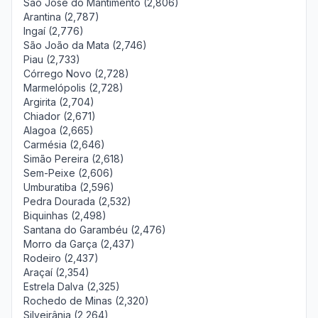
São José do Mantimento (2,806)
Arantina (2,787)
Ingaí (2,776)
São João da Mata (2,746)
Piau (2,733)
Córrego Novo (2,728)
Marmelópolis (2,728)
Argirita (2,704)
Chiador (2,671)
Alagoa (2,665)
Carmésia (2,646)
Simão Pereira (2,618)
Sem-Peixe (2,606)
Umburatiba (2,596)
Pedra Dourada (2,532)
Biquinhas (2,498)
Santana do Garambéu (2,476)
Morro da Garça (2,437)
Rodeiro (2,437)
Araçaí (2,354)
Estrela Dalva (2,325)
Rochedo de Minas (2,320)
Silveirânia (2,264)