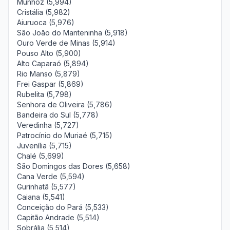
Munhoz (5,994)
Cristália (5,982)
Aiuruoca (5,976)
São João do Manteninha (5,918)
Ouro Verde de Minas (5,914)
Pouso Alto (5,900)
Alto Caparaó (5,894)
Rio Manso (5,879)
Frei Gaspar (5,869)
Rubelita (5,798)
Senhora de Oliveira (5,786)
Bandeira do Sul (5,778)
Veredinha (5,727)
Patrocínio do Muriaé (5,715)
Juvenília (5,715)
Chalé (5,699)
São Domingos das Dores (5,658)
Cana Verde (5,594)
Gurinhatã (5,577)
Caiana (5,541)
Conceição do Pará (5,533)
Capitão Andrade (5,514)
Sobrália (5,514)