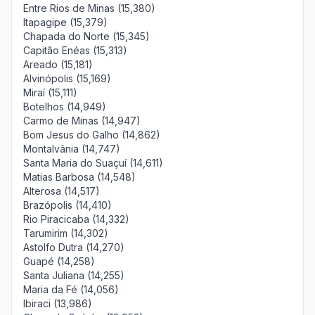
Entre Rios de Minas (15,380)
Itapagipe (15,379)
Chapada do Norte (15,345)
Capitão Enéas (15,313)
Areado (15,181)
Alvinópolis (15,169)
Miraí (15,111)
Botelhos (14,949)
Carmo de Minas (14,947)
Bom Jesus do Galho (14,862)
Montalvânia (14,747)
Santa Maria do Suaçuí (14,611)
Matias Barbosa (14,548)
Alterosa (14,517)
Brazópolis (14,410)
Rio Piracicaba (14,332)
Tarumirim (14,302)
Astolfo Dutra (14,270)
Guapé (14,258)
Santa Juliana (14,255)
Maria da Fé (14,056)
Ibiraci (13,986)