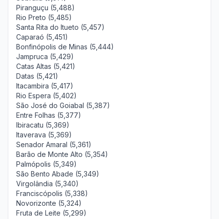
Piranguçu (5,488)
Rio Preto (5,485)
Santa Rita do Itueto (5,457)
Caparaó (5,451)
Bonfinópolis de Minas (5,444)
Jampruca (5,429)
Catas Altas (5,421)
Datas (5,421)
Itacambira (5,417)
Rio Espera (5,402)
São José do Goiabal (5,387)
Entre Folhas (5,377)
Ibiracatu (5,369)
Itaverava (5,369)
Senador Amaral (5,361)
Barão de Monte Alto (5,354)
Palmópolis (5,349)
São Bento Abade (5,349)
Virgolândia (5,340)
Franciscópolis (5,338)
Novorizonte (5,324)
Fruta de Leite (5,299)