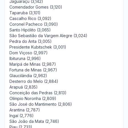
Jaguaraçu (3,142)
Comendador Gomes (3,120)
Taparuba (3,101)
Cascalho Rico (3,092)
Coronel Pacheco (3,090)
Santo Hipólito (3,065)
São Sebastião da Vargem Alegre (3,024)
Pedra do Anta (3,005)
Presidente Kubitschek (3,001)
Dom Viçoso (2,997)
Ibituruna (2,996)
Maripá de Minas (2,987)
Fortuna de Minas (2,967)
Glaucilândia (2,962)
Desterro do Melo (2,884)
Arapuá (2,835)
Conceição das Pedras (2,813)
Olímpio Noronha (2,809)
São José do Mantimento (2,806)
Arantina (2,787)
Ingaí (2,776)
São João da Mata (2,746)
Piau (2,733)