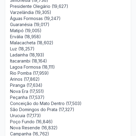
Simonésia (19,736)
Presidente Olegário (19,627)
Varzelândia (19,305)
Águas Formosas (19,247)
Guaranésia (19,017)
Matipó (19,005)
Ervália (18,958)
Malacacheta (18,602)
Luz (18,257)
Ladainha (18,193)
Itacarambi (18,164)
Lagoa Formosa (18,111)
Rio Pomba (17,959)
Arinos (17,862)
Piranga (17,634)
Nova Era (17,551)
Peçanha (17,537)
Conceição do Mato Dentro (17,503)
São Domingos do Prata (17,327)
Urucuia (17,173)
Poço Fundo (16,846)
Nova Resende (16,832)
Campanha (16,762)