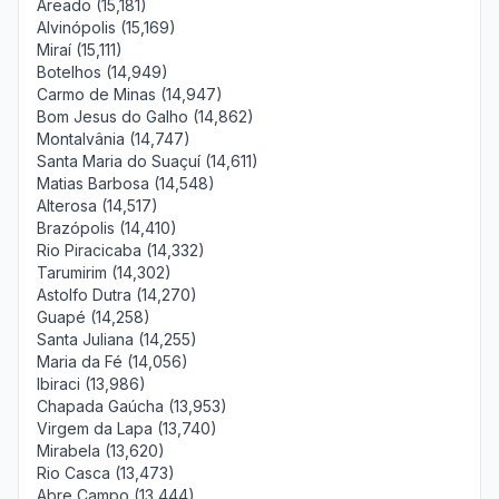
Areado (15,181)
Alvinópolis (15,169)
Miraí (15,111)
Botelhos (14,949)
Carmo de Minas (14,947)
Bom Jesus do Galho (14,862)
Montalvânia (14,747)
Santa Maria do Suaçuí (14,611)
Matias Barbosa (14,548)
Alterosa (14,517)
Brazópolis (14,410)
Rio Piracicaba (14,332)
Tarumirim (14,302)
Astolfo Dutra (14,270)
Guapé (14,258)
Santa Juliana (14,255)
Maria da Fé (14,056)
Ibiraci (13,986)
Chapada Gaúcha (13,953)
Virgem da Lapa (13,740)
Mirabela (13,620)
Rio Casca (13,473)
Abre Campo (13,444)