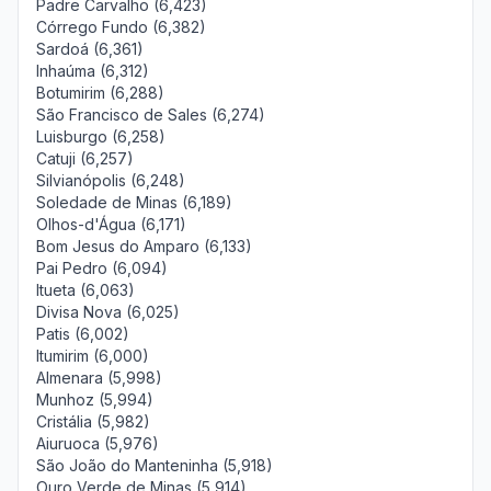
Padre Carvalho (6,423)
Córrego Fundo (6,382)
Sardoá (6,361)
Inhaúma (6,312)
Botumirim (6,288)
São Francisco de Sales (6,274)
Luisburgo (6,258)
Catuji (6,257)
Silvianópolis (6,248)
Soledade de Minas (6,189)
Olhos-d'Água (6,171)
Bom Jesus do Amparo (6,133)
Pai Pedro (6,094)
Itueta (6,063)
Divisa Nova (6,025)
Patis (6,002)
Itumirim (6,000)
Almenara (5,998)
Munhoz (5,994)
Cristália (5,982)
Aiuruoca (5,976)
São João do Manteninha (5,918)
Ouro Verde de Minas (5,914)