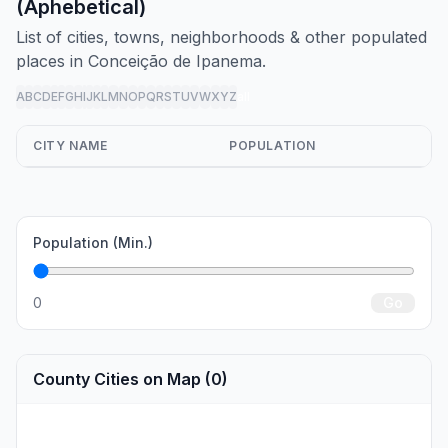
(Aphebetical)
List of cities, towns, neighborhoods & other populated
places in Conceição de Ipanema.
A
B
C
D
E
F
G
H
I
J
K
L
M
N
O
P
Q
R
S
T
U
V
W
X
Y
Z
all
CITY NAME
POPULATION
Population (Min.)
0
Go
County Cities on Map (0)