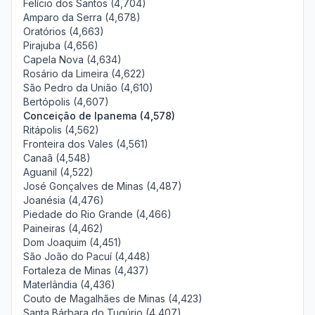
Felício dos Santos (4,704)
Amparo da Serra (4,678)
Oratórios (4,663)
Pirajuba (4,656)
Capela Nova (4,634)
Rosário da Limeira (4,622)
São Pedro da União (4,610)
Bertópolis (4,607)
Conceição de Ipanema (4,578)
Ritápolis (4,562)
Fronteira dos Vales (4,561)
Canaã (4,548)
Aguanil (4,522)
José Gonçalves de Minas (4,487)
Joanésia (4,476)
Piedade do Rio Grande (4,466)
Paineiras (4,462)
Dom Joaquim (4,451)
São João do Pacuí (4,448)
Fortaleza de Minas (4,437)
Materlândia (4,436)
Couto de Magalhães de Minas (4,423)
Santa Bárbara do Tugúrio (4,407)