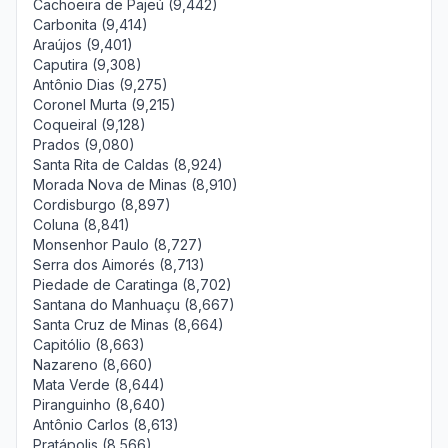
Cachoeira de Pajeú (9,442)
Carbonita (9,414)
Araújos (9,401)
Caputira (9,308)
Antônio Dias (9,275)
Coronel Murta (9,215)
Coqueiral (9,128)
Prados (9,080)
Santa Rita de Caldas (8,924)
Morada Nova de Minas (8,910)
Cordisburgo (8,897)
Coluna (8,841)
Monsenhor Paulo (8,727)
Serra dos Aimorés (8,713)
Piedade de Caratinga (8,702)
Santana do Manhuaçu (8,667)
Santa Cruz de Minas (8,664)
Capitólio (8,663)
Nazareno (8,660)
Mata Verde (8,644)
Piranguinho (8,640)
Antônio Carlos (8,613)
Pratápolis (8,566)