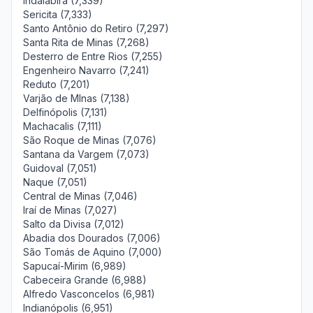
Indaiabira (7,339)
Sericita (7,333)
Santo Antônio do Retiro (7,297)
Santa Rita de Minas (7,268)
Desterro de Entre Rios (7,255)
Engenheiro Navarro (7,241)
Reduto (7,201)
Varjão de MInas (7,138)
Delfinópolis (7,131)
Machacalis (7,111)
São Roque de Minas (7,076)
Santana da Vargem (7,073)
Guidoval (7,051)
Naque (7,051)
Central de Minas (7,046)
Iraí de Minas (7,027)
Salto da Divisa (7,012)
Abadia dos Dourados (7,006)
São Tomás de Aquino (7,000)
Sapucaí-Mirim (6,989)
Cabeceira Grande (6,988)
Alfredo Vasconcelos (6,981)
Indianópolis (6,951)