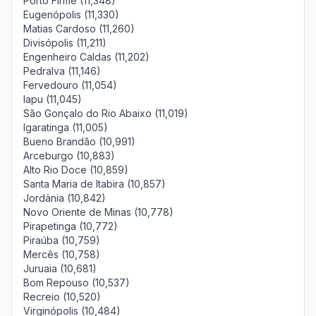
Porto Firme (11,348)
Eugenópolis (11,330)
Matias Cardoso (11,260)
Divisópolis (11,211)
Engenheiro Caldas (11,202)
Pedralva (11,146)
Fervedouro (11,054)
Iapu (11,045)
São Gonçalo do Rio Abaixo (11,019)
Igaratinga (11,005)
Bueno Brandão (10,991)
Arceburgo (10,883)
Alto Rio Doce (10,859)
Santa Maria de Itabira (10,857)
Jordânia (10,842)
Novo Oriente de Minas (10,778)
Pirapetinga (10,772)
Piraúba (10,759)
Mercês (10,758)
Juruaia (10,681)
Bom Repouso (10,537)
Recreio (10,520)
Virginópolis (10,484)