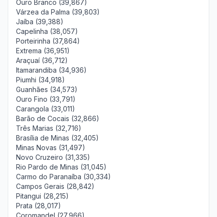
Ouro Branco (39,867)
Várzea da Palma (39,803)
Jaíba (39,388)
Capelinha (38,057)
Porteirinha (37,864)
Extrema (36,951)
Araçuaí (36,712)
Itamarandiba (34,936)
Piumhi (34,918)
Guanhães (34,573)
Ouro Fino (33,791)
Carangola (33,011)
Barão de Cocais (32,866)
Três Marias (32,716)
Brasília de Minas (32,405)
Minas Novas (31,497)
Novo Cruzeiro (31,335)
Rio Pardo de Minas (31,045)
Carmo do Paranaíba (30,334)
Campos Gerais (28,842)
Pitangui (28,215)
Prata (28,017)
Coromandel (27,966)