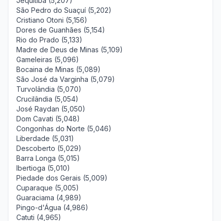
Jequitibá (5,207)
São Pedro do Suaçuí (5,202)
Cristiano Otoni (5,156)
Dores de Guanhães (5,154)
Rio do Prado (5,133)
Madre de Deus de Minas (5,109)
Gameleiras (5,096)
Bocaina de Minas (5,089)
São José da Varginha (5,079)
Turvolândia (5,070)
Crucilândia (5,054)
José Raydan (5,050)
Dom Cavati (5,048)
Congonhas do Norte (5,046)
Liberdade (5,031)
Descoberto (5,029)
Barra Longa (5,015)
Ibertioga (5,010)
Piedade dos Gerais (5,009)
Cuparaque (5,005)
Guaraciama (4,989)
Pingo-d'Água (4,986)
Catuti (4,965)