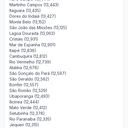
Martinho Campos (13,443)
Itaguara (13,435)
Dores do Indaiá (13,427)
Monte Belo (13,152)
São João das Missões (13,125)
Lagoa Dourada (13,063)
Cristais (12,931)
Mar de Espanha (12,901)
Itaipé (12,836)
Cambuquira (12,812)
Rio Vermelho (12,739)
Ataléia (12,678)
São Gonçalo do Pará (12,597)
São Geraldo (12,562)
Bonfim (12,557)
São Romão (12,529)
Ubaporanga (12,493)
Ilicínea (12,444)
Mato Verde (12,412)
Setubinha (12,378)
Rio Paranaíba (12,335)
Jequeri (12,315)