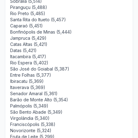
Sobrália (5,514)
Piranguçu (5,488)
Rio Preto (5,485)
Santa Rita do Itueto (5,457)
Caparaó (5,451)
Bonfinópolis de Minas (5,444)
Jampruca (5,429)
Catas Altas (5,421)
Datas (5,421)
Itacambira (5,417)
Rio Espera (5,402)
São José do Goiabal (5,387)
Entre Folhas (5,377)
Ibiracatu (5,369)
Itaverava (5,369)
Senador Amaral (5,361)
Barão de Monte Alto (5,354)
Palmópolis (5,349)
São Bento Abade (5,349)
Virgolândia (5,340)
Franciscópolis (5,338)
Novorizonte (5,324)
Fruta de Leite (5,299)