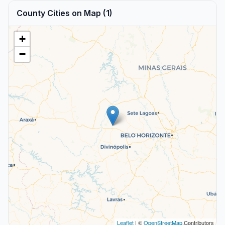
County Cities on Map (1)
+
−
Leaflet
| ©
OpenStreetMap
Contributors