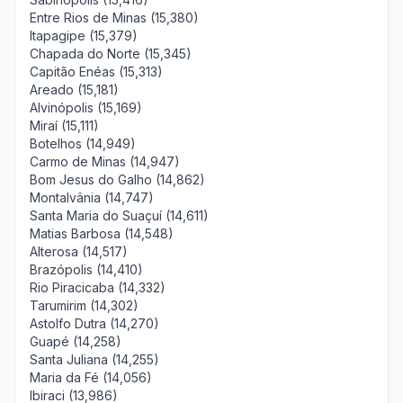
Entre Rios de Minas (15,380)
Itapagipe (15,379)
Chapada do Norte (15,345)
Capitão Enéas (15,313)
Areado (15,181)
Alvinópolis (15,169)
Miraí (15,111)
Botelhos (14,949)
Carmo de Minas (14,947)
Bom Jesus do Galho (14,862)
Montalvânia (14,747)
Santa Maria do Suaçuí (14,611)
Matias Barbosa (14,548)
Alterosa (14,517)
Brazópolis (14,410)
Rio Piracicaba (14,332)
Tarumirim (14,302)
Astolfo Dutra (14,270)
Guapé (14,258)
Santa Juliana (14,255)
Maria da Fé (14,056)
Ibiraci (13,986)