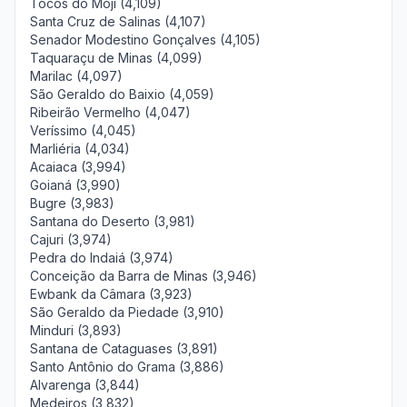
Tocos do Moji (4,109)
Santa Cruz de Salinas (4,107)
Senador Modestino Gonçalves (4,105)
Taquaraçu de Minas (4,099)
Marilac (4,097)
São Geraldo do Baixio (4,059)
Ribeirão Vermelho (4,047)
Veríssimo (4,045)
Marliéria (4,034)
Acaiaca (3,994)
Goianá (3,990)
Bugre (3,983)
Santana do Deserto (3,981)
Cajuri (3,974)
Pedra do Indaiá (3,974)
Conceição da Barra de Minas (3,946)
Ewbank da Câmara (3,923)
São Geraldo da Piedade (3,910)
Minduri (3,893)
Santana de Cataguases (3,891)
Santo Antônio do Grama (3,886)
Alvarenga (3,844)
Medeiros (3,832)