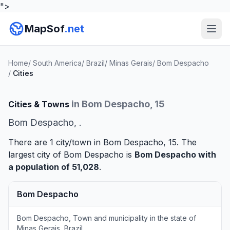
">
MapSof
.net
Home
/
South America
/
Brazil
/
Minas Gerais
/
Bom Despacho
/
Cities
in Bom Despacho, 15
Cities & Towns
Bom Despacho, .
There are 1 city/town in Bom Despacho, 15. The
largest city of Bom Despacho is
Bom Despacho
with
a population of 51,028
.
Bom Despacho
Bom Despacho, Town and municipality in the state of
Minas Gerais, Brazil