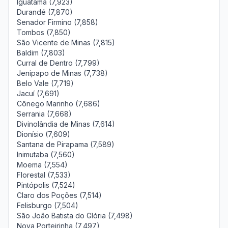
Iguatama (7,923)
Durandé (7,870)
Senador Firmino (7,858)
Tombos (7,850)
São Vicente de Minas (7,815)
Baldim (7,803)
Curral de Dentro (7,799)
Jenipapo de Minas (7,738)
Belo Vale (7,719)
Jacuí (7,691)
Cônego Marinho (7,686)
Serrania (7,668)
Divinolândia de Minas (7,614)
Dionísio (7,609)
Santana de Pirapama (7,589)
Inimutaba (7,560)
Moema (7,554)
Florestal (7,533)
Pintópolis (7,524)
Claro dos Poções (7,514)
Felisburgo (7,504)
São João Batista do Glória (7,498)
Nova Porteirinha (7,497)