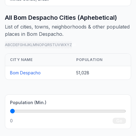
All Bom Despacho Cities (Aphebetical)
List of cities, towns, neighborhoods & other populated
places in Bom Despacho.
A
B
C
D
E
F
G
H
I
J
K
L
M
N
O
P
Q
R
S
T
U
V
W
X
Y
Z
all
CITY NAME
POPULATION
Bom Despacho
51,028
Population (Min.)
0
Go