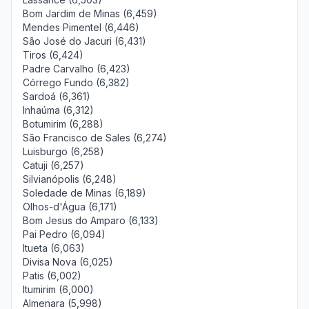
Bom Jardim de Minas (6,459)
Mendes Pimentel (6,446)
São José do Jacuri (6,431)
Tiros (6,424)
Padre Carvalho (6,423)
Córrego Fundo (6,382)
Sardoá (6,361)
Inhaúma (6,312)
Botumirim (6,288)
São Francisco de Sales (6,274)
Luisburgo (6,258)
Catuji (6,257)
Silvianópolis (6,248)
Soledade de Minas (6,189)
Olhos-d'Água (6,171)
Bom Jesus do Amparo (6,133)
Pai Pedro (6,094)
Itueta (6,063)
Divisa Nova (6,025)
Patis (6,002)
Itumirim (6,000)
Almenara (5,998)