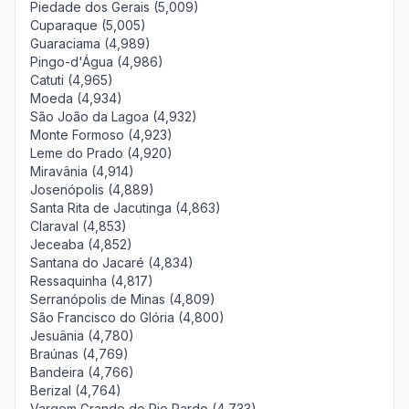
Piedade dos Gerais (5,009)
Cuparaque (5,005)
Guaraciama (4,989)
Pingo-d'Água (4,986)
Catuti (4,965)
Moeda (4,934)
São João da Lagoa (4,932)
Monte Formoso (4,923)
Leme do Prado (4,920)
Miravânia (4,914)
Josenópolis (4,889)
Santa Rita de Jacutinga (4,863)
Claraval (4,853)
Jeceaba (4,852)
Santana do Jacaré (4,834)
Ressaquinha (4,817)
Serranópolis de Minas (4,809)
São Francisco do Glória (4,800)
Jesuânia (4,780)
Braúnas (4,769)
Bandeira (4,766)
Berizal (4,764)
Vargem Grande do Rio Pardo (4,733)