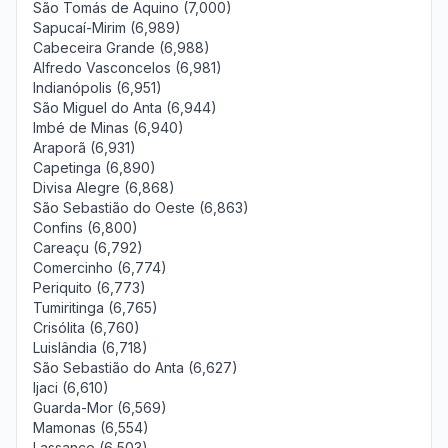
São Tomás de Aquino (7,000)
Sapucaí-Mirim (6,989)
Cabeceira Grande (6,988)
Alfredo Vasconcelos (6,981)
Indianópolis (6,951)
São Miguel do Anta (6,944)
Imbé de Minas (6,940)
Araporã (6,931)
Capetinga (6,890)
Divisa Alegre (6,868)
São Sebastião do Oeste (6,863)
Confins (6,800)
Careaçu (6,792)
Comercinho (6,774)
Periquito (6,773)
Tumiritinga (6,765)
Crisólita (6,760)
Luislândia (6,718)
São Sebastião do Anta (6,627)
Ijaci (6,610)
Guarda-Mor (6,569)
Mamonas (6,554)
Lassance (6,503)