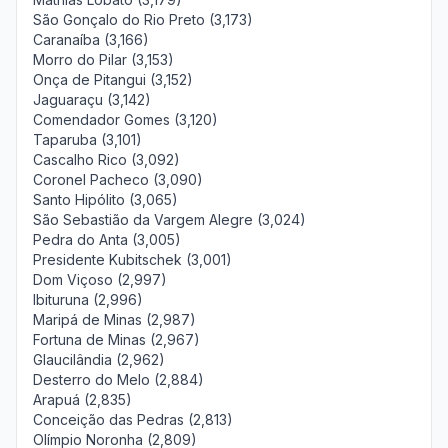
São Gonçalo do Rio Preto (3,173)
Caranaíba (3,166)
Morro do Pilar (3,153)
Onça de Pitangui (3,152)
Jaguaraçu (3,142)
Comendador Gomes (3,120)
Taparuba (3,101)
Cascalho Rico (3,092)
Coronel Pacheco (3,090)
Santo Hipólito (3,065)
São Sebastião da Vargem Alegre (3,024)
Pedra do Anta (3,005)
Presidente Kubitschek (3,001)
Dom Viçoso (2,997)
Ibituruna (2,996)
Maripá de Minas (2,987)
Fortuna de Minas (2,967)
Glaucilândia (2,962)
Desterro do Melo (2,884)
Arapuá (2,835)
Conceição das Pedras (2,813)
Olímpio Noronha (2,809)