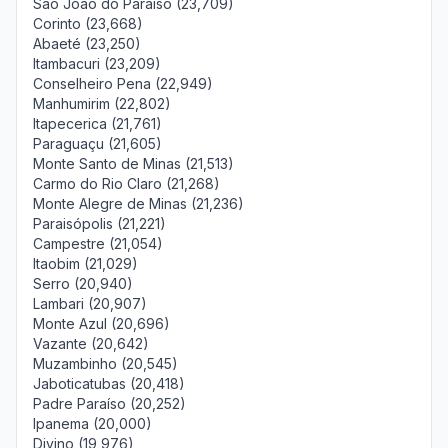
São João do Paraíso (23,709)
Corinto (23,668)
Abaeté (23,250)
Itambacuri (23,209)
Conselheiro Pena (22,949)
Manhumirim (22,802)
Itapecerica (21,761)
Paraguaçu (21,605)
Monte Santo de Minas (21,513)
Carmo do Rio Claro (21,268)
Monte Alegre de Minas (21,236)
Paraisópolis (21,221)
Campestre (21,054)
Itaobim (21,029)
Serro (20,940)
Lambari (20,907)
Monte Azul (20,696)
Vazante (20,642)
Muzambinho (20,545)
Jaboticatubas (20,418)
Padre Paraíso (20,252)
Ipanema (20,000)
Divino (19,976)