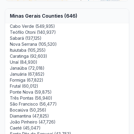
Minas Gerais Counties (646)
Cabo Verde (549,935)
Teófilo Otoni (140,937)
Sabará (137,125)
Nova Serrana (105,520)
Ituiutaba (105,255)
Caratinga (92,603)
Unaí (84,930)
Janaúba (72,018)
Januária (67,852)
Formiga (67,822)
Frutal (60,012)
Ponte Nova (59,875)
Três Pontas (56,940)
São Francisco (56,477)
Bocaiúva (50,256)
Diamantina (47,825)
João Pinheiro (47,726)
Caeté (45,047)
Santa Rita do Sapucaí (43,753)