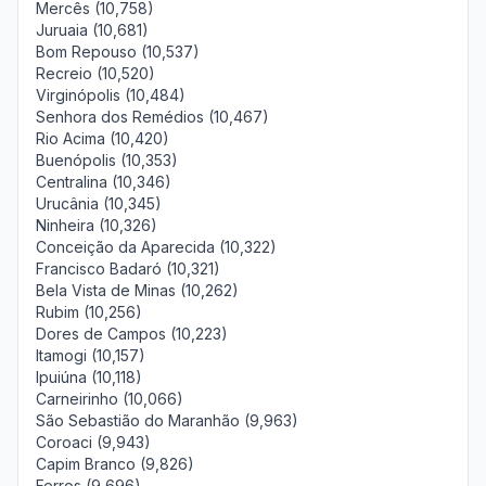
Mercês (10,758)
Juruaia (10,681)
Bom Repouso (10,537)
Recreio (10,520)
Virginópolis (10,484)
Senhora dos Remédios (10,467)
Rio Acima (10,420)
Buenópolis (10,353)
Centralina (10,346)
Urucânia (10,345)
Ninheira (10,326)
Conceição da Aparecida (10,322)
Francisco Badaró (10,321)
Bela Vista de Minas (10,262)
Rubim (10,256)
Dores de Campos (10,223)
Itamogi (10,157)
Ipuiúna (10,118)
Carneirinho (10,066)
São Sebastião do Maranhão (9,963)
Coroaci (9,943)
Capim Branco (9,826)
Ferros (9,696)