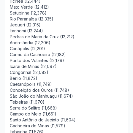
Ilicínea (12,444)
Mato Verde (12,412)
Setubinha (12,378)
Rio Paranaíba (12,335)
Jequeri (12,315)
Itanhomi (12,244)
Pedras de Maria da Cruz (12,212)
Andrelândia (12,206)
Canápolis (12,201)
Carmo da Cachoeira (12,182)
Ponto dos Volantes (12,179)
Icaraí de Minas (12,097)
Congonhal (12,082)
Berilo (11,872)
Caetanópolis (11,749)
Conceição dos Ouros (11,748)
São João do Manhuaçu (11,674)
Teixeiras (11,670)
Serra do Salitre (11,668)
Campo do Meio (11,651)
Santo Antônio do Jacinto (11,604)
Cachoeira de Minas (11,579)
Itabirinha (11,576)