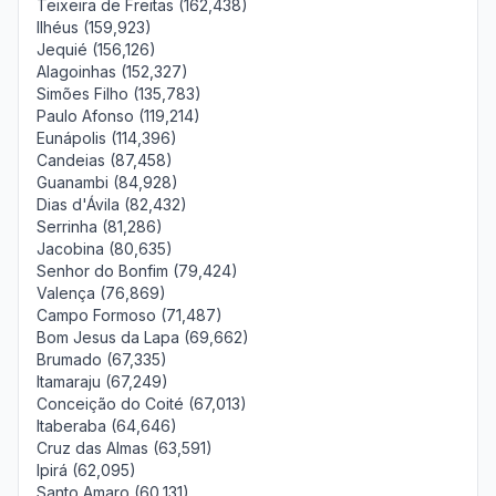
Teixeira de Freitas (162,438)
Ilhéus (159,923)
Jequié (156,126)
Alagoinhas (152,327)
Simões Filho (135,783)
Paulo Afonso (119,214)
Eunápolis (114,396)
Candeias (87,458)
Guanambi (84,928)
Dias d'Ávila (82,432)
Serrinha (81,286)
Jacobina (80,635)
Senhor do Bonfim (79,424)
Valença (76,869)
Campo Formoso (71,487)
Bom Jesus da Lapa (69,662)
Brumado (67,335)
Itamaraju (67,249)
Conceição do Coité (67,013)
Itaberaba (64,646)
Cruz das Almas (63,591)
Ipirá (62,095)
Santo Amaro (60,131)