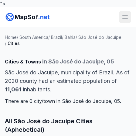
">
MapSof
.net
Home
/
South America
/
Brazil
/
Bahia
/
São José do Jacuípe
/
Cities
in São José do Jacuípe, 05
Cities & Towns
São José do Jacuípe, municipality of Brazil. As of
2020 county had an estimated population of
11,061
inhabitants.
There are 0 city/town in São José do Jacuípe, 05.
All São José do Jacuípe Cities
(Aphebetical)