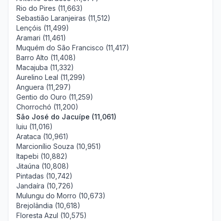
Rio do Pires (11,663)
Sebastião Laranjeiras (11,512)
Lençóis (11,499)
Aramari (11,461)
Muquém do São Francisco (11,417)
Barro Alto (11,408)
Macajuba (11,332)
Aurelino Leal (11,299)
Anguera (11,297)
Gentio do Ouro (11,259)
Chorrochó (11,200)
São José do Jacuípe (11,061)
Iuiu (11,016)
Arataca (10,961)
Marcionílio Souza (10,951)
Itapebi (10,882)
Jitaúna (10,808)
Pintadas (10,742)
Jandaíra (10,726)
Mulungu do Morro (10,673)
Brejolândia (10,618)
Floresta Azul (10,575)