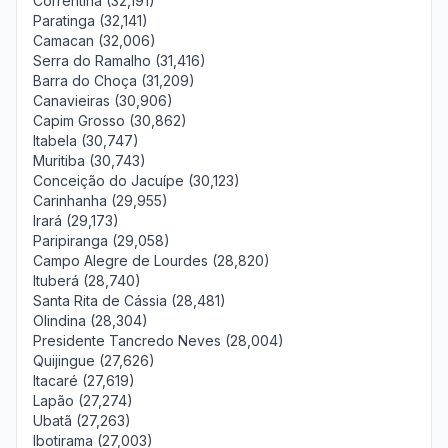
Correntina (32,191)
Paratinga (32,141)
Camacan (32,006)
Serra do Ramalho (31,416)
Barra do Choça (31,209)
Canavieiras (30,906)
Capim Grosso (30,862)
Itabela (30,747)
Muritiba (30,743)
Conceição do Jacuípe (30,123)
Carinhanha (29,955)
Irará (29,173)
Paripiranga (29,058)
Campo Alegre de Lourdes (28,820)
Ituberá (28,740)
Santa Rita de Cássia (28,481)
Olindina (28,304)
Presidente Tancredo Neves (28,004)
Quijingue (27,626)
Itacaré (27,619)
Lapão (27,274)
Ubatã (27,263)
Ibotirama (27,003)