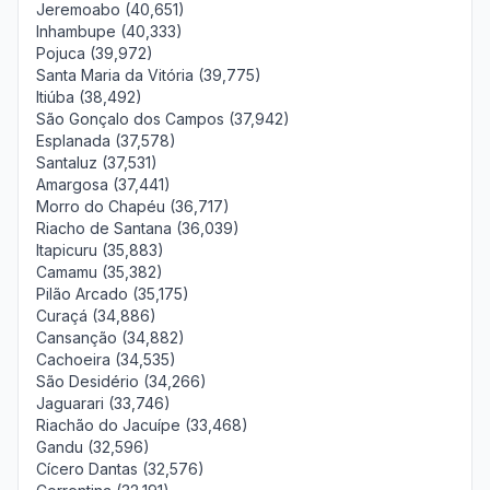
Jeremoabo (40,651)
Inhambupe (40,333)
Pojuca (39,972)
Santa Maria da Vitória (39,775)
Itiúba (38,492)
São Gonçalo dos Campos (37,942)
Esplanada (37,578)
Santaluz (37,531)
Amargosa (37,441)
Morro do Chapéu (36,717)
Riacho de Santana (36,039)
Itapicuru (35,883)
Camamu (35,382)
Pilão Arcado (35,175)
Curaçá (34,886)
Cansanção (34,882)
Cachoeira (34,535)
São Desidério (34,266)
Jaguarari (33,746)
Riachão do Jacuípe (33,468)
Gandu (32,596)
Cícero Dantas (32,576)