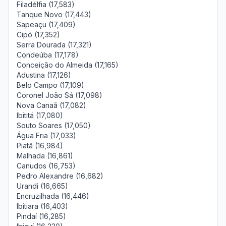
Filadélfia (17,583)
Tanque Novo (17,443)
Sapeaçu (17,409)
Cipó (17,352)
Serra Dourada (17,321)
Condeúba (17,178)
Conceição do Almeida (17,165)
Adustina (17,126)
Belo Campo (17,109)
Coronel João Sá (17,098)
Nova Canaã (17,082)
Ibititá (17,080)
Souto Soares (17,050)
Água Fria (17,033)
Piatã (16,984)
Malhada (16,861)
Canudos (16,753)
Pedro Alexandre (16,682)
Urandi (16,665)
Encruzilhada (16,446)
Ibitiara (16,403)
Pindaí (16,285)