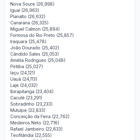
Nova Soure (26,998)
Iguaí (26,963)
Planalto (26,632)
Canarana (26,325)
Miguel Calmon (25,894)
Formosa do Rio Preto (25,857)
Iraquara (25,478)
João Dourado (25,402)
Cândido Sales (25,053)
Amélia Rodrigues (25,048)
Piritiba (25,027)
Iaçu (24,121)
Uauá (24,113)
Laje (24,032)
Ibirapitanga (23,404)
Caculé (23,291)
Sobradinho (23,233)
Mutuípe (22,833)
Conceição da Feira (22,762)
Medeiros Neto (22,716)
Rafael Jambeiro (22,633)
Teofilândia (22,555)