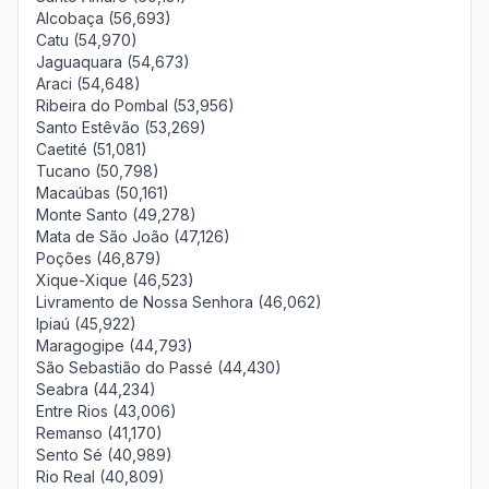
Alcobaça (56,693)
Catu (54,970)
Jaguaquara (54,673)
Araci (54,648)
Ribeira do Pombal (53,956)
Santo Estêvão (53,269)
Caetité (51,081)
Tucano (50,798)
Macaúbas (50,161)
Monte Santo (49,278)
Mata de São João (47,126)
Poções (46,879)
Xique-Xique (46,523)
Livramento de Nossa Senhora (46,062)
Ipiaú (45,922)
Maragogipe (44,793)
São Sebastião do Passé (44,430)
Seabra (44,234)
Entre Rios (43,006)
Remanso (41,170)
Sento Sé (40,989)
Rio Real (40,809)