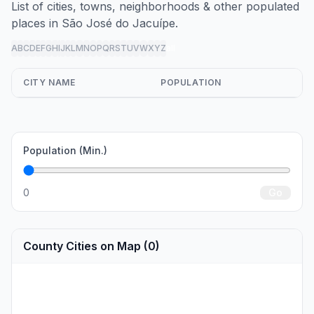
List of cities, towns, neighborhoods & other populated
places in São José do Jacuípe.
A
B
C
D
E
F
G
H
I
J
K
L
M
N
O
P
Q
R
S
T
U
V
W
X
Y
Z
all
CITY NAME
POPULATION
Population (Min.)
0
Go
County Cities on Map (0)