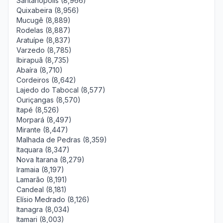
Santanópolis (8,966)
Quixabeira (8,956)
Mucugê (8,889)
Rodelas (8,887)
Aratuípe (8,837)
Varzedo (8,785)
Ibirapuã (8,735)
Abaíra (8,710)
Cordeiros (8,642)
Lajedo do Tabocal (8,577)
Ouriçangas (8,570)
Itapé (8,526)
Morpará (8,497)
Mirante (8,447)
Malhada de Pedras (8,359)
Itaquara (8,347)
Nova Itarana (8,279)
Iramaia (8,197)
Lamarão (8,191)
Candeal (8,181)
Elísio Medrado (8,126)
Itanagra (8,034)
Itamari (8,003)