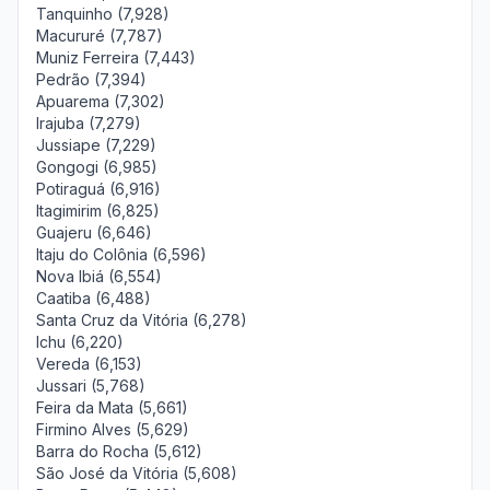
Tanquinho (7,928)
Macururé (7,787)
Muniz Ferreira (7,443)
Pedrão (7,394)
Apuarema (7,302)
Irajuba (7,279)
Jussiape (7,229)
Gongogi (6,985)
Potiraguá (6,916)
Itagimirim (6,825)
Guajeru (6,646)
Itaju do Colônia (6,596)
Nova Ibiá (6,554)
Caatiba (6,488)
Santa Cruz da Vitória (6,278)
Ichu (6,220)
Vereda (6,153)
Jussari (5,768)
Feira da Mata (5,661)
Firmino Alves (5,629)
Barra do Rocha (5,612)
São José da Vitória (5,608)