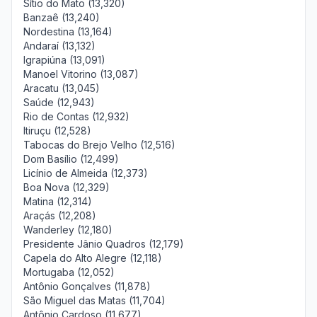
Sítio do Mato (13,320)
Banzaê (13,240)
Nordestina (13,164)
Andaraí (13,132)
Igrapiúna (13,091)
Manoel Vitorino (13,087)
Aracatu (13,045)
Saúde (12,943)
Rio de Contas (12,932)
Itiruçu (12,528)
Tabocas do Brejo Velho (12,516)
Dom Basílio (12,499)
Licínio de Almeida (12,373)
Boa Nova (12,329)
Matina (12,314)
Araçás (12,208)
Wanderley (12,180)
Presidente Jânio Quadros (12,179)
Capela do Alto Alegre (12,118)
Mortugaba (12,052)
Antônio Gonçalves (11,878)
São Miguel das Matas (11,704)
Antônio Cardoso (11,677)