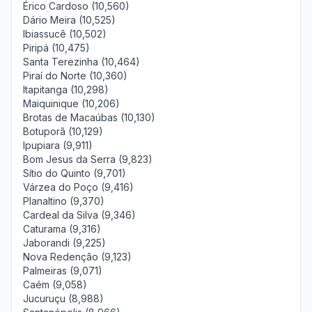
Érico Cardoso (10,560)
Dário Meira (10,525)
Ibiassucê (10,502)
Piripá (10,475)
Santa Terezinha (10,464)
Piraí do Norte (10,360)
Itapitanga (10,298)
Maiquinique (10,206)
Brotas de Macaúbas (10,130)
Botuporã (10,129)
Ipupiara (9,911)
Bom Jesus da Serra (9,823)
Sítio do Quinto (9,701)
Várzea do Poço (9,416)
Planaltino (9,370)
Cardeal da Silva (9,346)
Caturama (9,316)
Jaborandi (9,225)
Nova Redenção (9,123)
Palmeiras (9,071)
Caém (9,058)
Jucuruçu (8,988)