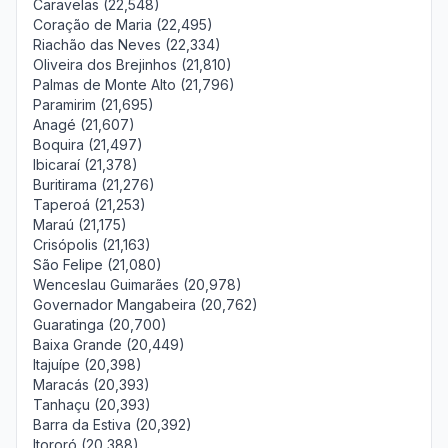
Caravelas (22,548)
Coração de Maria (22,495)
Riachão das Neves (22,334)
Oliveira dos Brejinhos (21,810)
Palmas de Monte Alto (21,796)
Paramirim (21,695)
Anagé (21,607)
Boquira (21,497)
Ibicaraí (21,378)
Buritirama (21,276)
Taperoá (21,253)
Maraú (21,175)
Crisópolis (21,163)
São Felipe (21,080)
Wenceslau Guimarães (20,978)
Governador Mangabeira (20,762)
Guaratinga (20,700)
Baixa Grande (20,449)
Itajuípe (20,398)
Maracás (20,393)
Tanhaçu (20,393)
Barra da Estiva (20,392)
Itororó (20,388)