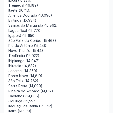
Ibicuí (16,230)
Tremedal (16,189)
Itaeté (16,110)
América Dourada (16,090)
Biritinga (15,984)
Salinas da Margarida (15,862)
Lagoa Real (15,770)
Igaporã (15,650)
São Félix do Coribe (15,468)
Rio do Antônio (15,448)
Novo Triunfo (15,443)
Teolândia (15,022)
Ibipitanga (14,947)
Ibirataia (14,882)
Jacaraci (14,850)
Ponto Novo (14,819)
São Félix (14,762)
Serra Preta (14,699)
Ribeira do Amparo (14,612)
Caetanos (14,608)
Jiquiriçá (14,557)
Itaguaçu da Bahia (14,542)
Itatim (14,539)