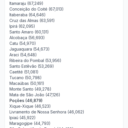
Itamaraju (67,249)
Conceição do Coité (67,013)
Itaberaba (64,646)
Cruz das Almas (63,591)
Ipirá (62,095)
Santo Amaro (60,131)
Alcobaça (56,693)
Catu (54,970)
Jaguaquara (54,673)
Araci (54,648)
Ribeira do Pombal (53,956)
Santo Estêvão (53,269)
Caetité (51,081)
Tucano (50,798)
Macaúbas (50,161)
Monte Santo (49,278)
Mata de São João (47,126)
Poções (46,879)
Xique-Xique (46,523)
Livramento de Nossa Senhora (46,062)
Ipiaú (45,922)
Maragogipe (44,793)