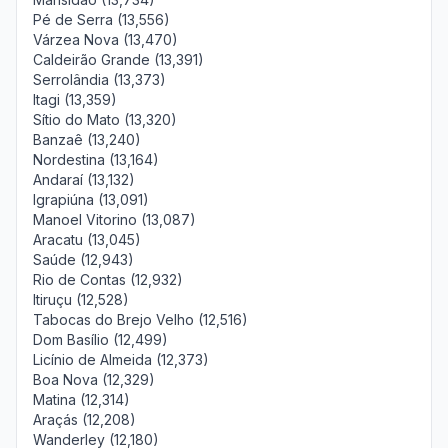
Pé de Serra (13,556)
Várzea Nova (13,470)
Caldeirão Grande (13,391)
Serrolândia (13,373)
Itagi (13,359)
Sítio do Mato (13,320)
Banzaê (13,240)
Nordestina (13,164)
Andaraí (13,132)
Igrapiúna (13,091)
Manoel Vitorino (13,087)
Aracatu (13,045)
Saúde (12,943)
Rio de Contas (12,932)
Itiruçu (12,528)
Tabocas do Brejo Velho (12,516)
Dom Basílio (12,499)
Licínio de Almeida (12,373)
Boa Nova (12,329)
Matina (12,314)
Araçás (12,208)
Wanderley (12,180)