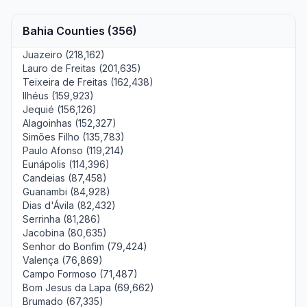
Bahia Counties (356)
Juazeiro (218,162)
Lauro de Freitas (201,635)
Teixeira de Freitas (162,438)
Ilhéus (159,923)
Jequié (156,126)
Alagoinhas (152,327)
Simões Filho (135,783)
Paulo Afonso (119,214)
Eunápolis (114,396)
Candeias (87,458)
Guanambi (84,928)
Dias d'Ávila (82,432)
Serrinha (81,286)
Jacobina (80,635)
Senhor do Bonfim (79,424)
Valença (76,869)
Campo Formoso (71,487)
Bom Jesus da Lapa (69,662)
Brumado (67,335)