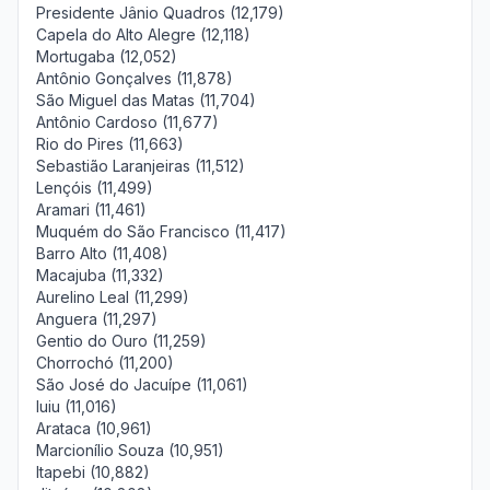
Presidente Jânio Quadros (12,179)
Capela do Alto Alegre (12,118)
Mortugaba (12,052)
Antônio Gonçalves (11,878)
São Miguel das Matas (11,704)
Antônio Cardoso (11,677)
Rio do Pires (11,663)
Sebastião Laranjeiras (11,512)
Lençóis (11,499)
Aramari (11,461)
Muquém do São Francisco (11,417)
Barro Alto (11,408)
Macajuba (11,332)
Aurelino Leal (11,299)
Anguera (11,297)
Gentio do Ouro (11,259)
Chorrochó (11,200)
São José do Jacuípe (11,061)
Iuiu (11,016)
Arataca (10,961)
Marcionílio Souza (10,951)
Itapebi (10,882)