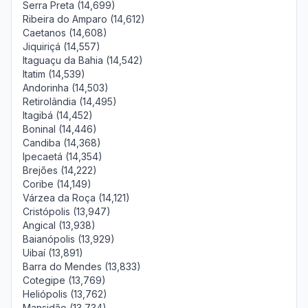
Serra Preta (14,699)
Ribeira do Amparo (14,612)
Caetanos (14,608)
Jiquiriçá (14,557)
Itaguaçu da Bahia (14,542)
Itatim (14,539)
Andorinha (14,503)
Retirolândia (14,495)
Itagibá (14,452)
Boninal (14,446)
Candiba (14,368)
Ipecaetá (14,354)
Brejões (14,222)
Coribe (14,149)
Várzea da Roça (14,121)
Cristópolis (13,947)
Angical (13,938)
Baianópolis (13,929)
Uibaí (13,891)
Barra do Mendes (13,833)
Cotegipe (13,769)
Heliópolis (13,762)
Mansidão (13,734)