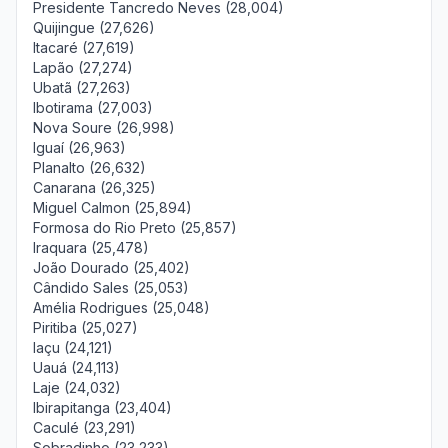
Presidente Tancredo Neves (28,004)
Quijingue (27,626)
Itacaré (27,619)
Lapão (27,274)
Ubatã (27,263)
Ibotirama (27,003)
Nova Soure (26,998)
Iguaí (26,963)
Planalto (26,632)
Canarana (26,325)
Miguel Calmon (25,894)
Formosa do Rio Preto (25,857)
Iraquara (25,478)
João Dourado (25,402)
Cândido Sales (25,053)
Amélia Rodrigues (25,048)
Piritiba (25,027)
Iaçu (24,121)
Uauá (24,113)
Laje (24,032)
Ibirapitanga (23,404)
Caculé (23,291)
Sobradinho (23,233)