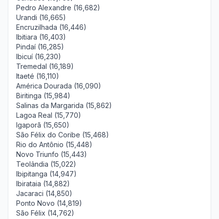
Pedro Alexandre (16,682)
Urandi (16,665)
Encruzilhada (16,446)
Ibitiara (16,403)
Pindaí (16,285)
Ibicuí (16,230)
Tremedal (16,189)
Itaeté (16,110)
América Dourada (16,090)
Biritinga (15,984)
Salinas da Margarida (15,862)
Lagoa Real (15,770)
Igaporã (15,650)
São Félix do Coribe (15,468)
Rio do Antônio (15,448)
Novo Triunfo (15,443)
Teolândia (15,022)
Ibipitanga (14,947)
Ibirataia (14,882)
Jacaraci (14,850)
Ponto Novo (14,819)
São Félix (14,762)