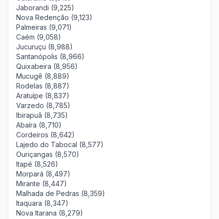
Jaborandi (9,225)
Nova Redenção (9,123)
Palmeiras (9,071)
Caém (9,058)
Jucuruçu (8,988)
Santanópolis (8,966)
Quixabeira (8,956)
Mucugê (8,889)
Rodelas (8,887)
Aratuípe (8,837)
Varzedo (8,785)
Ibirapuã (8,735)
Abaíra (8,710)
Cordeiros (8,642)
Lajedo do Tabocal (8,577)
Ouriçangas (8,570)
Itapé (8,526)
Morpará (8,497)
Mirante (8,447)
Malhada de Pedras (8,359)
Itaquara (8,347)
Nova Itarana (8,279)