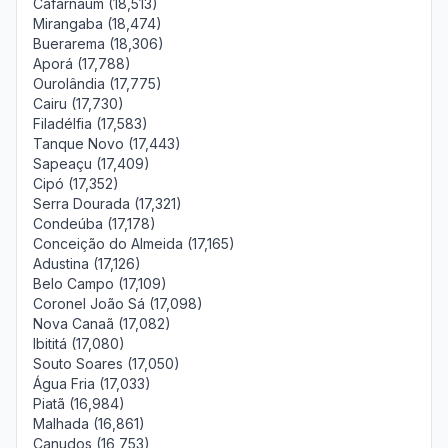
Cafarnaum (18,513)
Mirangaba (18,474)
Buerarema (18,306)
Aporá (17,788)
Ourolândia (17,775)
Cairu (17,730)
Filadélfia (17,583)
Tanque Novo (17,443)
Sapeaçu (17,409)
Cipó (17,352)
Serra Dourada (17,321)
Condeúba (17,178)
Conceição do Almeida (17,165)
Adustina (17,126)
Belo Campo (17,109)
Coronel João Sá (17,098)
Nova Canaã (17,082)
Ibititá (17,080)
Souto Soares (17,050)
Água Fria (17,033)
Piatã (16,984)
Malhada (16,861)
Canudos (16,753)