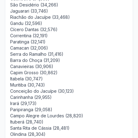
São Desidério (34,266)
Jaguarari (33,746)
Riachão do Jacuípe (33,468)
Gandu (32,596)
Cícero Dantas (32,576)
Correntina (32,191)
Paratinga (32,141)
Camacan (32,006)
Serra do Ramalho (31,416)
Barra do Choça (31,209)
Canavieiras (30,906)
Capim Grosso (30,862)
Itabela (30,747)
Muritiba (30,743)
Conceição do Jacuípe (30,123)
Carinhanha (29,955)
Irará (29,173)
Paripiranga (29,058)
Campo Alegre de Lourdes (28,820)
Ituberá (28,740)
Santa Rita de Cássia (28,481)
Olindina (28,304)