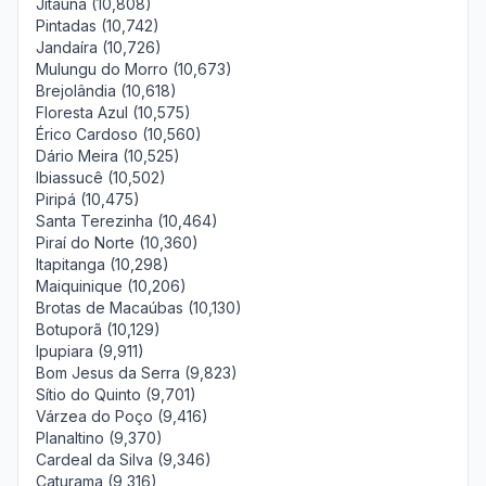
Jitaúna (10,808)
Pintadas (10,742)
Jandaíra (10,726)
Mulungu do Morro (10,673)
Brejolândia (10,618)
Floresta Azul (10,575)
Érico Cardoso (10,560)
Dário Meira (10,525)
Ibiassucê (10,502)
Piripá (10,475)
Santa Terezinha (10,464)
Piraí do Norte (10,360)
Itapitanga (10,298)
Maiquinique (10,206)
Brotas de Macaúbas (10,130)
Botuporã (10,129)
Ipupiara (9,911)
Bom Jesus da Serra (9,823)
Sítio do Quinto (9,701)
Várzea do Poço (9,416)
Planaltino (9,370)
Cardeal da Silva (9,346)
Caturama (9,316)