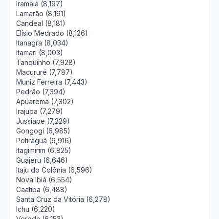
Iramaia (8,197)
Lamarão (8,191)
Candeal (8,181)
Elísio Medrado (8,126)
Itanagra (8,034)
Itamari (8,003)
Tanquinho (7,928)
Macururé (7,787)
Muniz Ferreira (7,443)
Pedrão (7,394)
Apuarema (7,302)
Irajuba (7,279)
Jussiape (7,229)
Gongogi (6,985)
Potiraguá (6,916)
Itagimirim (6,825)
Guajeru (6,646)
Itaju do Colônia (6,596)
Nova Ibiá (6,554)
Caatiba (6,488)
Santa Cruz da Vitória (6,278)
Ichu (6,220)
Vereda (6,153)