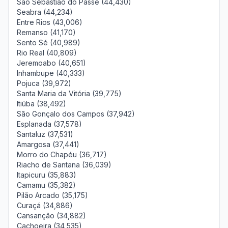
São Sebastião do Passé (44,430)
Seabra (44,234)
Entre Rios (43,006)
Remanso (41,170)
Sento Sé (40,989)
Rio Real (40,809)
Jeremoabo (40,651)
Inhambupe (40,333)
Pojuca (39,972)
Santa Maria da Vitória (39,775)
Itiúba (38,492)
São Gonçalo dos Campos (37,942)
Esplanada (37,578)
Santaluz (37,531)
Amargosa (37,441)
Morro do Chapéu (36,717)
Riacho de Santana (36,039)
Itapicuru (35,883)
Camamu (35,382)
Pilão Arcado (35,175)
Curaçá (34,886)
Cansanção (34,882)
Cachoeira (34,535)