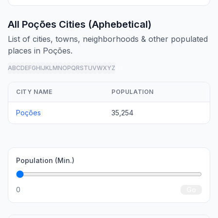
All Poções Cities (Aphebetical)
List of cities, towns, neighborhoods & other populated
places in Poções.
A
B
C
D
E
F
G
H
I
J
K
L
M
N
O
P
Q
R
S
T
U
V
W
X
Y
Z
all
CITY NAME
POPULATION
Poções
35,254
Population (Min.)
0
Go