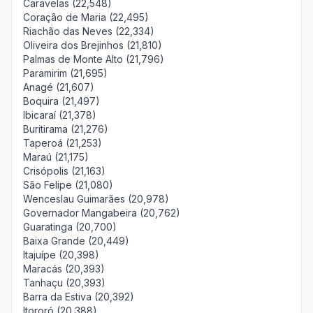
Caravelas (22,548)
Coração de Maria (22,495)
Riachão das Neves (22,334)
Oliveira dos Brejinhos (21,810)
Palmas de Monte Alto (21,796)
Paramirim (21,695)
Anagé (21,607)
Boquira (21,497)
Ibicaraí (21,378)
Buritirama (21,276)
Taperoá (21,253)
Maraú (21,175)
Crisópolis (21,163)
São Felipe (21,080)
Wenceslau Guimarães (20,978)
Governador Mangabeira (20,762)
Guaratinga (20,700)
Baixa Grande (20,449)
Itajuípe (20,398)
Maracás (20,393)
Tanhaçu (20,393)
Barra da Estiva (20,392)
Itororó (20,388)