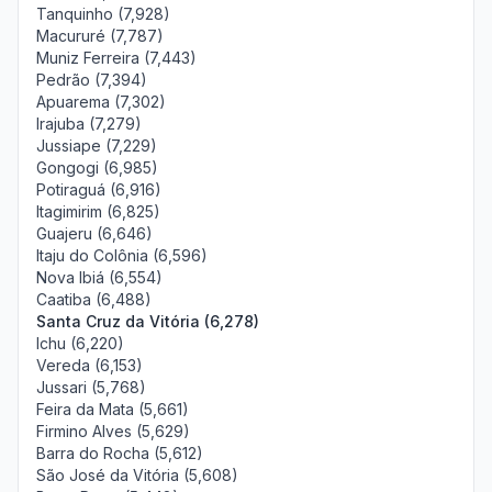
Tanquinho (7,928)
Macururé (7,787)
Muniz Ferreira (7,443)
Pedrão (7,394)
Apuarema (7,302)
Irajuba (7,279)
Jussiape (7,229)
Gongogi (6,985)
Potiraguá (6,916)
Itagimirim (6,825)
Guajeru (6,646)
Itaju do Colônia (6,596)
Nova Ibiá (6,554)
Caatiba (6,488)
Santa Cruz da Vitória (6,278)
Ichu (6,220)
Vereda (6,153)
Jussari (5,768)
Feira da Mata (5,661)
Firmino Alves (5,629)
Barra do Rocha (5,612)
São José da Vitória (5,608)