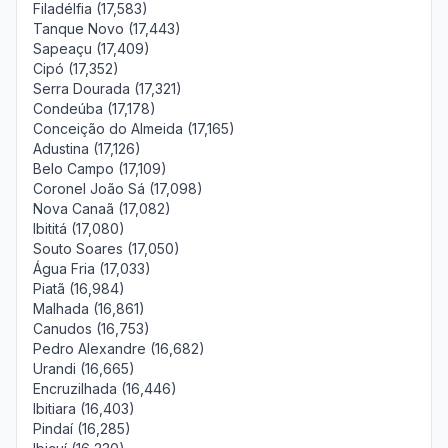
Filadélfia (17,583)
Tanque Novo (17,443)
Sapeaçu (17,409)
Cipó (17,352)
Serra Dourada (17,321)
Condeúba (17,178)
Conceição do Almeida (17,165)
Adustina (17,126)
Belo Campo (17,109)
Coronel João Sá (17,098)
Nova Canaã (17,082)
Ibititá (17,080)
Souto Soares (17,050)
Água Fria (17,033)
Piatã (16,984)
Malhada (16,861)
Canudos (16,753)
Pedro Alexandre (16,682)
Urandi (16,665)
Encruzilhada (16,446)
Ibitiara (16,403)
Pindaí (16,285)