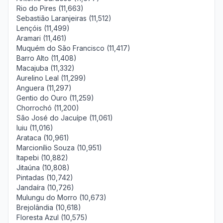
Rio do Pires (11,663)
Sebastião Laranjeiras (11,512)
Lençóis (11,499)
Aramari (11,461)
Muquém do São Francisco (11,417)
Barro Alto (11,408)
Macajuba (11,332)
Aurelino Leal (11,299)
Anguera (11,297)
Gentio do Ouro (11,259)
Chorrochó (11,200)
São José do Jacuípe (11,061)
Iuiu (11,016)
Arataca (10,961)
Marcionílio Souza (10,951)
Itapebi (10,882)
Jitaúna (10,808)
Pintadas (10,742)
Jandaíra (10,726)
Mulungu do Morro (10,673)
Brejolândia (10,618)
Floresta Azul (10,575)