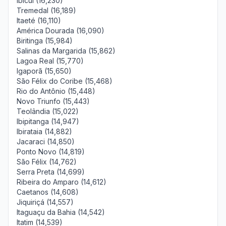
Ibicuí (16,230)
Tremedal (16,189)
Itaeté (16,110)
América Dourada (16,090)
Biritinga (15,984)
Salinas da Margarida (15,862)
Lagoa Real (15,770)
Igaporã (15,650)
São Félix do Coribe (15,468)
Rio do Antônio (15,448)
Novo Triunfo (15,443)
Teolândia (15,022)
Ibipitanga (14,947)
Ibirataia (14,882)
Jacaraci (14,850)
Ponto Novo (14,819)
São Félix (14,762)
Serra Preta (14,699)
Ribeira do Amparo (14,612)
Caetanos (14,608)
Jiquiriçá (14,557)
Itaguaçu da Bahia (14,542)
Itatim (14,539)