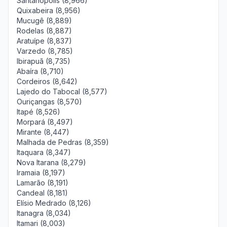
Santanópolis (8,966)
Quixabeira (8,956)
Mucugê (8,889)
Rodelas (8,887)
Aratuípe (8,837)
Varzedo (8,785)
Ibirapuã (8,735)
Abaíra (8,710)
Cordeiros (8,642)
Lajedo do Tabocal (8,577)
Ouriçangas (8,570)
Itapé (8,526)
Morpará (8,497)
Mirante (8,447)
Malhada de Pedras (8,359)
Itaquara (8,347)
Nova Itarana (8,279)
Iramaia (8,197)
Lamarão (8,191)
Candeal (8,181)
Elísio Medrado (8,126)
Itanagra (8,034)
Itamari (8,003)