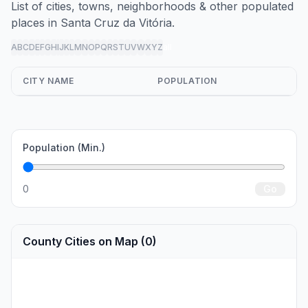
List of cities, towns, neighborhoods & other populated
places in Santa Cruz da Vitória.
A
B
C
D
E
F
G
H
I
J
K
L
M
N
O
P
Q
R
S
T
U
V
W
X
Y
Z
all
CITY NAME
POPULATION
Population (Min.)
0
Go
County Cities on Map (0)