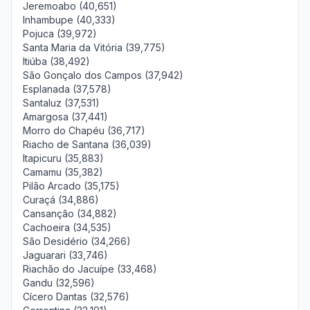
Jeremoabo (40,651)
Inhambupe (40,333)
Pojuca (39,972)
Santa Maria da Vitória (39,775)
Itiúba (38,492)
São Gonçalo dos Campos (37,942)
Esplanada (37,578)
Santaluz (37,531)
Amargosa (37,441)
Morro do Chapéu (36,717)
Riacho de Santana (36,039)
Itapicuru (35,883)
Camamu (35,382)
Pilão Arcado (35,175)
Curaçá (34,886)
Cansanção (34,882)
Cachoeira (34,535)
São Desidério (34,266)
Jaguarari (33,746)
Riachão do Jacuípe (33,468)
Gandu (32,596)
Cícero Dantas (32,576)