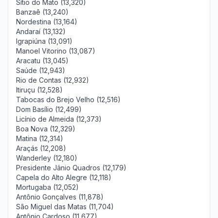
Sítio do Mato (13,320)
Banzaê (13,240)
Nordestina (13,164)
Andaraí (13,132)
Igrapiúna (13,091)
Manoel Vitorino (13,087)
Aracatu (13,045)
Saúde (12,943)
Rio de Contas (12,932)
Itiruçu (12,528)
Tabocas do Brejo Velho (12,516)
Dom Basílio (12,499)
Licínio de Almeida (12,373)
Boa Nova (12,329)
Matina (12,314)
Araçás (12,208)
Wanderley (12,180)
Presidente Jânio Quadros (12,179)
Capela do Alto Alegre (12,118)
Mortugaba (12,052)
Antônio Gonçalves (11,878)
São Miguel das Matas (11,704)
Antônio Cardoso (11,677)