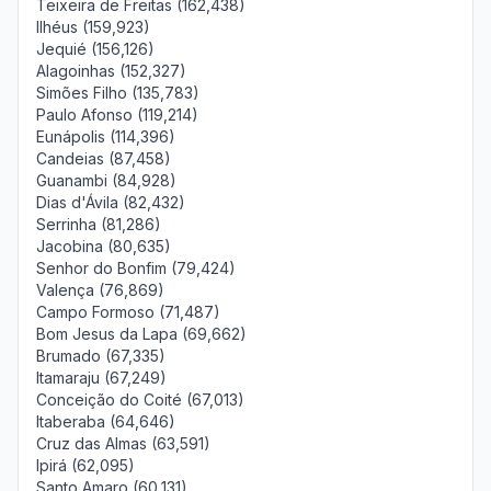
Teixeira de Freitas (162,438)
Ilhéus (159,923)
Jequié (156,126)
Alagoinhas (152,327)
Simões Filho (135,783)
Paulo Afonso (119,214)
Eunápolis (114,396)
Candeias (87,458)
Guanambi (84,928)
Dias d'Ávila (82,432)
Serrinha (81,286)
Jacobina (80,635)
Senhor do Bonfim (79,424)
Valença (76,869)
Campo Formoso (71,487)
Bom Jesus da Lapa (69,662)
Brumado (67,335)
Itamaraju (67,249)
Conceição do Coité (67,013)
Itaberaba (64,646)
Cruz das Almas (63,591)
Ipirá (62,095)
Santo Amaro (60,131)