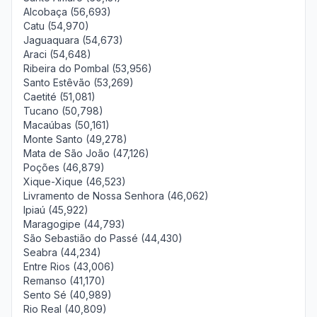
Alcobaça (56,693)
Catu (54,970)
Jaguaquara (54,673)
Araci (54,648)
Ribeira do Pombal (53,956)
Santo Estêvão (53,269)
Caetité (51,081)
Tucano (50,798)
Macaúbas (50,161)
Monte Santo (49,278)
Mata de São João (47,126)
Poções (46,879)
Xique-Xique (46,523)
Livramento de Nossa Senhora (46,062)
Ipiaú (45,922)
Maragogipe (44,793)
São Sebastião do Passé (44,430)
Seabra (44,234)
Entre Rios (43,006)
Remanso (41,170)
Sento Sé (40,989)
Rio Real (40,809)