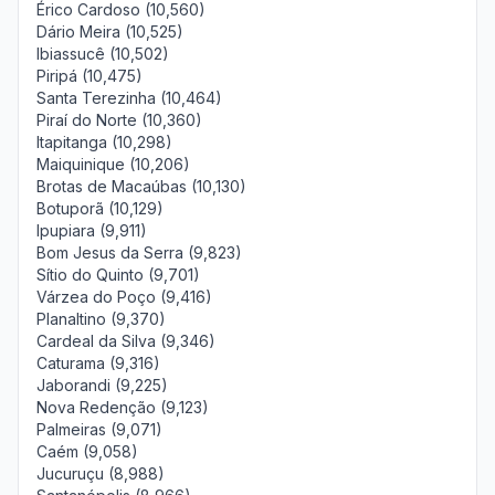
Érico Cardoso (10,560)
Dário Meira (10,525)
Ibiassucê (10,502)
Piripá (10,475)
Santa Terezinha (10,464)
Piraí do Norte (10,360)
Itapitanga (10,298)
Maiquinique (10,206)
Brotas de Macaúbas (10,130)
Botuporã (10,129)
Ipupiara (9,911)
Bom Jesus da Serra (9,823)
Sítio do Quinto (9,701)
Várzea do Poço (9,416)
Planaltino (9,370)
Cardeal da Silva (9,346)
Caturama (9,316)
Jaborandi (9,225)
Nova Redenção (9,123)
Palmeiras (9,071)
Caém (9,058)
Jucuruçu (8,988)