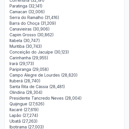
Correntina (32,191)
Paratinga (32,141)
Camacan (32,006)
Serra do Ramalho (31,416)
Barra do Choça (31,209)
Canavieiras (30,906)
Capim Grosso (30,862)
Itabela (30,747)
Muritiba (30,743)
Conceição do Jacuípe (30,123)
Carinhanha (29,955)
Irará (29,173)
Paripiranga (29,058)
Campo Alegre de Lourdes (28,820)
Ituberá (28,740)
Santa Rita de Cássia (28,481)
Olindina (28,304)
Presidente Tancredo Neves (28,004)
Quijingue (27,626)
Itacaré (27,619)
Lapão (27,274)
Ubatã (27,263)
Ibotirama (27,003)