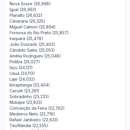
Nova Soure (26,998)
Iguaí (26,963)
Planalto (26,632)
Canarana (26,325)
Miguel Calmon (25,894)
Formosa do Rio Preto (25,857)
Iraquara (25,478)
João Dourado (25,402)
Cândido Sales (25,053)
Amélia Rodrigues (25,048)
Piritiba (25,027)
Iaçu (24,121)
Uauá (24,113)
Laje (24,032)
Ibirapitanga (23,404)
Caculé (23,291)
Sobradinho (23,233)
Mutuípe (22,833)
Conceição da Feira (22,762)
Medeiros Neto (22,716)
Rafael Jambeiro (22,633)
Teofilândia (22,555)