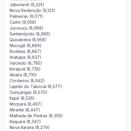
Jaborandi (9,225)
Nova Redenção (9,123)
Palmeiras (9,071)
Caém (9,058)
Jucuruçu (8,988)
Santanópolis (8,966)
Quixabeira (8,956)
Mucugê (8,889)
Rodelas (8,887)
Aratuípe (8,837)
Varzedo (8,785)
Ibirapuã (8,735)
Abaíra (8,710)
Cordeiros (8,642)
Lajedo do Tabocal (8,577)
Ouriçangas (8,570)
Itapé (8,526)
Morpará (8,497)
Mirante (8,447)
Malhada de Pedras (8,359)
Itaquara (8,347)
Nova Itarana (8,279)