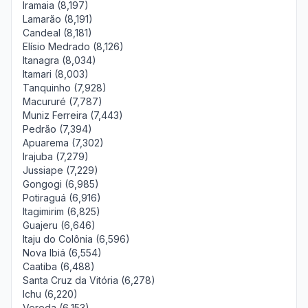
Iramaia (8,197)
Lamarão (8,191)
Candeal (8,181)
Elísio Medrado (8,126)
Itanagra (8,034)
Itamari (8,003)
Tanquinho (7,928)
Macururé (7,787)
Muniz Ferreira (7,443)
Pedrão (7,394)
Apuarema (7,302)
Irajuba (7,279)
Jussiape (7,229)
Gongogi (6,985)
Potiraguá (6,916)
Itagimirim (6,825)
Guajeru (6,646)
Itaju do Colônia (6,596)
Nova Ibiá (6,554)
Caatiba (6,488)
Santa Cruz da Vitória (6,278)
Ichu (6,220)
Vereda (6,153)