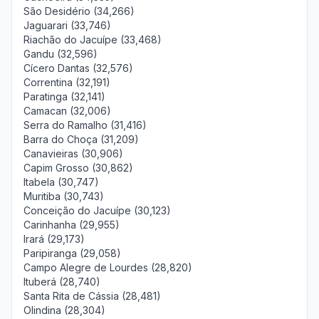
São Desidério (34,266)
Jaguarari (33,746)
Riachão do Jacuípe (33,468)
Gandu (32,596)
Cícero Dantas (32,576)
Correntina (32,191)
Paratinga (32,141)
Camacan (32,006)
Serra do Ramalho (31,416)
Barra do Choça (31,209)
Canavieiras (30,906)
Capim Grosso (30,862)
Itabela (30,747)
Muritiba (30,743)
Conceição do Jacuípe (30,123)
Carinhanha (29,955)
Irará (29,173)
Paripiranga (29,058)
Campo Alegre de Lourdes (28,820)
Ituberá (28,740)
Santa Rita de Cássia (28,481)
Olindina (28,304)