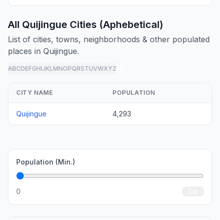
All Quijingue Cities (Aphebetical)
List of cities, towns, neighborhoods & other populated
places in Quijingue.
A
B
C
D
E
F
G
H
I
J
K
L
M
N
O
P
Q
R
S
T
U
V
W
X
Y
Z
all
CITY NAME
POPULATION
Quijingue
4,293
Population (Min.)
0
Go