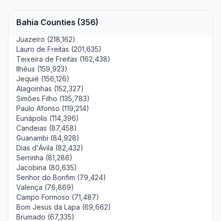
Bahia Counties (356)
Juazeiro (218,162)
Lauro de Freitas (201,635)
Teixeira de Freitas (162,438)
Ilhéus (159,923)
Jequié (156,126)
Alagoinhas (152,327)
Simões Filho (135,783)
Paulo Afonso (119,214)
Eunápolis (114,396)
Candeias (87,458)
Guanambi (84,928)
Dias d'Ávila (82,432)
Serrinha (81,286)
Jacobina (80,635)
Senhor do Bonfim (79,424)
Valença (76,869)
Campo Formoso (71,487)
Bom Jesus da Lapa (69,662)
Brumado (67,335)