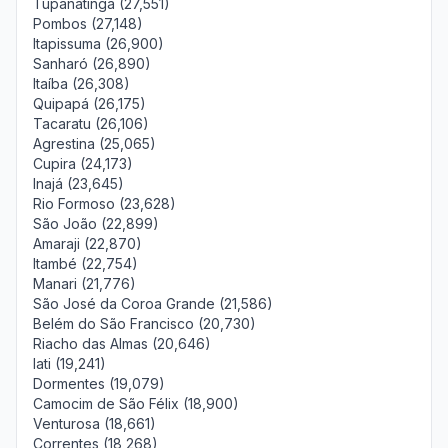
Tupanatinga (27,551)
Pombos (27,148)
Itapissuma (26,900)
Sanharó (26,890)
Itaíba (26,308)
Quipapá (26,175)
Tacaratu (26,106)
Agrestina (25,065)
Cupira (24,173)
Inajá (23,645)
Rio Formoso (23,628)
São João (22,899)
Amaraji (22,870)
Itambé (22,754)
Manari (21,776)
São José da Coroa Grande (21,586)
Belém do São Francisco (20,730)
Riacho das Almas (20,646)
Iati (19,241)
Dormentes (19,079)
Camocim de São Félix (18,900)
Venturosa (18,661)
Correntes (18,268)