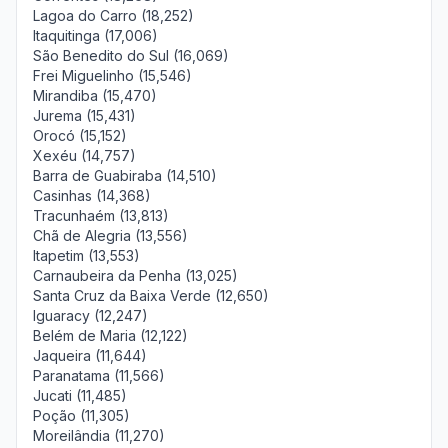
Lagoa do Carro (18,252)
Itaquitinga (17,006)
São Benedito do Sul (16,069)
Frei Miguelinho (15,546)
Mirandiba (15,470)
Jurema (15,431)
Orocó (15,152)
Xexéu (14,757)
Barra de Guabiraba (14,510)
Casinhas (14,368)
Tracunhaém (13,813)
Chã de Alegria (13,556)
Itapetim (13,553)
Carnaubeira da Penha (13,025)
Santa Cruz da Baixa Verde (12,650)
Iguaracy (12,247)
Belém de Maria (12,122)
Jaqueira (11,644)
Paranatama (11,566)
Jucati (11,485)
Poção (11,305)
Moreilândia (11,270)