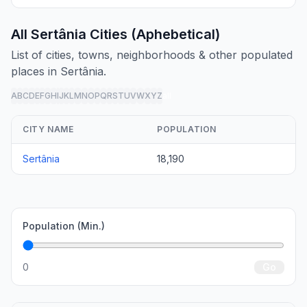
All Sertânia Cities (Aphebetical)
List of cities, towns, neighborhoods & other populated
places in Sertânia.
A
B
C
D
E
F
G
H
I
J
K
L
M
N
O
P
Q
R
S
T
U
V
W
X
Y
Z
all
CITY NAME
POPULATION
Sertânia
18,190
Population (Min.)
0
Go