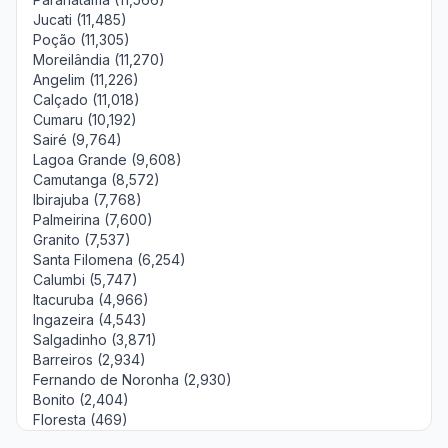
Jucati (11,485)
Poção (11,305)
Moreilândia (11,270)
Angelim (11,226)
Calçado (11,018)
Cumaru (10,192)
Sairé (9,764)
Lagoa Grande (9,608)
Camutanga (8,572)
Ibirajuba (7,768)
Palmeirina (7,600)
Granito (7,537)
Santa Filomena (6,254)
Calumbi (5,747)
Itacuruba (4,966)
Ingazeira (4,543)
Salgadinho (3,871)
Barreiros (2,934)
Fernando de Noronha (2,930)
Bonito (2,404)
Floresta (469)