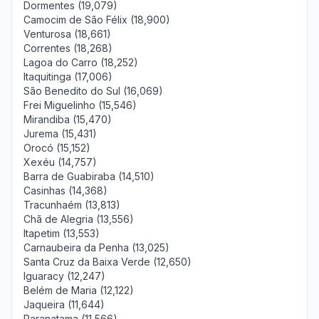
Dormentes (19,079)
Camocim de São Félix (18,900)
Venturosa (18,661)
Correntes (18,268)
Lagoa do Carro (18,252)
Itaquitinga (17,006)
São Benedito do Sul (16,069)
Frei Miguelinho (15,546)
Mirandiba (15,470)
Jurema (15,431)
Orocó (15,152)
Xexéu (14,757)
Barra de Guabiraba (14,510)
Casinhas (14,368)
Tracunhaém (13,813)
Chã de Alegria (13,556)
Itapetim (13,553)
Carnaubeira da Penha (13,025)
Santa Cruz da Baixa Verde (12,650)
Iguaracy (12,247)
Belém de Maria (12,122)
Jaqueira (11,644)
Paranatama (11,566)