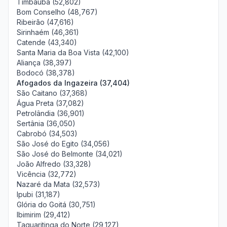
Timbaúba (52,802)
Bom Conselho (48,767)
Ribeirão (47,616)
Sirinhaém (46,361)
Catende (43,340)
Santa Maria da Boa Vista (42,100)
Aliança (38,397)
Bodocó (38,378)
Afogados da Ingazeira (37,404)
São Caitano (37,368)
Água Preta (37,082)
Petrolândia (36,901)
Sertânia (36,050)
Cabrobó (34,503)
São José do Egito (34,056)
São José do Belmonte (34,021)
João Alfredo (33,328)
Vicência (32,772)
Nazaré da Mata (32,573)
Ipubi (31,187)
Glória do Goitá (30,751)
Ibimirim (29,412)
Taquaritinga do Norte (29,127)