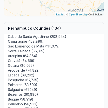
Leaflet
| ©
OpenStreetMap
Contributors
Pernambuco Counties (104)
Cabo de Santo Agostinho (208,944)
Camaragibe (158,899)
São Lourenço da Mata (114,079)
Serra Talhada (86,915)
Araripina (84,864)
Gravatá (84,699)
Goiana (80,055)
Arcoverde (74,822)
Escada (69,292)
Pesqueira (67,735)
Palmares (63,500)
Salgueiro (61,249)
Bezerros (60,880)
Buíque (58,919)
Paudalho (56,933)