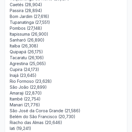
Caetés (28,904)
Passira (28,894)
Bom Jardim (27,616)
Tupanatinga (27,551)
Pombos (27,148)
Itapissuma (26,900)
Sanharó (26,890)
Itaíba (26,308)
Quipapá (26,175)
Tacaratu (26,106)
Agrestina (25,065)
Cupira (24,173)
Inajá (23,645)
Rio Formoso (23,628)
São João (22,899)
Amaraji (22,870)
Itambé (22,754)
Manari (21,776)
São José da Coroa Grande (21,586)
Belém do São Francisco (20,730)
Riacho das Almas (20,646)
Iati (19,241)