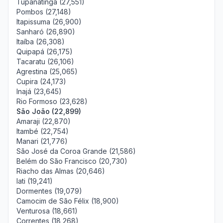
Tupanatinga (27,551)
Pombos (27,148)
Itapissuma (26,900)
Sanharó (26,890)
Itaíba (26,308)
Quipapá (26,175)
Tacaratu (26,106)
Agrestina (25,065)
Cupira (24,173)
Inajá (23,645)
Rio Formoso (23,628)
São João (22,899)
Amaraji (22,870)
Itambé (22,754)
Manari (21,776)
São José da Coroa Grande (21,586)
Belém do São Francisco (20,730)
Riacho das Almas (20,646)
Iati (19,241)
Dormentes (19,079)
Camocim de São Félix (18,900)
Venturosa (18,661)
Correntes (18,268)