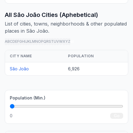
All São João Cities (Aphebetical)
List of cities, towns, neighborhoods & other populated
places in São João.
A
B
C
D
E
F
G
H
I
J
K
L
M
N
O
P
Q
R
S
T
U
V
W
X
Y
Z
all
CITY NAME
POPULATION
São João
6,926
Population (Min.)
0
Go