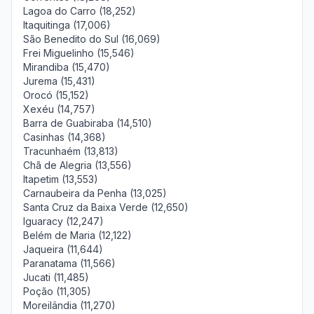
Lagoa do Carro (18,252)
Itaquitinga (17,006)
São Benedito do Sul (16,069)
Frei Miguelinho (15,546)
Mirandiba (15,470)
Jurema (15,431)
Orocó (15,152)
Xexéu (14,757)
Barra de Guabiraba (14,510)
Casinhas (14,368)
Tracunhaém (13,813)
Chã de Alegria (13,556)
Itapetim (13,553)
Carnaubeira da Penha (13,025)
Santa Cruz da Baixa Verde (12,650)
Iguaracy (12,247)
Belém de Maria (12,122)
Jaqueira (11,644)
Paranatama (11,566)
Jucati (11,485)
Poção (11,305)
Moreilândia (11,270)