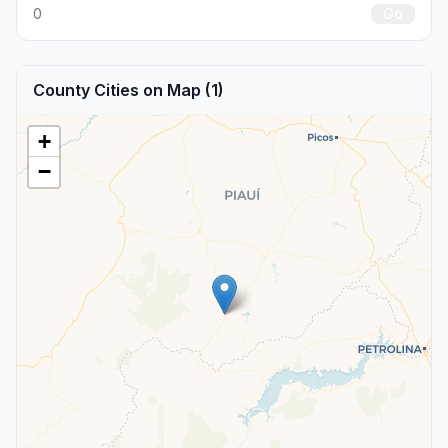
0
Go
County Cities on Map (1)
+
−