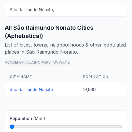
São Raimundo Nonato,
All São Raimundo Nonato Cities
(Aphebetical)
List of cities, towns, neighborhoods & other populated
places in São Raimundo Nonato.
A
B
C
D
E
F
G
H
I
J
K
L
M
N
O
P
Q
R
S
T
U
V
W
X
Y
Z
all
CITY NAME
POPULATION
São Raimundo Nonato
19,569
Population (Min.)