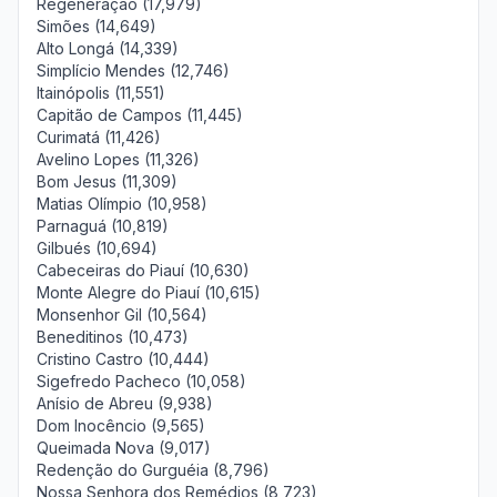
Regeneração (17,979)
Simões (14,649)
Alto Longá (14,339)
Simplício Mendes (12,746)
Itainópolis (11,551)
Capitão de Campos (11,445)
Curimatá (11,426)
Avelino Lopes (11,326)
Bom Jesus (11,309)
Matias Olímpio (10,958)
Parnaguá (10,819)
Gilbués (10,694)
Cabeceiras do Piauí (10,630)
Monte Alegre do Piauí (10,615)
Monsenhor Gil (10,564)
Beneditinos (10,473)
Cristino Castro (10,444)
Sigefredo Pacheco (10,058)
Anísio de Abreu (9,938)
Dom Inocêncio (9,565)
Queimada Nova (9,017)
Redenção do Gurguéia (8,796)
Nossa Senhora dos Remédios (8,723)