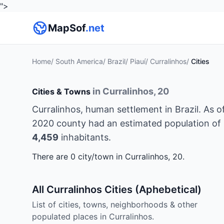
">
MapSof
.net
Home
/
South America
/
Brazil
/
Piauí
/
Curralinhos
/
Cities
in Curralinhos, 20
Cities & Towns
Curralinhos, human settlement in Brazil. As o
2020 county had an estimated population of
4,459
inhabitants.
There are 0 city/town in Curralinhos, 20.
All Curralinhos Cities (Aphebetical)
List of cities, towns, neighborhoods & other
populated places in Curralinhos.