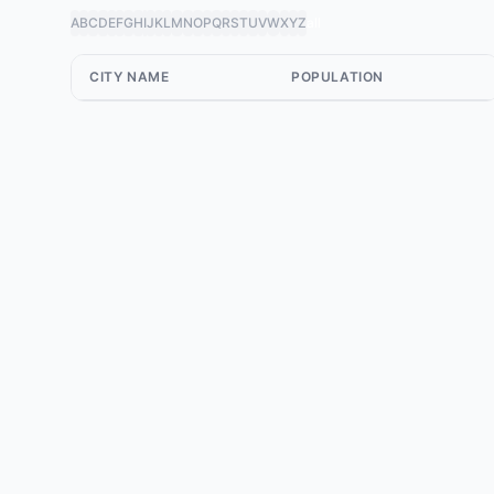
A
B
C
D
E
F
G
H
I
J
K
L
M
N
O
P
Q
R
S
T
U
V
W
X
Y
Z
all
CITY NAME
POPULATION