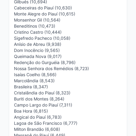
Gilbués (10,694)
Cabeceiras do Piauí (10,630)
Monte Alegre do Piauí (10,615)
Monsenhor Gil (10,564)
Beneditinos (10,473)
Cristino Castro (10,444)
Sigefredo Pacheco (10,058)
Anísio de Abreu (9,938)
Dom Inocêncio (9,565)
Queimada Nova (9,017)
Redenção do Gurguéia (8,796)
Nossa Senhora dos Remédios (8,723)
Isaías Coelho (8,566)
Marcolândia (8,543)
Brasileira (8,347)
Cristalândia do Piauí (8,323)
Buriti dos Montes (8,264)
Campo Largo do Piauí (7,311)
Boa Hora (6,815)
Angical do Piauí (6,783)
Lagoa de São Francisco (6,777)
Milton Brandão (6,608)
Massapê do Piauí (6,449)