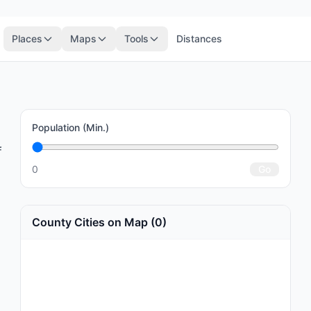
Places
Maps
Tools
Distances
Population (Min.)
f
0
Go
County Cities on Map (0)