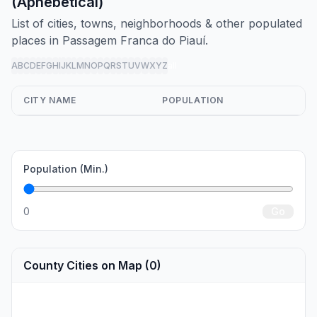
(Aphebetical)
List of cities, towns, neighborhoods & other populated
places in Passagem Franca do Piauí.
A
B
C
D
E
F
G
H
I
J
K
L
M
N
O
P
Q
R
S
T
U
V
W
X
Y
Z
all
CITY NAME
POPULATION
Population (Min.)
0
Go
County Cities on Map (0)