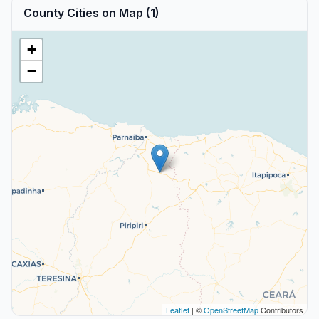
County Cities on Map (1)
+
−
Leaflet
| ©
OpenStreetMap
Contributors