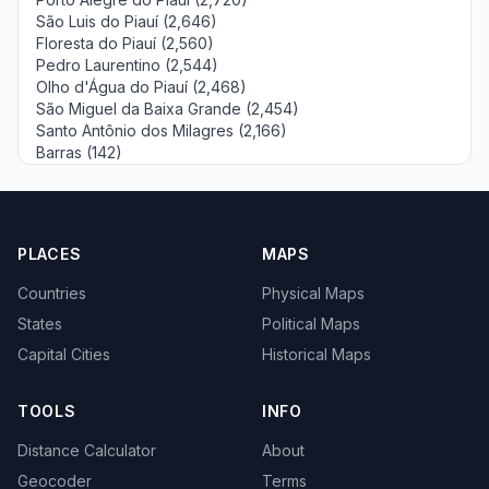
São Luis do Piauí (2,646)
Floresta do Piauí (2,560)
Pedro Laurentino (2,544)
Olho d'Água do Piauí (2,468)
São Miguel da Baixa Grande (2,454)
Santo Antônio dos Milagres (2,166)
Barras (142)
PLACES
MAPS
Countries
Physical Maps
States
Political Maps
Capital Cities
Historical Maps
TOOLS
INFO
Distance Calculator
About
Geocoder
Terms