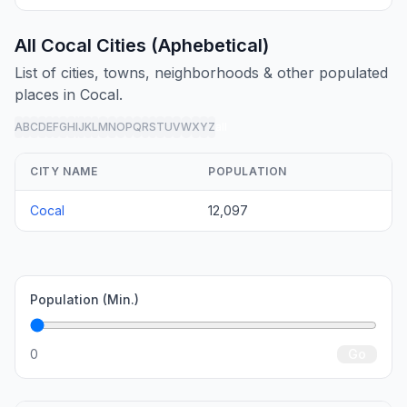
All Cocal Cities (Aphebetical)
List of cities, towns, neighborhoods & other populated
places in Cocal.
A
B
C
D
E
F
G
H
I
J
K
L
M
N
O
P
Q
R
S
T
U
V
W
X
Y
Z
all
CITY NAME
POPULATION
Cocal
12,097
Population (Min.)
0
Go