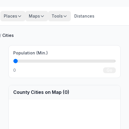
Places
Maps
Tools
Distances
/
Cities
Population (Min.)
0
Go
County Cities on Map (0)