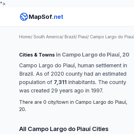
">
MapSof
.net
Home
/
South America
/
Brazil
/
Piauí
/
Campo Largo do Piauí
in Campo Largo do Piauí, 20
Cities & Towns
Campo Largo do Piauí, human settlement in
Brazil. As of 2020 county had an estimated
population of
7,311
inhabitants. The county
was created 29 years ago in 1997.
There are 0 city/town in Campo Largo do Piauí,
20.
All Campo Largo do Piauí Cities