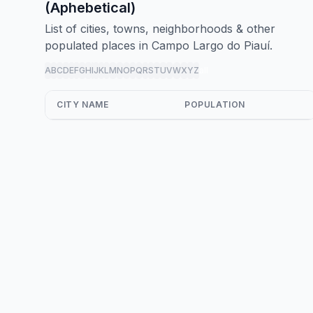
(Aphebetical)
List of cities, towns, neighborhoods & other
populated places in Campo Largo do Piauí.
A
B
C
D
E
F
G
H
I
J
K
L
M
N
O
P
Q
R
S
T
U
V
W
X
Y
Z
all
CITY NAME
POPULATION