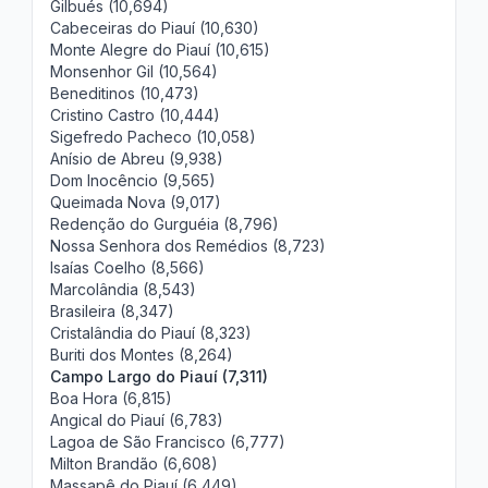
Gilbués (10,694)
Cabeceiras do Piauí (10,630)
Monte Alegre do Piauí (10,615)
Monsenhor Gil (10,564)
Beneditinos (10,473)
Cristino Castro (10,444)
Sigefredo Pacheco (10,058)
Anísio de Abreu (9,938)
Dom Inocêncio (9,565)
Queimada Nova (9,017)
Redenção do Gurguéia (8,796)
Nossa Senhora dos Remédios (8,723)
Isaías Coelho (8,566)
Marcolândia (8,543)
Brasileira (8,347)
Cristalândia do Piauí (8,323)
Buriti dos Montes (8,264)
Campo Largo do Piauí (7,311)
Boa Hora (6,815)
Angical do Piauí (6,783)
Lagoa de São Francisco (6,777)
Milton Brandão (6,608)
Massapê do Piauí (6,449)