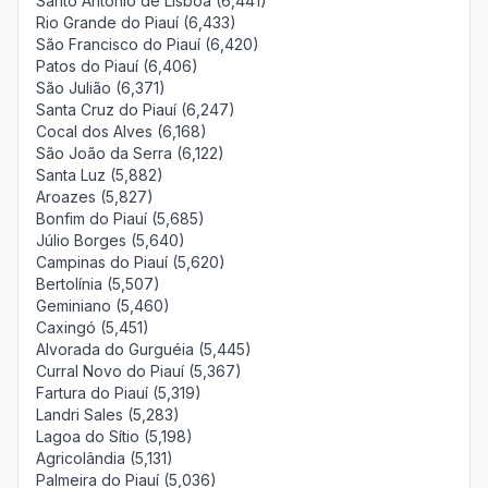
Santo Antônio de Lisboa (6,441)
Rio Grande do Piauí (6,433)
São Francisco do Piauí (6,420)
Patos do Piauí (6,406)
São Julião (6,371)
Santa Cruz do Piauí (6,247)
Cocal dos Alves (6,168)
São João da Serra (6,122)
Santa Luz (5,882)
Aroazes (5,827)
Bonfim do Piauí (5,685)
Júlio Borges (5,640)
Campinas do Piauí (5,620)
Bertolínia (5,507)
Geminiano (5,460)
Caxingó (5,451)
Alvorada do Gurguéia (5,445)
Curral Novo do Piauí (5,367)
Fartura do Piauí (5,319)
Landri Sales (5,283)
Lagoa do Sítio (5,198)
Agricolândia (5,131)
Palmeira do Piauí (5,036)