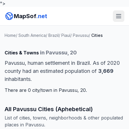
">
MapSof
.net
Home
/
South America
/
Brazil
/
Piauí
/
Pavussu
/
Cities
in Pavussu, 20
Cities & Towns
Pavussu, human settlement in Brazil. As of 2020
county had an estimated population of
3,669
inhabitants.
There are 0 city/town in Pavussu, 20.
All Pavussu Cities (Aphebetical)
List of cities, towns, neighborhoods & other populated
places in Pavussu.