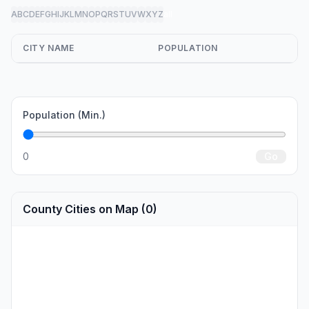
A
B
C
D
E
F
G
H
I
J
K
L
M
N
O
P
Q
R
S
T
U
V
W
X
Y
Z
all
CITY NAME
POPULATION
Population (Min.)
0
Go
County Cities on Map (0)