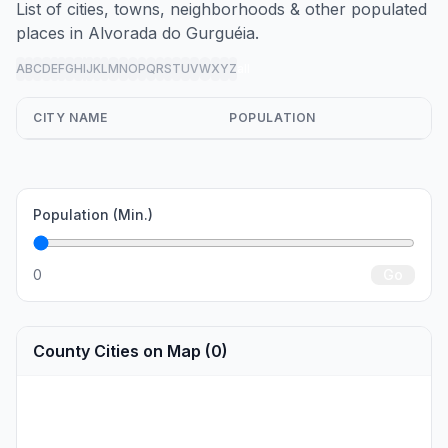
List of cities, towns, neighborhoods & other populated
places in Alvorada do Gurguéia.
A
B
C
D
E
F
G
H
I
J
K
L
M
N
O
P
Q
R
S
T
U
V
W
X
Y
Z
all
CITY NAME
POPULATION
Population (Min.)
0
Go
County Cities on Map (0)