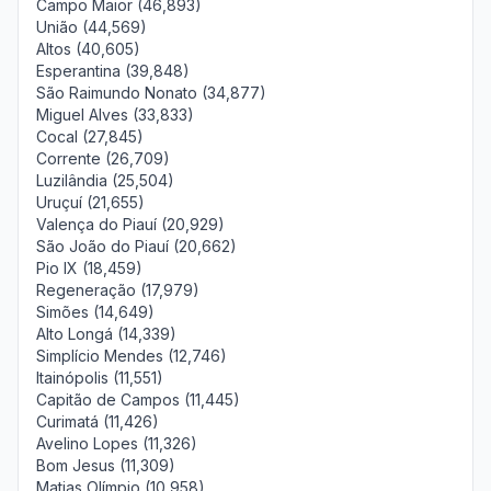
Campo Maior (46,893)
União (44,569)
Altos (40,605)
Esperantina (39,848)
São Raimundo Nonato (34,877)
Miguel Alves (33,833)
Cocal (27,845)
Corrente (26,709)
Luzilândia (25,504)
Uruçuí (21,655)
Valença do Piauí (20,929)
São João do Piauí (20,662)
Pio IX (18,459)
Regeneração (17,979)
Simões (14,649)
Alto Longá (14,339)
Simplício Mendes (12,746)
Itainópolis (11,551)
Capitão de Campos (11,445)
Curimatá (11,426)
Avelino Lopes (11,326)
Bom Jesus (11,309)
Matias Olímpio (10,958)