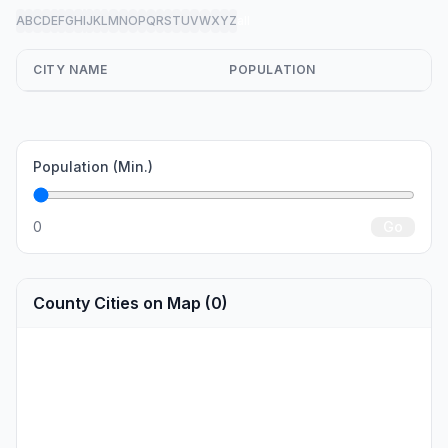
A
B
C
D
E
F
G
H
I
J
K
L
M
N
O
P
Q
R
S
T
U
V
W
X
Y
Z
all
CITY NAME
POPULATION
Population (Min.)
0
Go
County Cities on Map (0)