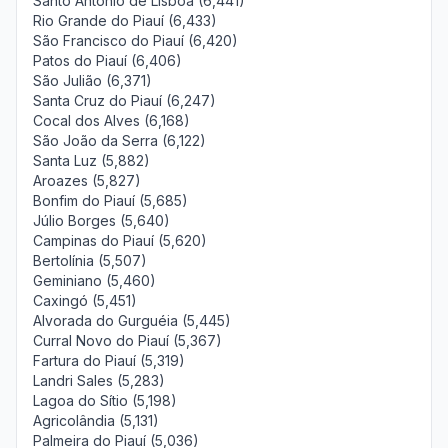
Santo Antônio de Lisboa (6,441)
Rio Grande do Piauí (6,433)
São Francisco do Piauí (6,420)
Patos do Piauí (6,406)
São Julião (6,371)
Santa Cruz do Piauí (6,247)
Cocal dos Alves (6,168)
São João da Serra (6,122)
Santa Luz (5,882)
Aroazes (5,827)
Bonfim do Piauí (5,685)
Júlio Borges (5,640)
Campinas do Piauí (5,620)
Bertolínia (5,507)
Geminiano (5,460)
Caxingó (5,451)
Alvorada do Gurguéia (5,445)
Curral Novo do Piauí (5,367)
Fartura do Piauí (5,319)
Landri Sales (5,283)
Lagoa do Sítio (5,198)
Agricolândia (5,131)
Palmeira do Piauí (5,036)