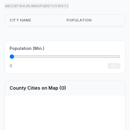
A
B
C
D
E
F
G
H
I
J
K
L
M
N
O
P
Q
R
S
T
U
V
W
X
Y
Z
all
CITY NAME
POPULATION
Population (Min.)
0
Go
County Cities on Map (0)