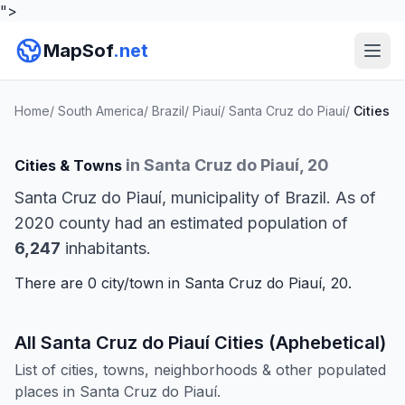
">
MapSof
.net
Home
/
South America
/
Brazil
/
Piauí
/
Santa Cruz do Piauí
/
Cities
in Santa Cruz do Piauí, 20
Cities & Towns
Santa Cruz do Piauí, municipality of Brazil. As of
2020 county had an estimated population of
6,247
inhabitants.
There are 0 city/town in Santa Cruz do Piauí, 20.
All Santa Cruz do Piauí Cities (Aphebetical)
List of cities, towns, neighborhoods & other populated
places in Santa Cruz do Piauí.