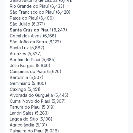
Santo Antônio de Lisboa (6,441)
Rio Grande do Piauí (6,433)
São Francisco do Piauí (6,420)
Patos do Piauí (6,406)
São Julião (6,371)
Santa Cruz do Piauí (6,247)
Cocal dos Alves (6,168)
São João da Serra (6,122)
Santa Luz (5,882)
Aroazes (5,827)
Bonfim do Piauí (5,685)
Júlio Borges (5,640)
Campinas do Piauí (5,620)
Bertolínia (5,507)
Geminiano (5,460)
Caxingó (5,451)
Alvorada do Gurguéia (5,445)
Curral Novo do Piauí (5,367)
Fartura do Piauí (5,319)
Landri Sales (5,283)
Lagoa do Sítio (5,198)
Agricolândia (5,131)
Palmeira do Piauí (5,036)