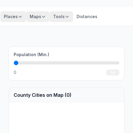
Places
Maps
Tools
Distances
Population (Min.)
0
Go
County Cities on Map (0)