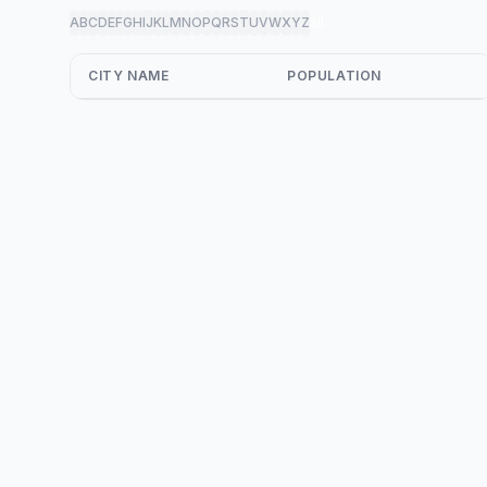
A
B
C
D
E
F
G
H
I
J
K
L
M
N
O
P
Q
R
S
T
U
V
W
X
Y
Z
all
CITY NAME
POPULATION