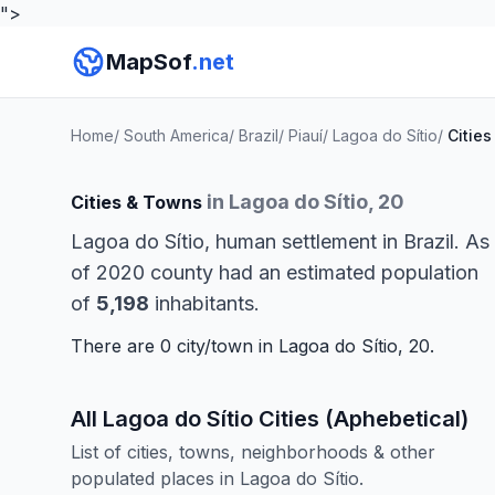
">
MapSof
.net
Home
/
South America
/
Brazil
/
Piauí
/
Lagoa do Sítio
/
Cities
in Lagoa do Sítio, 20
Cities & Towns
Lagoa do Sítio, human settlement in Brazil. As
of 2020 county had an estimated population
of
5,198
inhabitants.
There are 0 city/town in Lagoa do Sítio, 20.
All Lagoa do Sítio Cities (Aphebetical)
List of cities, towns, neighborhoods & other
populated places in Lagoa do Sítio.