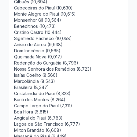
Gilbués (10,694)
Cabeceiras do Piauí (10,630)
Monte Alegre do Piauí (10,615)
Monsenhor Gil (10,564)
Beneditinos (10,473)
Cristino Castro (10,444)
Sigefredo Pacheco (10,058)
Anísio de Abreu (9,938)
Dom Inocêncio (9,565)
Queimada Nova (9,017)
Redenção do Gurguéia (8,796)
Nossa Senhora dos Remédios (8,723)
Isaías Coelho (8,566)
Marcolândia (8,543)
Brasileira (8,347)
Cristalândia do Piauí (8,323)
Buriti dos Montes (8,264)
Campo Largo do Piauí (7,311)
Boa Hora (6,815)
Angical do Piauí (6,783)
Lagoa de São Francisco (6,777)
Milton Brandão (6,608)
Massapê do Piauí (6,449)