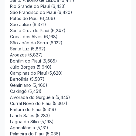
Santo Antônio de Lisboa (6,441)
Rio Grande do Piauí (6,433)
São Francisco do Piauí (6,420)
Patos do Piauí (6,406)
São Julião (6,371)
Santa Cruz do Piauí (6,247)
Cocal dos Alves (6,168)
São João da Serra (6,122)
Santa Luz (5,882)
Aroazes (5,827)
Bonfim do Piauí (5,685)
Júlio Borges (5,640)
Campinas do Piauí (5,620)
Bertolínia (5,507)
Geminiano (5,460)
Caxingó (5,451)
Alvorada do Gurguéia (5,445)
Curral Novo do Piauí (5,367)
Fartura do Piauí (5,319)
Landri Sales (5,283)
Lagoa do Sítio (5,198)
Agricolândia (5,131)
Palmeira do Piauí (5,036)