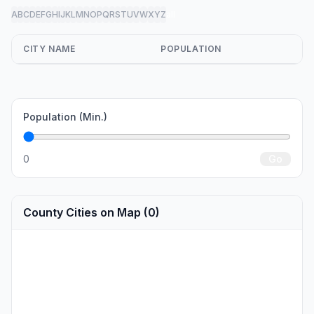
A
B
C
D
E
F
G
H
I
J
K
L
M
N
O
P
Q
R
S
T
U
V
W
X
Y
Z
all
CITY NAME
POPULATION
Population (Min.)
0
Go
County Cities on Map (0)