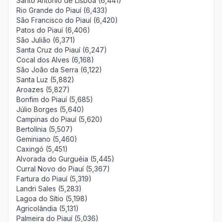
Santo Antônio de Lisboa (6,441)
Rio Grande do Piauí (6,433)
São Francisco do Piauí (6,420)
Patos do Piauí (6,406)
São Julião (6,371)
Santa Cruz do Piauí (6,247)
Cocal dos Alves (6,168)
São João da Serra (6,122)
Santa Luz (5,882)
Aroazes (5,827)
Bonfim do Piauí (5,685)
Júlio Borges (5,640)
Campinas do Piauí (5,620)
Bertolínia (5,507)
Geminiano (5,460)
Caxingó (5,451)
Alvorada do Gurguéia (5,445)
Curral Novo do Piauí (5,367)
Fartura do Piauí (5,319)
Landri Sales (5,283)
Lagoa do Sítio (5,198)
Agricolândia (5,131)
Palmeira do Piauí (5,036)