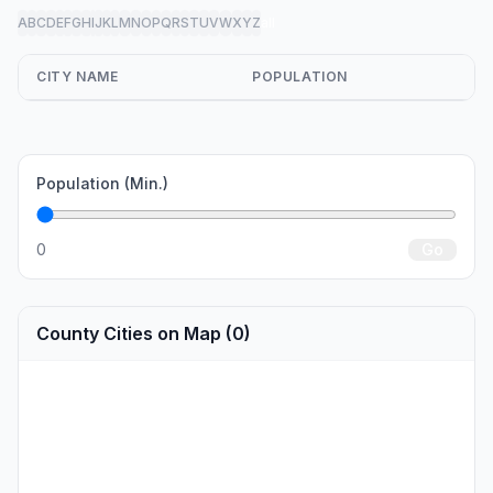
A
B
C
D
E
F
G
H
I
J
K
L
M
N
O
P
Q
R
S
T
U
V
W
X
Y
Z
all
CITY NAME
POPULATION
Population (Min.)
0
Go
County Cities on Map (0)