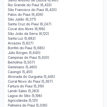
Santo Antônio de Lisboa (6,441)
Rio Grande do Piauí (6,433)
São Francisco do Piauí (6,420)
Patos do Piauí (6,406)
São Julião (6,371)
Santa Cruz do Piauí (6,247)
Cocal dos Alves (6,168)
São João da Serra (6,122)
Santa Luz (5,882)
Aroazes (5,827)
Bonfim do Piauí (5,685)
Júlio Borges (5,640)
Campinas do Piauí (5,620)
Bertolínia (5,507)
Geminiano (5,460)
Caxingó (5,451)
Alvorada do Gurguéia (5,445)
Curral Novo do Piauí (5,367)
Fartura do Piauí (5,319)
Landri Sales (5,283)
Lagoa do Sítio (5,198)
Agricolândia (5,131)
Palmeira do Piauí (5,036)