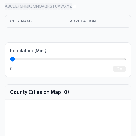
A
B
C
D
E
F
G
H
I
J
K
L
M
N
O
P
Q
R
S
T
U
V
W
X
Y
Z
all
CITY NAME
POPULATION
Population (Min.)
0
Go
County Cities on Map (0)