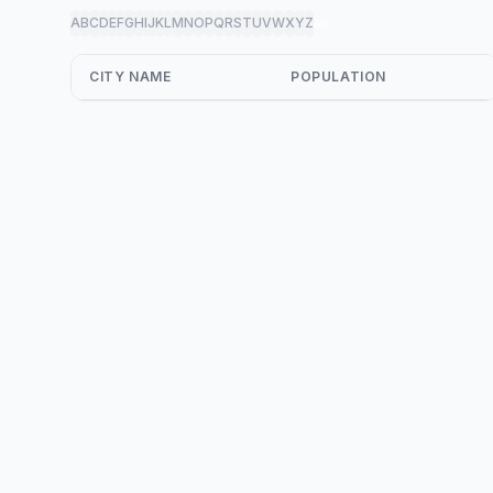
A
B
C
D
E
F
G
H
I
J
K
L
M
N
O
P
Q
R
S
T
U
V
W
X
Y
Z
all
CITY NAME
POPULATION