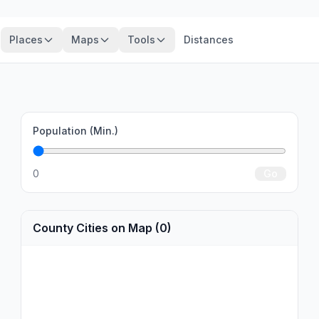
Places
Maps
Tools
Distances
Population (Min.)
0
Go
County Cities on Map (0)