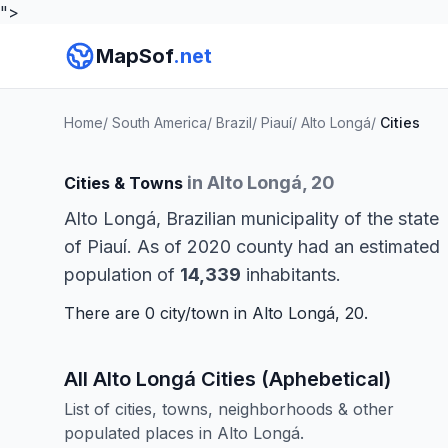
">
MapSof
.net
Home
/
South America
/
Brazil
/
Piauí
/
Alto Longá
/
Cities
in Alto Longá, 20
Cities & Towns
Alto Longá, Brazilian municipality of the state
of Piauí. As of 2020 county had an estimated
population of
14,339
inhabitants.
There are 0 city/town in Alto Longá, 20.
All Alto Longá Cities (Aphebetical)
List of cities, towns, neighborhoods & other
populated places in Alto Longá.