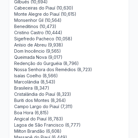
Gilbués (10,694)
Cabeceiras do Piauí (10,630)
Monte Alegre do Piauí (10,615)
Monsenhor Gil (10,564)
Beneditinos (10,473)
Cristino Castro (10,444)
Sigefredo Pacheco (10,058)
Anísio de Abreu (9,938)
Dom Inocêncio (9,565)
Queimada Nova (9,017)
Redenção do Gurguéia (8,796)
Nossa Senhora dos Remédios (8,723)
Isaías Coelho (8,566)
Marcolândia (8,543)
Brasileira (8,347)
Cristalândia do Piauí (8,323)
Buriti dos Montes (8,264)
Campo Largo do Piauí (7,311)
Boa Hora (6,815)
Angical do Piauí (6,783)
Lagoa de São Francisco (6,777)
Milton Brandão (6,608)
Massapê do Piauí (6,449)