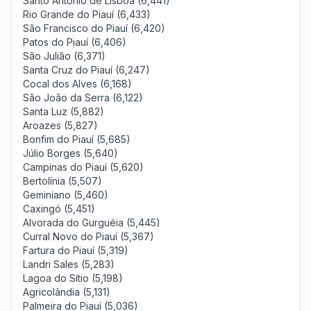
Santo Antônio de Lisboa (6,441)
Rio Grande do Piauí (6,433)
São Francisco do Piauí (6,420)
Patos do Piauí (6,406)
São Julião (6,371)
Santa Cruz do Piauí (6,247)
Cocal dos Alves (6,168)
São João da Serra (6,122)
Santa Luz (5,882)
Aroazes (5,827)
Bonfim do Piauí (5,685)
Júlio Borges (5,640)
Campinas do Piauí (5,620)
Bertolínia (5,507)
Geminiano (5,460)
Caxingó (5,451)
Alvorada do Gurguéia (5,445)
Curral Novo do Piauí (5,367)
Fartura do Piauí (5,319)
Landri Sales (5,283)
Lagoa do Sítio (5,198)
Agricolândia (5,131)
Palmeira do Piauí (5,036)