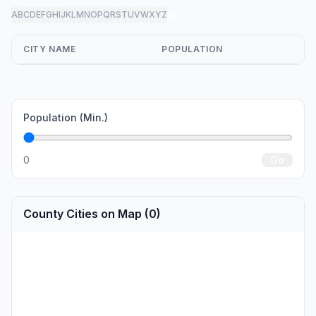
A
B
C
D
E
F
G
H
I
J
K
L
M
N
O
P
Q
R
S
T
U
V
W
X
Y
Z
all
CITY NAME
POPULATION
Population (Min.)
0
Go
County Cities on Map (0)