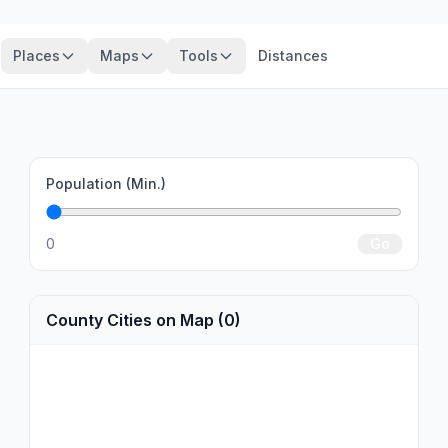
Places
Maps
Tools
Distances
Population (Min.)
0
Go
County Cities on Map (0)