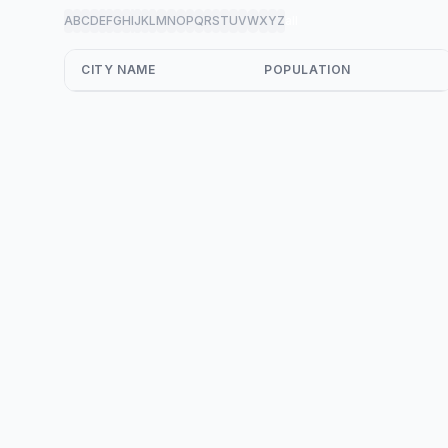
A
B
C
D
E
F
G
H
I
J
K
L
M
N
O
P
Q
R
S
T
U
V
W
X
Y
Z
all
CITY NAME
POPULATION