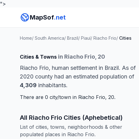
">
MapSof
.net
Home
/
South America
/
Brazil
/
Piauí
/
Riacho Frio
/
Cities
in Riacho Frio, 20
Cities & Towns
Riacho Frio, human settlement in Brazil. As of
2020 county had an estimated population of
4,309
inhabitants.
There are 0 city/town in Riacho Frio, 20.
All Riacho Frio Cities (Aphebetical)
List of cities, towns, neighborhoods & other
populated places in Riacho Frio.