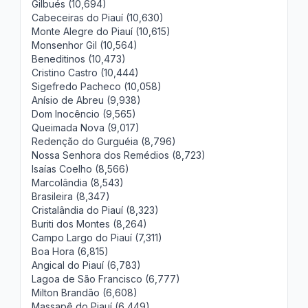
Gilbués (10,694)
Cabeceiras do Piauí (10,630)
Monte Alegre do Piauí (10,615)
Monsenhor Gil (10,564)
Beneditinos (10,473)
Cristino Castro (10,444)
Sigefredo Pacheco (10,058)
Anísio de Abreu (9,938)
Dom Inocêncio (9,565)
Queimada Nova (9,017)
Redenção do Gurguéia (8,796)
Nossa Senhora dos Remédios (8,723)
Isaías Coelho (8,566)
Marcolândia (8,543)
Brasileira (8,347)
Cristalândia do Piauí (8,323)
Buriti dos Montes (8,264)
Campo Largo do Piauí (7,311)
Boa Hora (6,815)
Angical do Piauí (6,783)
Lagoa de São Francisco (6,777)
Milton Brandão (6,608)
Massapê do Piauí (6,449)