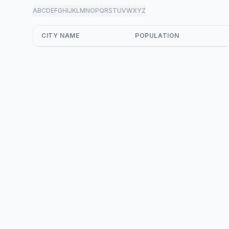
A
B
C
D
E
F
G
H
I
J
K
L
M
N
O
P
Q
R
S
T
U
V
W
X
Y
Z
all
CITY NAME
POPULATION