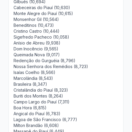
Gilbués (10,694)
Cabeceiras do Piauí (10,630)
Monte Alegre do Piauí (10,615)
Monsenhor Gil (10,564)
Beneditinos (10,473)
Cristino Castro (10,444)
Sigefredo Pacheco (10,058)
Anísio de Abreu (9,938)
Dom Inocêncio (9,565)
Queimada Nova (9,017)
Redenção do Gurguéia (8,796)
Nossa Senhora dos Remédios (8,723)
Isaías Coelho (8,566)
Marcolândia (8,543)
Brasileira (8,347)
Cristalândia do Piauí (8,323)
Buriti dos Montes (8,264)
Campo Largo do Piauí (7,311)
Boa Hora (6,815)
Angical do Piauí (6,783)
Lagoa de São Francisco (6,777)
Milton Brandão (6,608)
Massapê do Piauí (6,449)