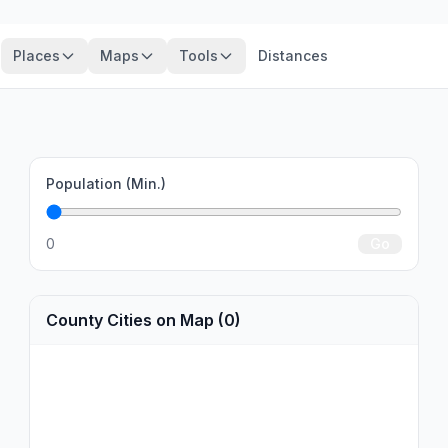
Places
Maps
Tools
Distances
Population (Min.)
0
Go
County Cities on Map (0)