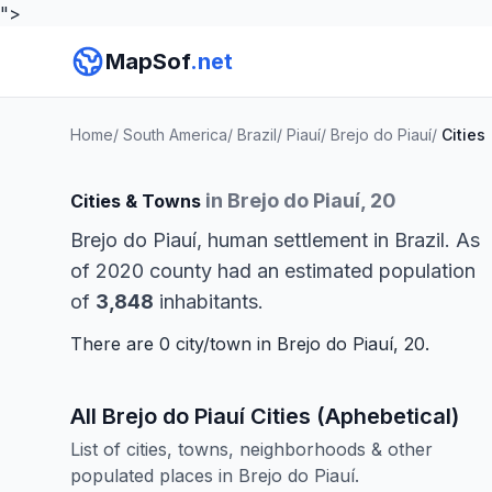
">
MapSof
.net
Home
/
South America
/
Brazil
/
Piauí
/
Brejo do Piauí
/
Cities
in Brejo do Piauí, 20
Cities & Towns
Brejo do Piauí, human settlement in Brazil. As
of 2020 county had an estimated population
of
3,848
inhabitants.
There are 0 city/town in Brejo do Piauí, 20.
All Brejo do Piauí Cities (Aphebetical)
List of cities, towns, neighborhoods & other
populated places in Brejo do Piauí.