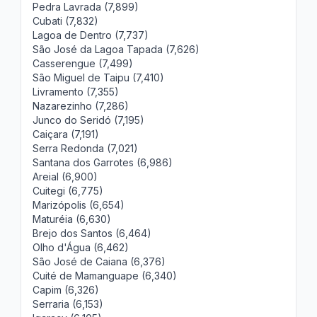
Pedra Lavrada (7,899)
Cubati (7,832)
Lagoa de Dentro (7,737)
São José da Lagoa Tapada (7,626)
Casserengue (7,499)
São Miguel de Taipu (7,410)
Livramento (7,355)
Nazarezinho (7,286)
Junco do Seridó (7,195)
Caiçara (7,191)
Serra Redonda (7,021)
Santana dos Garrotes (6,986)
Areial (6,900)
Cuitegi (6,775)
Marizópolis (6,654)
Maturéia (6,630)
Brejo dos Santos (6,464)
Olho d'Água (6,462)
São José de Caiana (6,376)
Cuité de Mamanguape (6,340)
Capim (6,326)
Serraria (6,153)