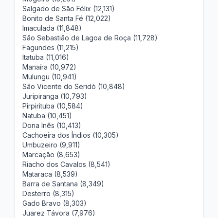
Salgado de São Félix (12,131)
Bonito de Santa Fé (12,022)
Imaculada (11,848)
São Sebastião de Lagoa de Roça (11,728)
Fagundes (11,215)
Itatuba (11,016)
Manaíra (10,972)
Mulungu (10,941)
São Vicente do Seridó (10,848)
Juripiranga (10,793)
Pirpirituba (10,584)
Natuba (10,451)
Dona Inês (10,413)
Cachoeira dos Índios (10,305)
Umbuzeiro (9,911)
Marcação (8,653)
Riacho dos Cavalos (8,541)
Mataraca (8,539)
Barra de Santana (8,349)
Desterro (8,315)
Gado Bravo (8,303)
Juarez Távora (7,976)