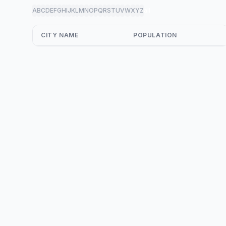
A
B
C
D
E
F
G
H
I
J
K
L
M
N
O
P
Q
R
S
T
U
V
W
X
Y
Z
all
CITY NAME
POPULATION