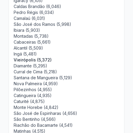
Igaracy (6,105)
Caldas Brandão (6,046)
Pedro Régis (6,034)
Camalaú (6,031)
São José dos Ramos (5,998)
Ibiara (5,903)
Montadas (5,738)
Cabaceiras (5,661)
Alcantil (5,509)
Ingá (5,481)
Vieirópolis (5,372)
Diamante (5,295)
Curral de Cima (5,218)
Santana de Mangueira (5,129)
Nova Palmeira (4,959)
Pilõezinhos (4,955)
Catingueira (4,935)
Caturité (4,875)
Monte Horebe (4,842)
São José de Espinharas (4,656)
São Bentinho (4,566)
Riachão do Bacamarte (4,541)
Matinhas (4,515)