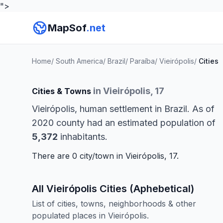
">
MapSof
.net
Home
/
South America
/
Brazil
/
Paraíba
/
Vieirópolis
/
Cities
in Vieirópolis, 17
Cities & Towns
Vieirópolis, human settlement in Brazil. As of
2020 county had an estimated population of
5,372
inhabitants.
There are 0 city/town in Vieirópolis, 17.
All Vieirópolis Cities (Aphebetical)
List of cities, towns, neighborhoods & other
populated places in Vieirópolis.