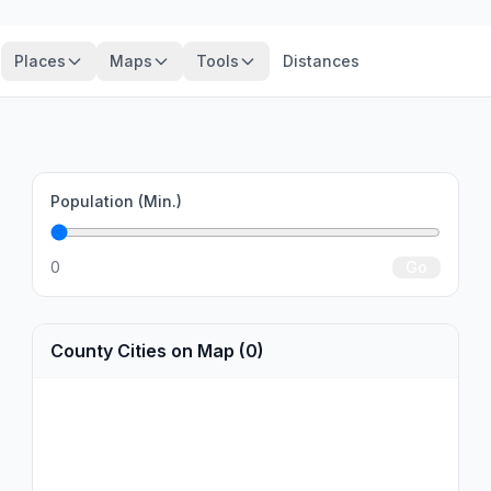
Places
Maps
Tools
Distances
Population (Min.)
0
Go
County Cities on Map (0)