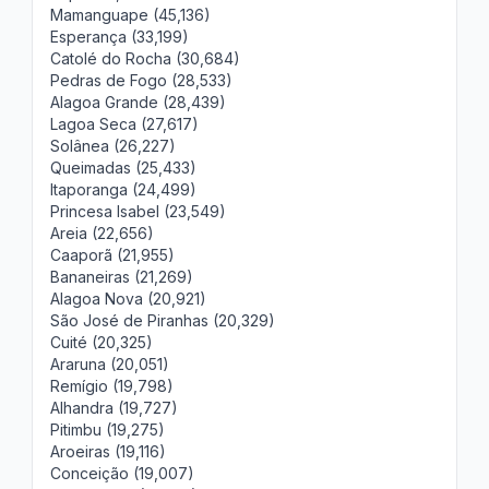
Mamanguape (45,136)
Esperança (33,199)
Catolé do Rocha (30,684)
Pedras de Fogo (28,533)
Alagoa Grande (28,439)
Lagoa Seca (27,617)
Solânea (26,227)
Queimadas (25,433)
Itaporanga (24,499)
Princesa Isabel (23,549)
Areia (22,656)
Caaporã (21,955)
Bananeiras (21,269)
Alagoa Nova (20,921)
São José de Piranhas (20,329)
Cuité (20,325)
Araruna (20,051)
Remígio (19,798)
Alhandra (19,727)
Pitimbu (19,275)
Aroeiras (19,116)
Conceição (19,007)