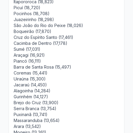
Itapororoca (18,823)
Picuí (18,720)
Pocinhos (18,708)
Juazeirinho (18,298)
São João do Rio do Peixe (18,026)
Boqueirão (17,870)
Cruz do Espírito Santo (17,461)
Cacimba de Dentro (17,178)
Sumé (17,031)
Araçagi (16,921)
Piancó (16,111)
Barra de Santa Rosa (15,497)
Coremas (15,441)
Uiraúna (15,300)
Jacaraú (14,450)
Alagoinha (14,284)
Gurinhém (14,127)
Brejo do Cruz (13,900)
Serra Branca (13,754)
Puxinanã (13,741)
Massaranduba (13,654)
Arara (13,542)
Mogeiro (13,261)