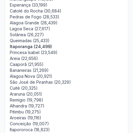
Esperança (33,199)
Catolé do Rocha (30,684)
Pedras de Fogo (28,533)
Alagoa Grande (28,439)
Lagoa Seca (27,617)
Solânea (26,227)
Queimadas (25,433)
Itaporanga (24,499)
Princesa Isabel (23,549)
Areia (22,656)
Caaporã (21,955)
Bananeiras (21,269)
Alagoa Nova (20,921)
São José de Piranhas (20,329)
Cuité (20,325)
Araruna (20,051)
Remígio (19,798)
Alhandra (19,727)
Pitimbu (19,275)
Aroeiras (19,116)
Conceição (19,007)
Itapororoca (18,823)