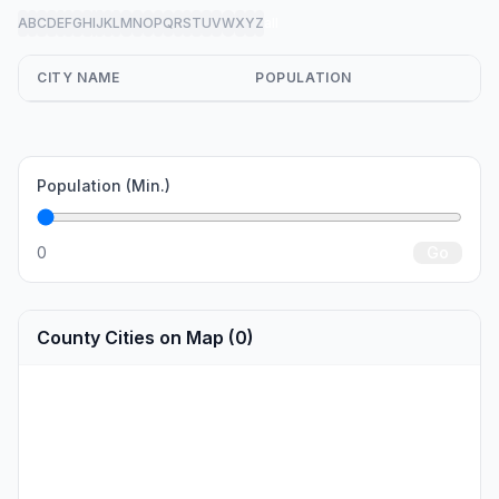
A
B
C
D
E
F
G
H
I
J
K
L
M
N
O
P
Q
R
S
T
U
V
W
X
Y
Z
all
CITY NAME
POPULATION
Population (Min.)
0
Go
County Cities on Map (0)