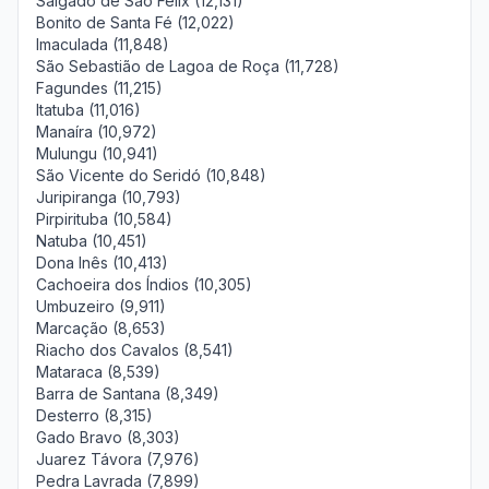
Salgado de São Félix (12,131)
Bonito de Santa Fé (12,022)
Imaculada (11,848)
São Sebastião de Lagoa de Roça (11,728)
Fagundes (11,215)
Itatuba (11,016)
Manaíra (10,972)
Mulungu (10,941)
São Vicente do Seridó (10,848)
Juripiranga (10,793)
Pirpirituba (10,584)
Natuba (10,451)
Dona Inês (10,413)
Cachoeira dos Índios (10,305)
Umbuzeiro (9,911)
Marcação (8,653)
Riacho dos Cavalos (8,541)
Mataraca (8,539)
Barra de Santana (8,349)
Desterro (8,315)
Gado Bravo (8,303)
Juarez Távora (7,976)
Pedra Lavrada (7,899)