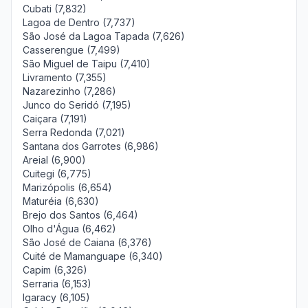
Cubati (7,832)
Lagoa de Dentro (7,737)
São José da Lagoa Tapada (7,626)
Casserengue (7,499)
São Miguel de Taipu (7,410)
Livramento (7,355)
Nazarezinho (7,286)
Junco do Seridó (7,195)
Caiçara (7,191)
Serra Redonda (7,021)
Santana dos Garrotes (6,986)
Areial (6,900)
Cuitegi (6,775)
Marizópolis (6,654)
Maturéia (6,630)
Brejo dos Santos (6,464)
Olho d'Água (6,462)
São José de Caiana (6,376)
Cuité de Mamanguape (6,340)
Capim (6,326)
Serraria (6,153)
Igaracy (6,105)