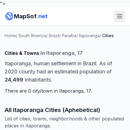
">
MapSof
.net
Home
/
South America
/
Brazil
/
Paraíba
/
Itaporanga
/
Cities
in Itaporanga, 17
Cities & Towns
Itaporanga, human settlement in Brazil. As of
2020 county had an estimated population of
24,499
inhabitants.
There are 0 city/town in Itaporanga, 17.
All Itaporanga Cities (Aphebetical)
List of cities, towns, neighborhoods & other populated
places in Itaporanga.