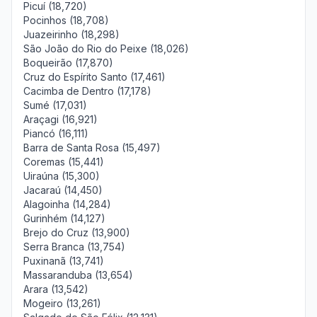
Picuí (18,720)
Pocinhos (18,708)
Juazeirinho (18,298)
São João do Rio do Peixe (18,026)
Boqueirão (17,870)
Cruz do Espírito Santo (17,461)
Cacimba de Dentro (17,178)
Sumé (17,031)
Araçagi (16,921)
Piancó (16,111)
Barra de Santa Rosa (15,497)
Coremas (15,441)
Uiraúna (15,300)
Jacaraú (14,450)
Alagoinha (14,284)
Gurinhém (14,127)
Brejo do Cruz (13,900)
Serra Branca (13,754)
Puxinanã (13,741)
Massaranduba (13,654)
Arara (13,542)
Mogeiro (13,261)