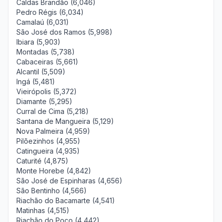
Caldas Brandão (6,046)
Pedro Régis (6,034)
Camalaú (6,031)
São José dos Ramos (5,998)
Ibiara (5,903)
Montadas (5,738)
Cabaceiras (5,661)
Alcantil (5,509)
Ingá (5,481)
Vieirópolis (5,372)
Diamante (5,295)
Curral de Cima (5,218)
Santana de Mangueira (5,129)
Nova Palmeira (4,959)
Pilõezinhos (4,955)
Catingueira (4,935)
Caturité (4,875)
Monte Horebe (4,842)
São José de Espinharas (4,656)
São Bentinho (4,566)
Riachão do Bacamarte (4,541)
Matinhas (4,515)
Riachão do Poço (4,442)