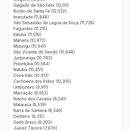
Salgado de São Félix (12,131)
Bonito de Santa Fé (12,022)
Imaculada (11,848)
São Sebastião de Lagoa de Roça (11,728)
Fagundes (11,215)
Itatuba (11,016)
Manaíra (10,972)
Mulungu (10,941)
São Vicente do Seridó (10,848)
Juripiranga (10,793)
Pirpirituba (10,584)
Natuba (10,451)
Dona Inês (10,413)
Cachoeira dos Índios (10,305)
Umbuzeiro (9,911)
Marcação (8,653)
Riacho dos Cavalos (8,541)
Mataraca (8,539)
Barra de Santana (8,349)
Desterro (8,315)
Gado Bravo (8,303)
Juarez Távora (7,976)