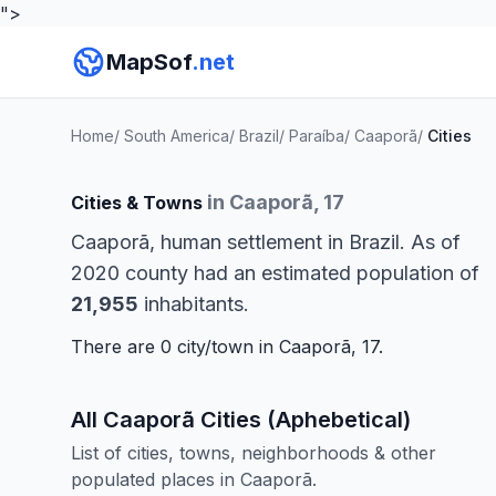
">
MapSof
.net
Home
/
South America
/
Brazil
/
Paraíba
/
Caaporã
/
Cities
in Caaporã, 17
Cities & Towns
Caaporã, human settlement in Brazil. As of
2020 county had an estimated population of
21,955
inhabitants.
There are 0 city/town in Caaporã, 17.
All Caaporã Cities (Aphebetical)
List of cities, towns, neighborhoods & other
populated places in Caaporã.