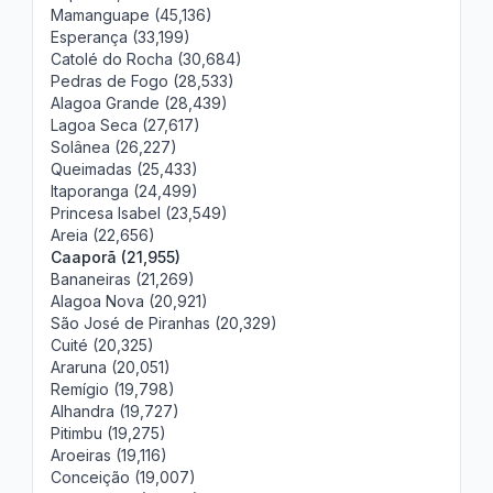
Mamanguape (45,136)
Esperança (33,199)
Catolé do Rocha (30,684)
Pedras de Fogo (28,533)
Alagoa Grande (28,439)
Lagoa Seca (27,617)
Solânea (26,227)
Queimadas (25,433)
Itaporanga (24,499)
Princesa Isabel (23,549)
Areia (22,656)
Caaporã (21,955)
Bananeiras (21,269)
Alagoa Nova (20,921)
São José de Piranhas (20,329)
Cuité (20,325)
Araruna (20,051)
Remígio (19,798)
Alhandra (19,727)
Pitimbu (19,275)
Aroeiras (19,116)
Conceição (19,007)