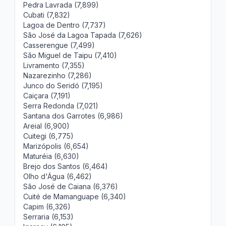
Pedra Lavrada (7,899)
Cubati (7,832)
Lagoa de Dentro (7,737)
São José da Lagoa Tapada (7,626)
Casserengue (7,499)
São Miguel de Taipu (7,410)
Livramento (7,355)
Nazarezinho (7,286)
Junco do Seridó (7,195)
Caiçara (7,191)
Serra Redonda (7,021)
Santana dos Garrotes (6,986)
Areial (6,900)
Cuitegi (6,775)
Marizópolis (6,654)
Maturéia (6,630)
Brejo dos Santos (6,464)
Olho d'Água (6,462)
São José de Caiana (6,376)
Cuité de Mamanguape (6,340)
Capim (6,326)
Serraria (6,153)