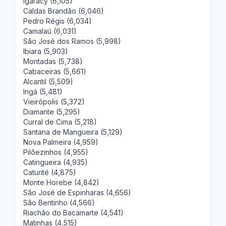
Igaracy (6,105)
Caldas Brandão (6,046)
Pedro Régis (6,034)
Camalaú (6,031)
São José dos Ramos (5,998)
Ibiara (5,903)
Montadas (5,738)
Cabaceiras (5,661)
Alcantil (5,509)
Ingá (5,481)
Vieirópolis (5,372)
Diamante (5,295)
Curral de Cima (5,218)
Santana de Mangueira (5,129)
Nova Palmeira (4,959)
Pilõezinhos (4,955)
Catingueira (4,935)
Caturité (4,875)
Monte Horebe (4,842)
São José de Espinharas (4,656)
São Bentinho (4,566)
Riachão do Bacamarte (4,541)
Matinhas (4,515)