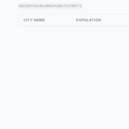
A
B
C
D
E
F
G
H
I
J
K
L
M
N
O
P
Q
R
S
T
U
V
W
X
Y
Z
all
CITY NAME
POPULATION