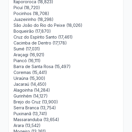
Itapororoca (18,823)
Picuí (18,720)
Pocinhos (18,708)
Juazeirinho (18,298)
São João do Rio do Peixe (18,026)
Boqueirão (17,870)
Cruz do Espírito Santo (17,461)
Cacimba de Dentro (17,178)
Sumé (17,031)
Araçagi (16,921)
Piancó (16,111)
Barra de Santa Rosa (15,497)
Coremas (15,441)
Uiraúna (15,300)
Jacaraú (14,450)
Alagoinha (14,284)
Gurinhém (14,127)
Brejo do Cruz (13,900)
Serra Branca (13,754)
Puxinanã (13,741)
Massaranduba (13,654)
Arara (13,542)
Mogeiro (13,261)