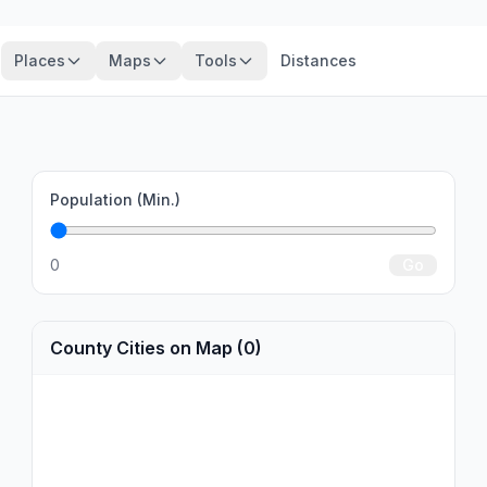
Places
Maps
Tools
Distances
Population (Min.)
0
Go
County Cities on Map (0)